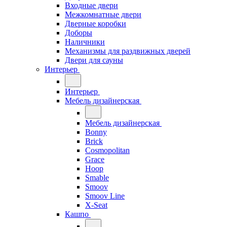
Входные двери
Межкомнатные двери
Дверные коробки
Доборы
Наличники
Механизмы для раздвижных дверей
Двери для сауны
Интерьер
Интерьер
Мебель дизайнерская
Мебель дизайнерская
Bonny
Brick
Cosmopolitan
Grace
Hoop
Smable
Smoov
Smoov Line
X-Seat
Кашпо