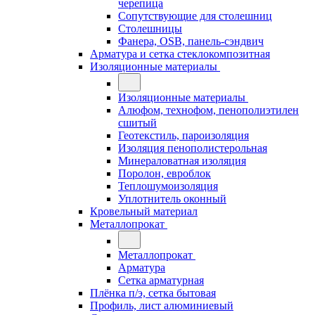
черепица
Сопутствующие для столешниц
Столешницы
Фанера, OSB, панель-сэндвич
Арматура и сетка стеклокомпозитная
Изоляционные материалы
Изоляционные материалы
Алюфом, технофом, пенополиэтилен
сшитый
Геотекстиль, пароизоляция
Изоляция пенополистерольная
Минераловатная изоляция
Поролон, евроблок
Теплошумоизоляция
Уплотнитель оконный
Кровельный материал
Металлопрокат
Металлопрокат
Арматура
Сетка арматурная
Плёнка п/э, сетка бытовая
Профиль, лист алюминиевый