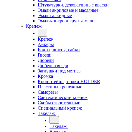
Штукатурки, декоративные краски
Эмали акриловые и масляные
Эмали алкидные
Эмали-нитро и грунт-эмали
Крепеж
Крепеж
Анкеры
Болты, винты, гайки
Гвозди
Дюбели
Дюбель-гвозди
Заглушки под метизы
Кромка
Кронштейны, полки НОLDER
Пластины крепежные
Саморезы
Сантехнический крепеж
Скобы строительные
Специальный крепеж
Такелаж
Такелаж
Веревки