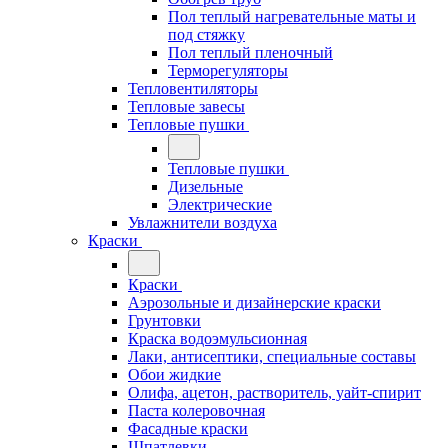
Пол теплый нагревательные маты и
под стяжку
Пол теплый пленочный
Терморегуляторы
Тепловентиляторы
Тепловые завесы
Тепловые пушки
Тепловые пушки
Дизельные
Электрические
Увлажнители воздуха
Краски
Краски
Аэрозольные и дизайнерские краски
Грунтовки
Краска водоэмульсионная
Лаки, антисептики, специальные составы
Обои жидкие
Олифа, ацетон, растворитель, уайт-спирит
Паста колеровочная
Фасадные краски
Шпатлевки