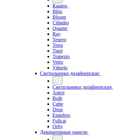
Кашпо
Bliss
Bloom
Cilindro
Quarter
Ray
Tenero
Terra
Tigel
Trapezio
Vetro
Vittorio
Светильники дизайнерские
Светильники дизайнерские
Asteri
Bolb
Cube
Drop
Emisfero
Fullcat
Orby
Декоративные панели