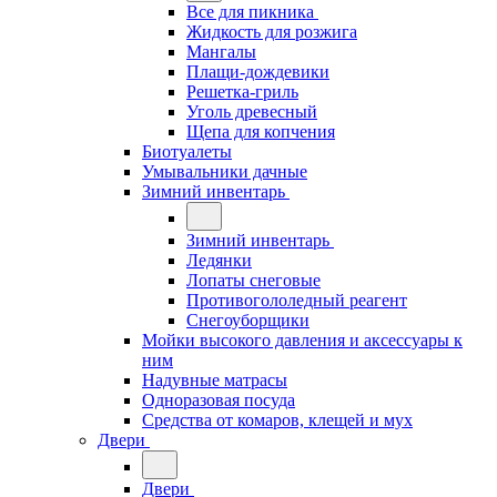
Все для пикника
Жидкость для розжига
Мангалы
Плащи-дождевики
Решетка-гриль
Уголь древесный
Щепа для копчения
Биотуалеты
Умывальники дачные
Зимний инвентарь
Зимний инвентарь
Ледянки
Лопаты снеговые
Противогололедный реагент
Снегоуборщики
Мойки высокого давления и аксессуары к
ним
Надувные матрасы
Одноразовая посуда
Средства от комаров, клещей и мух
Двери
Двери