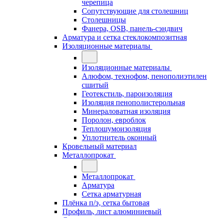
черепица
Сопутствующие для столешниц
Столешницы
Фанера, OSB, панель-сэндвич
Арматура и сетка стеклокомпозитная
Изоляционные материалы
Изоляционные материалы
Алюфом, технофом, пенополиэтилен
сшитый
Геотекстиль, пароизоляция
Изоляция пенополистерольная
Минераловатная изоляция
Поролон, евроблок
Теплошумоизоляция
Уплотнитель оконный
Кровельный материал
Металлопрокат
Металлопрокат
Арматура
Сетка арматурная
Плёнка п/э, сетка бытовая
Профиль, лист алюминиевый