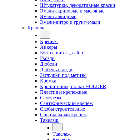
Штукатурки, декоративные краски
Эмали акриловые и масляные
Эмали алкидные
Эмали-нитро и грунт-эмали
Крепеж
Крепеж
Анкеры
Болты, винты, гайки
Гвозди
Дюбели
Дюбель-гвозди
Заглушки под метизы
Кромка
Кронштейны, полки НОLDER
Пластины крепежные
Саморезы
Сантехнический крепеж
Скобы строительные
Специальный крепеж
Такелаж
Такелаж
Веревки