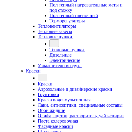
Пол теплый нагревательные маты и
под стяжку
Пол теплый пленочный
Терморегуляторы
Тепловентиляторы
Тепловые завесы
Тепловые пушки
Тепловые пушки
Дизельные
Электрические
Увлажнители воздуха
Краски
Краски
Аэрозольные и дизайнерские краски
Грунтовки
Краска водоэмульсионная
Лаки, антисептики, специальные составы
Обои жидкие
Олифа, ацетон, растворитель, уайт-спирит
Паста колеровочная
Фасадные краски
Шпатлевки