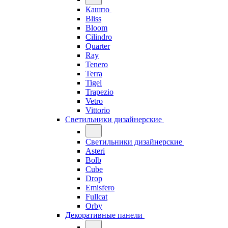
Кашпо
Bliss
Bloom
Cilindro
Quarter
Ray
Tenero
Terra
Tigel
Trapezio
Vetro
Vittorio
Светильники дизайнерские
Светильники дизайнерские
Asteri
Bolb
Cube
Drop
Emisfero
Fullcat
Orby
Декоративные панели