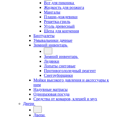
Все для пикника
Жидкость для розжига
Мангалы
Плащи-дождевики
Решетка-гриль
Уголь древесный
Щепа для копчения
Биотуалеты
Умывальники дачные
Зимний инвентарь
Зимний инвентарь
Ледянки
Лопаты снеговые
Противогололедный реагент
Снегоуборщики
Мойки высокого давления и аксессуары к
ним
Надувные матрасы
Одноразовая посуда
Средства от комаров, клещей и мух
Двери
Двери