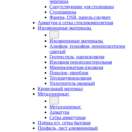
черепица
Сопутствующие для столешниц
Столешницы
Фанера, OSB, панель-сэндвич
Арматура и сетка стеклокомпозитная
Изоляционные материалы
Изоляционные материалы
Алюфом, технофом, пенополиэтилен
сшитый
Геотекстиль, пароизоляция
Изоляция пенополистерольная
Минераловатная изоляция
Поролон, евроблок
Теплошумоизоляция
Уплотнитель оконный
Кровельный материал
Металлопрокат
Металлопрокат
Арматура
Сетка арматурная
Плёнка п/э, сетка бытовая
Профиль, лист алюминиевый