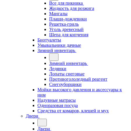
Все для пикника
Жидкость для розжига
Мангалы
Плащи-дождевики
Решетка-гриль
Уголь древесный
Щепа для копчения
Биотуалеты
Умывальники дачные
Зимний инвентарь
Зимний инвентарь
Ледянки
Лопаты снеговые
Противогололедный реагент
Снегоуборщики
Мойки высокого давления и аксессуары к
ним
Надувные матрасы
Одноразовая посуда
Средства от комаров, клещей и мух
Двери
Двери