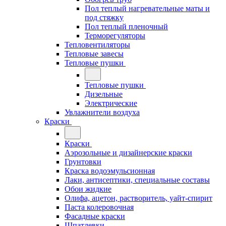
Пол теплый нагревательные маты и
под стяжку
Пол теплый пленочный
Терморегуляторы
Тепловентиляторы
Тепловые завесы
Тепловые пушки
Тепловые пушки
Дизельные
Электрические
Увлажнители воздуха
Краски
Краски
Аэрозольные и дизайнерские краски
Грунтовки
Краска водоэмульсионная
Лаки, антисептики, специальные составы
Обои жидкие
Олифа, ацетон, растворитель, уайт-спирит
Паста колеровочная
Фасадные краски
Шпатлевки