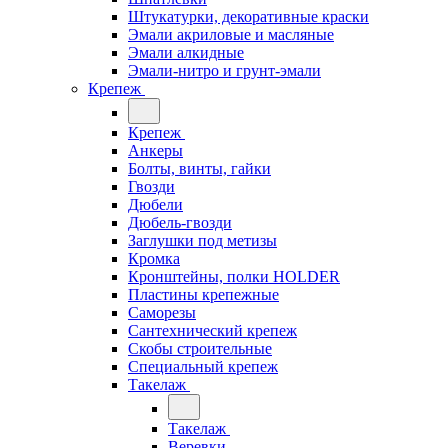
Штукатурки, декоративные краски
Эмали акриловые и масляные
Эмали алкидные
Эмали-нитро и грунт-эмали
Крепеж
Крепеж
Анкеры
Болты, винты, гайки
Гвозди
Дюбели
Дюбель-гвозди
Заглушки под метизы
Кромка
Кронштейны, полки НОLDER
Пластины крепежные
Саморезы
Сантехнический крепеж
Скобы строительные
Специальный крепеж
Такелаж
Такелаж
Веревки