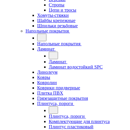
Стропы
Цепи и тросы
Хомуты-стяжки
Шайбы крепежные
Шпильки резьбовые
Напольные покрытия
Напольные покрытия
Ламинат
Ламинат
Ламинат водостойкий SPC
Линолеум
Ковры
Ковролин
Коврики придверные
Плитка ПВХ
Грязезащитные покрытия
Плинтуса, пороги
Плинтуса, пороги
Комплектующие для плинтуса
Плинтус пластиковый