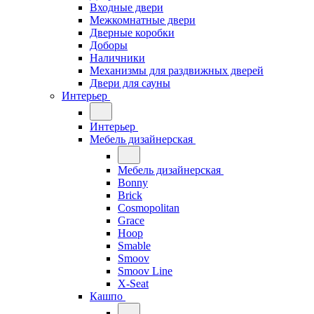
Входные двери
Межкомнатные двери
Дверные коробки
Доборы
Наличники
Механизмы для раздвижных дверей
Двери для сауны
Интерьер
Интерьер
Мебель дизайнерская
Мебель дизайнерская
Bonny
Brick
Cosmopolitan
Grace
Hoop
Smable
Smoov
Smoov Line
X-Seat
Кашпо