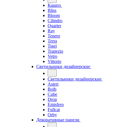
Кашпо
Bliss
Bloom
Cilindro
Quarter
Ray
Tenero
Terra
Tigel
Trapezio
Vetro
Vittorio
Светильники дизайнерские
Светильники дизайнерские
Asteri
Bolb
Cube
Drop
Emisfero
Fullcat
Orby
Декоративные панели