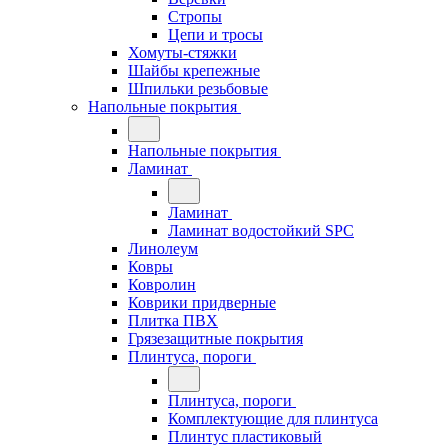
Стропы
Цепи и тросы
Хомуты-стяжки
Шайбы крепежные
Шпильки резьбовые
Напольные покрытия
Напольные покрытия
Ламинат
Ламинат
Ламинат водостойкий SPC
Линолеум
Ковры
Ковролин
Коврики придверные
Плитка ПВХ
Грязезащитные покрытия
Плинтуса, пороги
Плинтуса, пороги
Комплектующие для плинтуса
Плинтус пластиковый