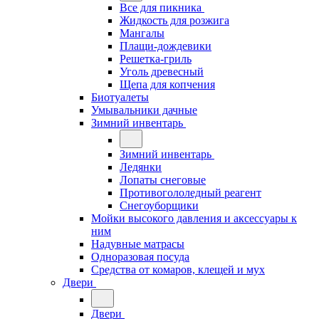
Все для пикника
Жидкость для розжига
Мангалы
Плащи-дождевики
Решетка-гриль
Уголь древесный
Щепа для копчения
Биотуалеты
Умывальники дачные
Зимний инвентарь
Зимний инвентарь
Ледянки
Лопаты снеговые
Противогололедный реагент
Снегоуборщики
Мойки высокого давления и аксессуары к
ним
Надувные матрасы
Одноразовая посуда
Средства от комаров, клещей и мух
Двери
Двери