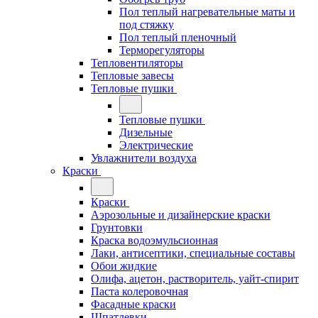
Пол теплый нагревательные маты и
под стяжку
Пол теплый пленочный
Терморегуляторы
Тепловентиляторы
Тепловые завесы
Тепловые пушки
Тепловые пушки
Дизельные
Электрические
Увлажнители воздуха
Краски
Краски
Аэрозольные и дизайнерские краски
Грунтовки
Краска водоэмульсионная
Лаки, антисептики, специальные составы
Обои жидкие
Олифа, ацетон, растворитель, уайт-спирит
Паста колеровочная
Фасадные краски
Шпатлевки