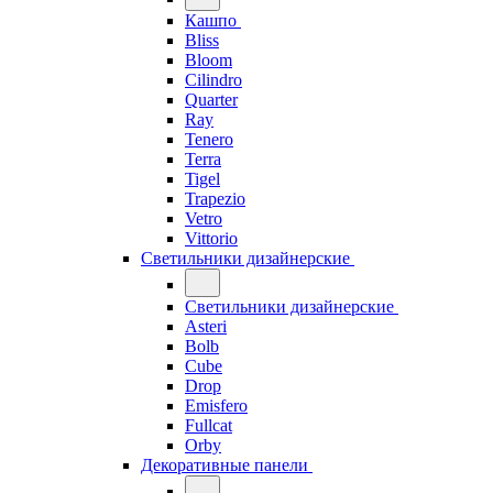
Кашпо
Bliss
Bloom
Cilindro
Quarter
Ray
Tenero
Terra
Tigel
Trapezio
Vetro
Vittorio
Светильники дизайнерские
Светильники дизайнерские
Asteri
Bolb
Cube
Drop
Emisfero
Fullcat
Orby
Декоративные панели