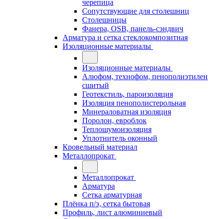
черепица
Сопутствующие для столешниц
Столешницы
Фанера, OSB, панель-сэндвич
Арматура и сетка стеклокомпозитная
Изоляционные материалы
Изоляционные материалы
Алюфом, технофом, пенополиэтилен
сшитый
Геотекстиль, пароизоляция
Изоляция пенополистерольная
Минераловатная изоляция
Поролон, евроблок
Теплошумоизоляция
Уплотнитель оконный
Кровельный материал
Металлопрокат
Металлопрокат
Арматура
Сетка арматурная
Плёнка п/э, сетка бытовая
Профиль, лист алюминиевый