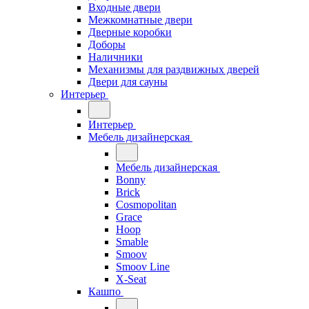
Входные двери
Межкомнатные двери
Дверные коробки
Доборы
Наличники
Механизмы для раздвижных дверей
Двери для сауны
Интерьер
Интерьер
Мебель дизайнерская
Мебель дизайнерская
Bonny
Brick
Cosmopolitan
Grace
Hoop
Smable
Smoov
Smoov Line
X-Seat
Кашпо