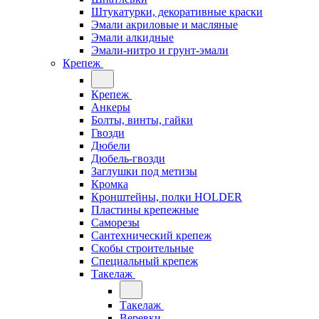
Штукатурки, декоративные краски
Эмали акриловые и масляные
Эмали алкидные
Эмали-нитро и грунт-эмали
Крепеж
Крепеж
Анкеры
Болты, винты, гайки
Гвозди
Дюбели
Дюбель-гвозди
Заглушки под метизы
Кромка
Кронштейны, полки НОLDER
Пластины крепежные
Саморезы
Сантехнический крепеж
Скобы строительные
Специальный крепеж
Такелаж
Такелаж
Веревки