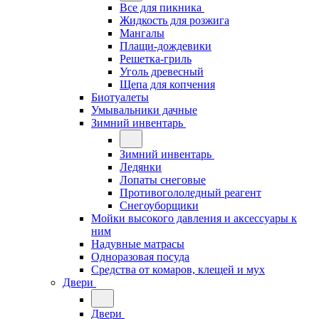
Все для пикника
Жидкость для розжига
Мангалы
Плащи-дождевики
Решетка-гриль
Уголь древесный
Щепа для копчения
Биотуалеты
Умывальники дачные
Зимний инвентарь
Зимний инвентарь
Ледянки
Лопаты снеговые
Противогололедный реагент
Снегоуборщики
Мойки высокого давления и аксессуары к
ним
Надувные матрасы
Одноразовая посуда
Средства от комаров, клещей и мух
Двери
Двери