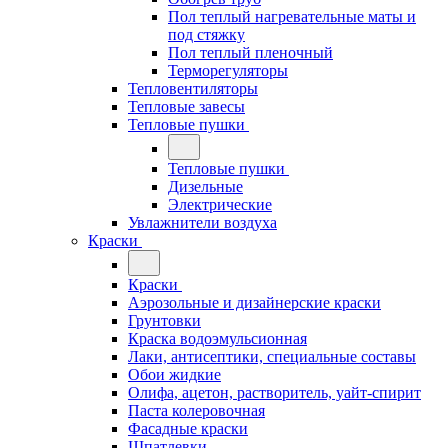
Пол теплый нагревательные маты и
под стяжку
Пол теплый пленочный
Терморегуляторы
Тепловентиляторы
Тепловые завесы
Тепловые пушки
Тепловые пушки
Дизельные
Электрические
Увлажнители воздуха
Краски
Краски
Аэрозольные и дизайнерские краски
Грунтовки
Краска водоэмульсионная
Лаки, антисептики, специальные составы
Обои жидкие
Олифа, ацетон, растворитель, уайт-спирит
Паста колеровочная
Фасадные краски
Шпатлевки