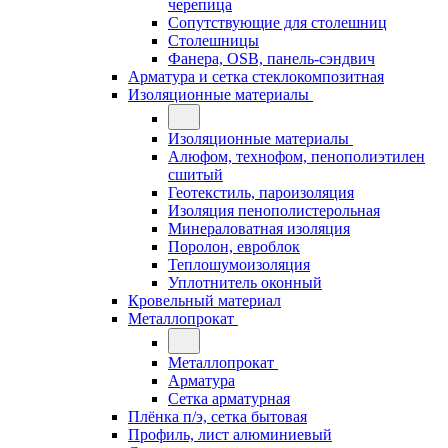
черепица
Сопутствующие для столешниц
Столешницы
Фанера, OSB, панель-сэндвич
Арматура и сетка стеклокомпозитная
Изоляционные материалы
Изоляционные материалы
Алюфом, технофом, пенополиэтилен
сшитый
Геотекстиль, пароизоляция
Изоляция пенополистерольная
Минераловатная изоляция
Поролон, евроблок
Теплошумоизоляция
Уплотнитель оконный
Кровельный материал
Металлопрокат
Металлопрокат
Арматура
Сетка арматурная
Плёнка п/э, сетка бытовая
Профиль, лист алюминиевый