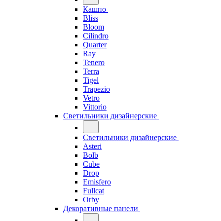
Кашпо
Bliss
Bloom
Cilindro
Quarter
Ray
Tenero
Terra
Tigel
Trapezio
Vetro
Vittorio
Светильники дизайнерские
Светильники дизайнерские
Asteri
Bolb
Cube
Drop
Emisfero
Fullcat
Orby
Декоративные панели