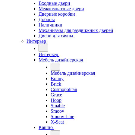
Входные двери
Межкомнатные двери
Дверные коробки
Доборы
Наличники
Механизмы для раздвижных дверей
Двери для сауны
Интерьер
Интерьер
Мебель дизайнерская
Мебель дизайнерская
Bonny
Brick
Cosmopolitan
Grace
Hoop
Smable
Smoov
Smoov Line
X-Seat
Кашпо