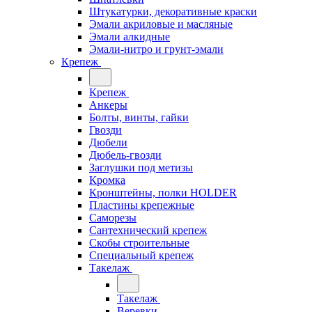
Штукатурки, декоративные краски
Эмали акриловые и масляные
Эмали алкидные
Эмали-нитро и грунт-эмали
Крепеж
Крепеж
Анкеры
Болты, винты, гайки
Гвозди
Дюбели
Дюбель-гвозди
Заглушки под метизы
Кромка
Кронштейны, полки НОLDER
Пластины крепежные
Саморезы
Сантехнический крепеж
Скобы строительные
Специальный крепеж
Такелаж
Такелаж
Веревки