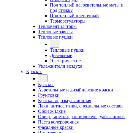
Пол теплый нагревательные маты и
под стяжку
Пол теплый пленочный
Терморегуляторы
Тепловентиляторы
Тепловые завесы
Тепловые пушки
Тепловые пушки
Дизельные
Электрические
Увлажнители воздуха
Краски
Краски
Аэрозольные и дизайнерские краски
Грунтовки
Краска водоэмульсионная
Лаки, антисептики, специальные составы
Обои жидкие
Олифа, ацетон, растворитель, уайт-спирит
Паста колеровочная
Фасадные краски
Шпатлевки