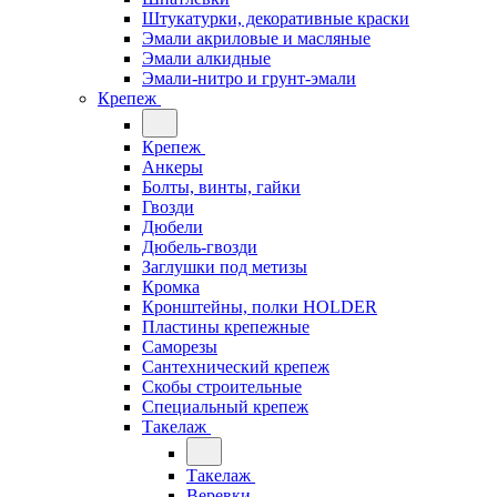
Штукатурки, декоративные краски
Эмали акриловые и масляные
Эмали алкидные
Эмали-нитро и грунт-эмали
Крепеж
Крепеж
Анкеры
Болты, винты, гайки
Гвозди
Дюбели
Дюбель-гвозди
Заглушки под метизы
Кромка
Кронштейны, полки НОLDER
Пластины крепежные
Саморезы
Сантехнический крепеж
Скобы строительные
Специальный крепеж
Такелаж
Такелаж
Веревки