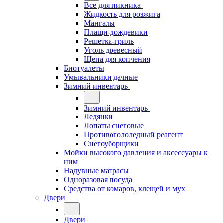
Все для пикника
Жидкость для розжига
Мангалы
Плащи-дождевики
Решетка-гриль
Уголь древесный
Щепа для копчения
Биотуалеты
Умывальники дачные
Зимний инвентарь
Зимний инвентарь
Ледянки
Лопаты снеговые
Противогололедный реагент
Снегоуборщики
Мойки высокого давления и аксессуары к
ним
Надувные матрасы
Одноразовая посуда
Средства от комаров, клещей и мух
Двери
Двери