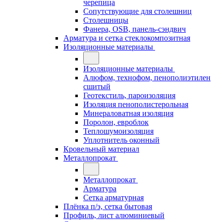
черепица
Сопутствующие для столешниц
Столешницы
Фанера, OSB, панель-сэндвич
Арматура и сетка стеклокомпозитная
Изоляционные материалы
Изоляционные материалы
Алюфом, технофом, пенополиэтилен
сшитый
Геотекстиль, пароизоляция
Изоляция пенополистерольная
Минераловатная изоляция
Поролон, евроблок
Теплошумоизоляция
Уплотнитель оконный
Кровельный материал
Металлопрокат
Металлопрокат
Арматура
Сетка арматурная
Плёнка п/э, сетка бытовая
Профиль, лист алюминиевый