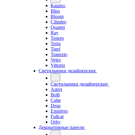
Кашпо
Bliss
Bloom
Cilindro
Quarter
Ray
Tenero
Terra
Tigel
Trapezio
Vetro
Vittorio
Светильники дизайнерские
Светильники дизайнерские
Asteri
Bolb
Cube
Drop
Emisfero
Fullcat
Orby
Декоративные панели