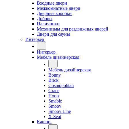
Входные двери
Межкомнатные двери
Дверные коробки
Доборы
Наличники
Механизмы для раздвижных дверей
Двери для сауны
Интерьер
Интерьер
Мебель дизайнерская
Мебель дизайнерская
Bonny
Brick
Cosmopolitan
Grace
Hoop
Smable
Smoov
Smoov Line
X-Seat
Кашпо