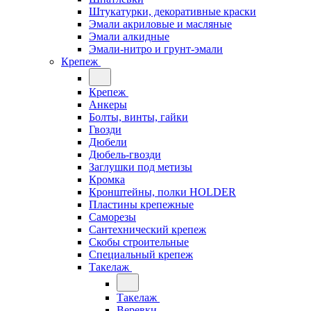
Штукатурки, декоративные краски
Эмали акриловые и масляные
Эмали алкидные
Эмали-нитро и грунт-эмали
Крепеж
Крепеж
Анкеры
Болты, винты, гайки
Гвозди
Дюбели
Дюбель-гвозди
Заглушки под метизы
Кромка
Кронштейны, полки НОLDER
Пластины крепежные
Саморезы
Сантехнический крепеж
Скобы строительные
Специальный крепеж
Такелаж
Такелаж
Веревки