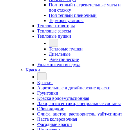
Пол теплый нагревательные маты и
под стяжку
Пол теплый пленочный
Терморегуляторы
Тепловентиляторы
Тепловые завесы
Тепловые пушки
Тепловые пушки
Дизельные
Электрические
Увлажнители воздуха
Краски
Краски
Аэрозольные и дизайнерские краски
Грунтовки
Краска водоэмульсионная
Лаки, антисептики, специальные составы
Обои жидкие
Олифа, ацетон, растворитель, уайт-спирит
Паста колеровочная
Фасадные краски
Шпатлевки