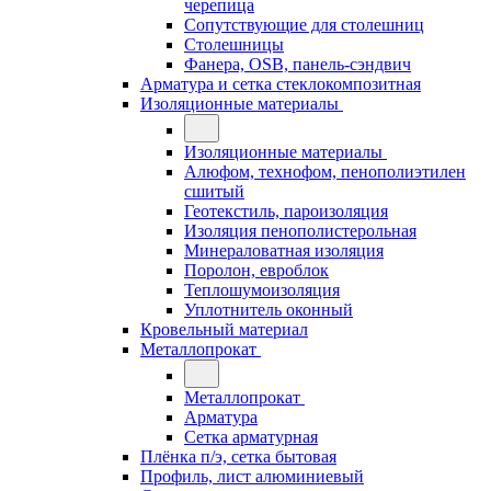
черепица
Сопутствующие для столешниц
Столешницы
Фанера, OSB, панель-сэндвич
Арматура и сетка стеклокомпозитная
Изоляционные материалы
Изоляционные материалы
Алюфом, технофом, пенополиэтилен
сшитый
Геотекстиль, пароизоляция
Изоляция пенополистерольная
Минераловатная изоляция
Поролон, евроблок
Теплошумоизоляция
Уплотнитель оконный
Кровельный материал
Металлопрокат
Металлопрокат
Арматура
Сетка арматурная
Плёнка п/э, сетка бытовая
Профиль, лист алюминиевый