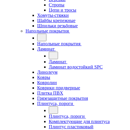
Стропы
Цепи и тросы
Хомуты-стяжки
Шайбы крепежные
Шпильки резьбовые
Напольные покрытия
Напольные покрытия
Ламинат
Ламинат
Ламинат водостойкий SPC
Линолеум
Ковры
Ковролин
Коврики придверные
Плитка ПВХ
Грязезащитные покрытия
Плинтуса, пороги
Плинтуса, пороги
Комплектующие для плинтуса
Плинтус пластиковый