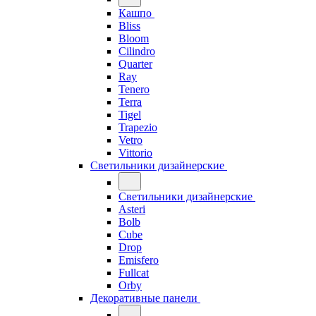
Кашпо
Bliss
Bloom
Cilindro
Quarter
Ray
Tenero
Terra
Tigel
Trapezio
Vetro
Vittorio
Светильники дизайнерские
Светильники дизайнерские
Asteri
Bolb
Cube
Drop
Emisfero
Fullcat
Orby
Декоративные панели