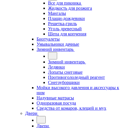
Все для пикника
Жидкость для розжига
Мангалы
Плащи-дождевики
Решетка-гриль
Уголь древесный
Щепа для копчения
Биотуалеты
Умывальники дачные
Зимний инвентарь
Зимний инвентарь
Ледянки
Лопаты снеговые
Противогололедный реагент
Снегоуборщики
Мойки высокого давления и аксессуары к
ним
Надувные матрасы
Одноразовая посуда
Средства от комаров, клещей и мух
Двери
Двери