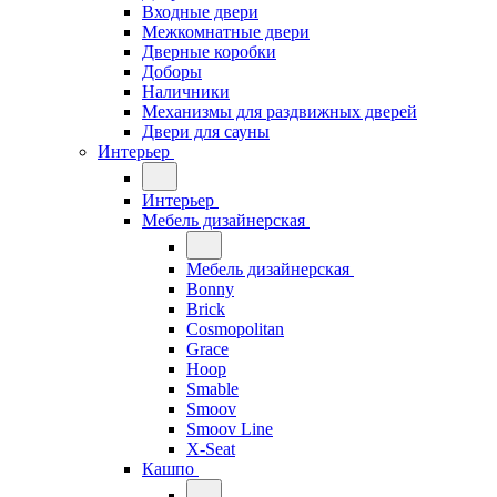
Входные двери
Межкомнатные двери
Дверные коробки
Доборы
Наличники
Механизмы для раздвижных дверей
Двери для сауны
Интерьер
Интерьер
Мебель дизайнерская
Мебель дизайнерская
Bonny
Brick
Cosmopolitan
Grace
Hoop
Smable
Smoov
Smoov Line
X-Seat
Кашпо