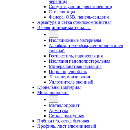
черепица
Сопутствующие для столешниц
Столешницы
Фанера, OSB, панель-сэндвич
Арматура и сетка стеклокомпозитная
Изоляционные материалы
Изоляционные материалы
Алюфом, технофом, пенополиэтилен
сшитый
Геотекстиль, пароизоляция
Изоляция пенополистерольная
Минераловатная изоляция
Поролон, евроблок
Теплошумоизоляция
Уплотнитель оконный
Кровельный материал
Металлопрокат
Металлопрокат
Арматура
Сетка арматурная
Плёнка п/э, сетка бытовая
Профиль, лист алюминиевый