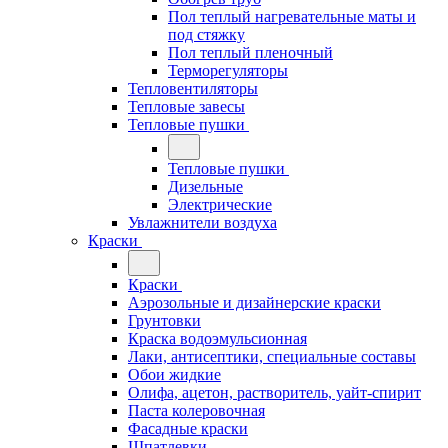
Пол теплый нагревательные маты и
под стяжку
Пол теплый пленочный
Терморегуляторы
Тепловентиляторы
Тепловые завесы
Тепловые пушки
Тепловые пушки
Дизельные
Электрические
Увлажнители воздуха
Краски
Краски
Аэрозольные и дизайнерские краски
Грунтовки
Краска водоэмульсионная
Лаки, антисептики, специальные составы
Обои жидкие
Олифа, ацетон, растворитель, уайт-спирит
Паста колеровочная
Фасадные краски
Шпатлевки