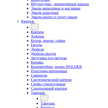
Штукатурки, декоративные краски
Эмали акриловые и масляные
Эмали алкидные
Эмали-нитро и грунт-эмали
Крепеж
Крепеж
Анкеры
Болты, винты, гайки
Гвозди
Дюбели
Дюбель-гвозди
Заглушки под метизы
Кромка
Кронштейны, полки НОLDER
Пластины крепежные
Саморезы
Сантехнический крепеж
Скобы строительные
Специальный крепеж
Такелаж
Такелаж
Веревки