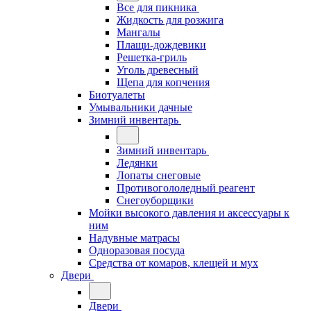
Все для пикника
Жидкость для розжига
Мангалы
Плащи-дождевики
Решетка-гриль
Уголь древесный
Щепа для копчения
Биотуалеты
Умывальники дачные
Зимний инвентарь
Зимний инвентарь
Ледянки
Лопаты снеговые
Противогололедный реагент
Снегоуборщики
Мойки высокого давления и аксессуары к
ним
Надувные матрасы
Одноразовая посуда
Средства от комаров, клещей и мух
Двери
Двери