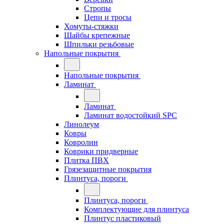
Стропы
Цепи и тросы
Хомуты-стяжки
Шайбы крепежные
Шпильки резьбовые
Напольные покрытия
Напольные покрытия
Ламинат
Ламинат
Ламинат водостойкий SPC
Линолеум
Ковры
Ковролин
Коврики придверные
Плитка ПВХ
Грязезащитные покрытия
Плинтуса, пороги
Плинтуса, пороги
Комплектующие для плинтуса
Плинтус пластиковый