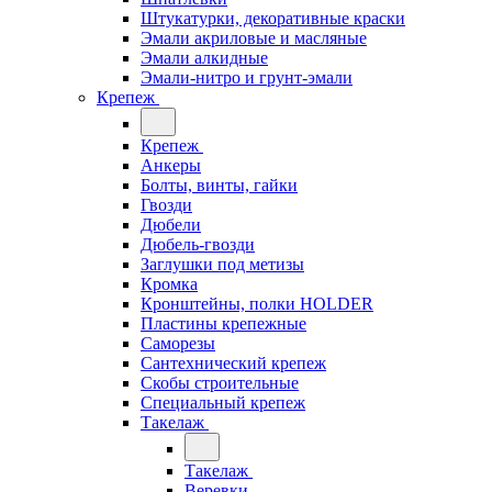
Штукатурки, декоративные краски
Эмали акриловые и масляные
Эмали алкидные
Эмали-нитро и грунт-эмали
Крепеж
Крепеж
Анкеры
Болты, винты, гайки
Гвозди
Дюбели
Дюбель-гвозди
Заглушки под метизы
Кромка
Кронштейны, полки НОLDER
Пластины крепежные
Саморезы
Сантехнический крепеж
Скобы строительные
Специальный крепеж
Такелаж
Такелаж
Веревки