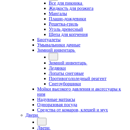
Все для пикника
Жидкость для розжига
Мангалы
Плащи-дождевики
Решетка-гриль
Уголь древесный
Щепа для копчения
Биотуалеты
Умывальники дачные
Зимний инвентарь
Зимний инвентарь
Ледянки
Лопаты снеговые
Противогололедный реагент
Снегоуборщики
Мойки высокого давления и аксессуары к
ним
Надувные матрасы
Одноразовая посуда
Средства от комаров, клещей и мух
Двери
Двери