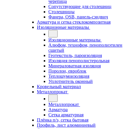
черепица
Сопутствующие для столешниц
Столешницы
Фанера, OSB, панель-сэндвич
Арматура и сетка стеклокомпозитная
Изоляционные материалы
Изоляционные материалы
Алюфом, технофом, пенополиэтилен
сшитый
Геотекстиль, пароизоляция
Изоляция пенополистерольная
Минераловатная изоляция
Поролон, евроблок
Теплошумоизоляция
Уплотнитель оконный
Кровельный материал
Металлопрокат
Металлопрокат
Арматура
Сетка арматурная
Плёнка п/э, сетка бытовая
Профиль, лист алюминиевый