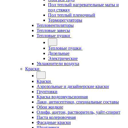
Пол теплый нагревательные маты и
под стяжку
Пол теплый пленочный
Терморегуляторы
Тепловентиляторы
Тепловые завесы
Тепловые пушки
Тепловые пушки
Дизельные
Электрические
Увлажнители воздуха
Краски
Краски
Аэрозольные и дизайнерские краски
Грунтовки
Краска водоэмульсионная
Лаки, антисептики, специальные составы
Обои жидкие
Олифа, ацетон, растворитель, уайт-спирит
Паста колеровочная
Фасадные краски
Шпатлевки