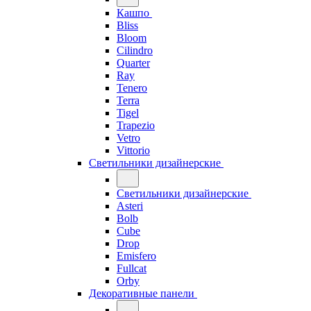
Кашпо
Bliss
Bloom
Cilindro
Quarter
Ray
Tenero
Terra
Tigel
Trapezio
Vetro
Vittorio
Светильники дизайнерские
Светильники дизайнерские
Asteri
Bolb
Cube
Drop
Emisfero
Fullcat
Orby
Декоративные панели