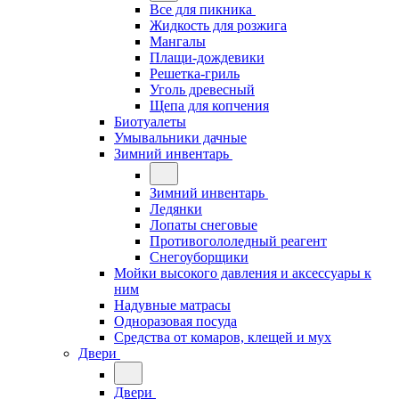
Все для пикника
Жидкость для розжига
Мангалы
Плащи-дождевики
Решетка-гриль
Уголь древесный
Щепа для копчения
Биотуалеты
Умывальники дачные
Зимний инвентарь
Зимний инвентарь
Ледянки
Лопаты снеговые
Противогололедный реагент
Снегоуборщики
Мойки высокого давления и аксессуары к
ним
Надувные матрасы
Одноразовая посуда
Средства от комаров, клещей и мух
Двери
Двери