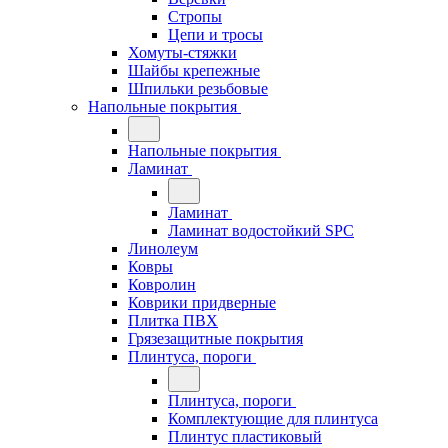
Стропы
Цепи и тросы
Хомуты-стяжки
Шайбы крепежные
Шпильки резьбовые
Напольные покрытия
Напольные покрытия
Ламинат
Ламинат
Ламинат водостойкий SPC
Линолеум
Ковры
Ковролин
Коврики придверные
Плитка ПВХ
Грязезащитные покрытия
Плинтуса, пороги
Плинтуса, пороги
Комплектующие для плинтуса
Плинтус пластиковый