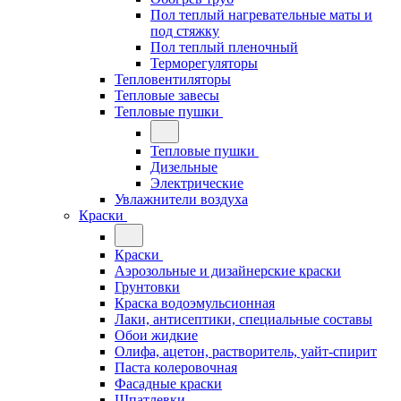
Пол теплый нагревательные маты и
под стяжку
Пол теплый пленочный
Терморегуляторы
Тепловентиляторы
Тепловые завесы
Тепловые пушки
Тепловые пушки
Дизельные
Электрические
Увлажнители воздуха
Краски
Краски
Аэрозольные и дизайнерские краски
Грунтовки
Краска водоэмульсионная
Лаки, антисептики, специальные составы
Обои жидкие
Олифа, ацетон, растворитель, уайт-спирит
Паста колеровочная
Фасадные краски
Шпатлевки