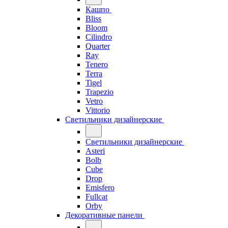
Кашпо
Bliss
Bloom
Cilindro
Quarter
Ray
Tenero
Terra
Tigel
Trapezio
Vetro
Vittorio
Светильники дизайнерские
Светильники дизайнерские
Asteri
Bolb
Cube
Drop
Emisfero
Fullcat
Orby
Декоративные панели