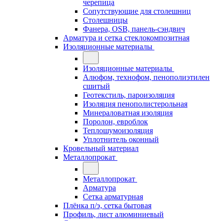
черепица
Сопутствующие для столешниц
Столешницы
Фанера, OSB, панель-сэндвич
Арматура и сетка стеклокомпозитная
Изоляционные материалы
Изоляционные материалы
Алюфом, технофом, пенополиэтилен
сшитый
Геотекстиль, пароизоляция
Изоляция пенополистерольная
Минераловатная изоляция
Поролон, евроблок
Теплошумоизоляция
Уплотнитель оконный
Кровельный материал
Металлопрокат
Металлопрокат
Арматура
Сетка арматурная
Плёнка п/э, сетка бытовая
Профиль, лист алюминиевый