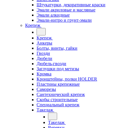
Штукатурки, декоративные краски
Эмали акриловые и масляные
Эмали алкидные
Эмали-нитро и грунт-эмали
Крепеж
Крепеж
Анкеры
Болты, винты, гайки
Гвозди
Дюбели
Дюбель-гвозди
Заглушки под метизы
Кромка
Кронштейны, полки НОLDER
Пластины крепежные
Саморезы
Сантехнический крепеж
Скобы строительные
Специальный крепеж
Такелаж
Такелаж
Веревки