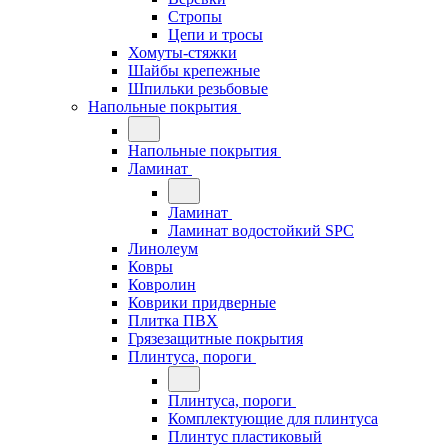
Стропы
Цепи и тросы
Хомуты-стяжки
Шайбы крепежные
Шпильки резьбовые
Напольные покрытия
Напольные покрытия
Ламинат
Ламинат
Ламинат водостойкий SPC
Линолеум
Ковры
Ковролин
Коврики придверные
Плитка ПВХ
Грязезащитные покрытия
Плинтуса, пороги
Плинтуса, пороги
Комплектующие для плинтуса
Плинтус пластиковый