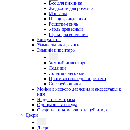
Все для пикника
Жидкость для розжига
Мангалы
Плащи-дождевики
Решетка-гриль
Уголь древесный
Щепа для копчения
Биотуалеты
Умывальники дачные
Зимний инвентарь
Зимний инвентарь
Ледянки
Лопаты снеговые
Противогололедный реагент
Снегоуборщики
Мойки высокого давления и аксессуары к
ним
Надувные матрасы
Одноразовая посуда
Средства от комаров, клещей и мух
Двери
Двери