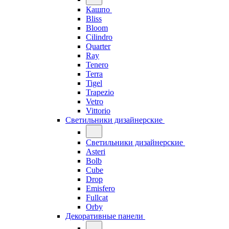
Кашпо
Bliss
Bloom
Cilindro
Quarter
Ray
Tenero
Terra
Tigel
Trapezio
Vetro
Vittorio
Светильники дизайнерские
Светильники дизайнерские
Asteri
Bolb
Cube
Drop
Emisfero
Fullcat
Orby
Декоративные панели