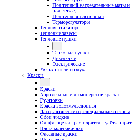
Пол теплый нагревательные маты и
под стяжку
Пол теплый пленочный
Терморегуляторы
Тепловентиляторы
Тепловые завесы
Тепловые пушки
Тепловые пушки
Дизельные
Электрические
Увлажнители воздуха
Краски
Краски
Аэрозольные и дизайнерские краски
Грунтовки
Краска водоэмульсионная
Лаки, антисептики, специальные составы
Обои жидкие
Олифа, ацетон, растворитель, уайт-спирит
Паста колеровочная
Фасадные краски
Шпатлевки