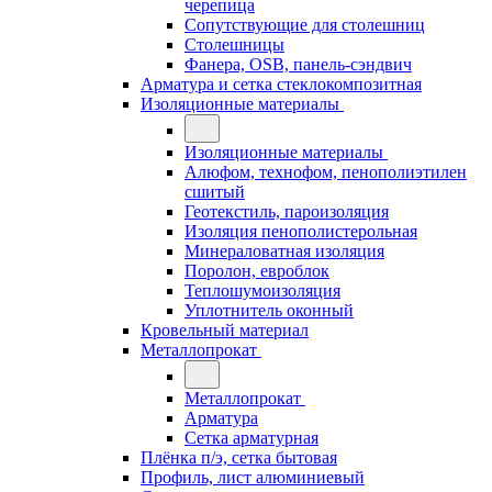
черепица
Сопутствующие для столешниц
Столешницы
Фанера, OSB, панель-сэндвич
Арматура и сетка стеклокомпозитная
Изоляционные материалы
Изоляционные материалы
Алюфом, технофом, пенополиэтилен
сшитый
Геотекстиль, пароизоляция
Изоляция пенополистерольная
Минераловатная изоляция
Поролон, евроблок
Теплошумоизоляция
Уплотнитель оконный
Кровельный материал
Металлопрокат
Металлопрокат
Арматура
Сетка арматурная
Плёнка п/э, сетка бытовая
Профиль, лист алюминиевый