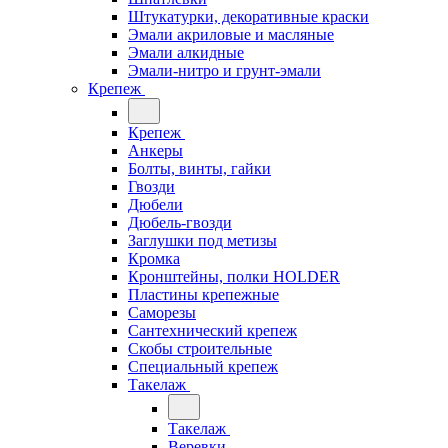
Штукатурки, декоративные краски
Эмали акриловые и масляные
Эмали алкидные
Эмали-нитро и грунт-эмали
Крепеж
Крепеж
Анкеры
Болты, винты, гайки
Гвозди
Дюбели
Дюбель-гвозди
Заглушки под метизы
Кромка
Кронштейны, полки НОLDER
Пластины крепежные
Саморезы
Сантехнический крепеж
Скобы строительные
Специальный крепеж
Такелаж
Такелаж
Веревки