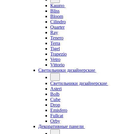
Кашпо
Bliss
Bloom
Cilindro
Quarter
Ray
Tenero
Terra
Tigel
Trapezio
Vetro
Vittorio
Светильники дизайнерские
Светильники дизайнерские
Asteri
Bolb
Cube
Drop
Emisfero
Fullcat
Orby
Декоративные панели