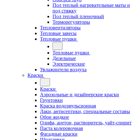
Пол теплый нагревательные маты и
под стяжку
Пол теплый пленочный
Терморегуляторы
Тепловентиляторы
Тепловые завесы
Тепловые пушки
Тепловые пушки
Дизельные
Электрические
Увлажнители воздуха
Краски
Краски
Аэрозольные и дизайнерские краски
Грунтовки
Краска водоэмульсионная
Лаки, антисептики, специальные составы
Обои жидкие
Олифа, ацетон, растворитель, уайт-спирит
Паста колеровочная
Фасадные краски
Шпатлевки