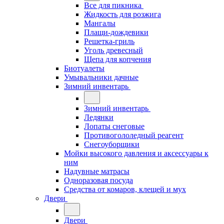
Все для пикника
Жидкость для розжига
Мангалы
Плащи-дождевики
Решетка-гриль
Уголь древесный
Щепа для копчения
Биотуалеты
Умывальники дачные
Зимний инвентарь
Зимний инвентарь
Ледянки
Лопаты снеговые
Противогололедный реагент
Снегоуборщики
Мойки высокого давления и аксессуары к
ним
Надувные матрасы
Одноразовая посуда
Средства от комаров, клещей и мух
Двери
Двери