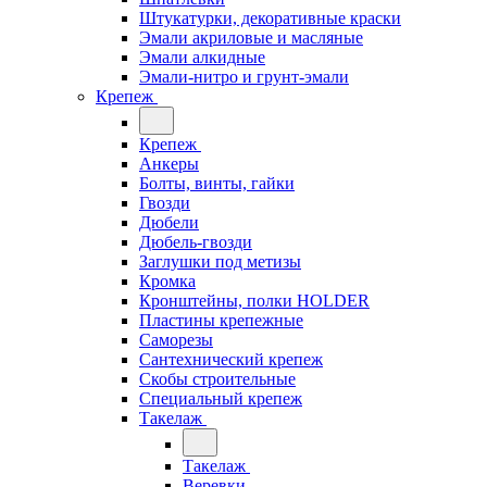
Штукатурки, декоративные краски
Эмали акриловые и масляные
Эмали алкидные
Эмали-нитро и грунт-эмали
Крепеж
Крепеж
Анкеры
Болты, винты, гайки
Гвозди
Дюбели
Дюбель-гвозди
Заглушки под метизы
Кромка
Кронштейны, полки НОLDER
Пластины крепежные
Саморезы
Сантехнический крепеж
Скобы строительные
Специальный крепеж
Такелаж
Такелаж
Веревки