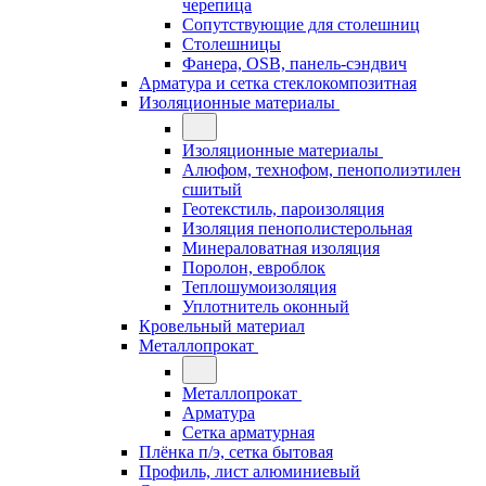
черепица
Сопутствующие для столешниц
Столешницы
Фанера, OSB, панель-сэндвич
Арматура и сетка стеклокомпозитная
Изоляционные материалы
Изоляционные материалы
Алюфом, технофом, пенополиэтилен
сшитый
Геотекстиль, пароизоляция
Изоляция пенополистерольная
Минераловатная изоляция
Поролон, евроблок
Теплошумоизоляция
Уплотнитель оконный
Кровельный материал
Металлопрокат
Металлопрокат
Арматура
Сетка арматурная
Плёнка п/э, сетка бытовая
Профиль, лист алюминиевый