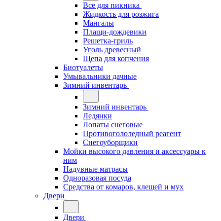
Все для пикника
Жидкость для розжига
Мангалы
Плащи-дождевики
Решетка-гриль
Уголь древесный
Щепа для копчения
Биотуалеты
Умывальники дачные
Зимний инвентарь
Зимний инвентарь
Ледянки
Лопаты снеговые
Противогололедный реагент
Снегоуборщики
Мойки высокого давления и аксессуары к
ним
Надувные матрасы
Одноразовая посуда
Средства от комаров, клещей и мух
Двери
Двери