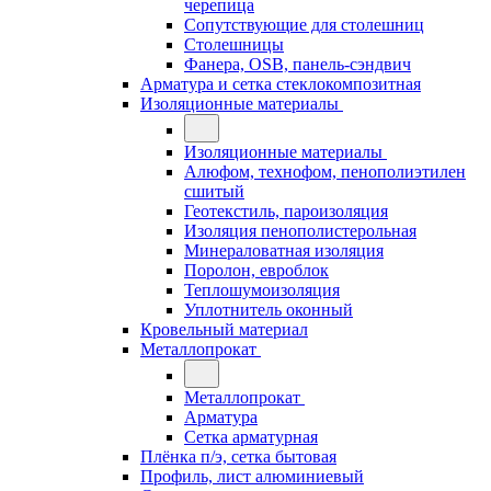
черепица
Сопутствующие для столешниц
Столешницы
Фанера, OSB, панель-сэндвич
Арматура и сетка стеклокомпозитная
Изоляционные материалы
Изоляционные материалы
Алюфом, технофом, пенополиэтилен
сшитый
Геотекстиль, пароизоляция
Изоляция пенополистерольная
Минераловатная изоляция
Поролон, евроблок
Теплошумоизоляция
Уплотнитель оконный
Кровельный материал
Металлопрокат
Металлопрокат
Арматура
Сетка арматурная
Плёнка п/э, сетка бытовая
Профиль, лист алюминиевый