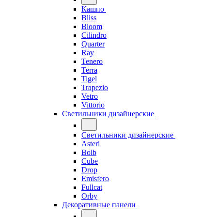
Кашпо
Bliss
Bloom
Cilindro
Quarter
Ray
Tenero
Terra
Tigel
Trapezio
Vetro
Vittorio
Светильники дизайнерские
Светильники дизайнерские
Asteri
Bolb
Cube
Drop
Emisfero
Fullcat
Orby
Декоративные панели