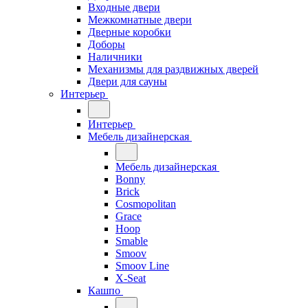
Входные двери
Межкомнатные двери
Дверные коробки
Доборы
Наличники
Механизмы для раздвижных дверей
Двери для сауны
Интерьер
Интерьер
Мебель дизайнерская
Мебель дизайнерская
Bonny
Brick
Cosmopolitan
Grace
Hoop
Smable
Smoov
Smoov Line
X-Seat
Кашпо