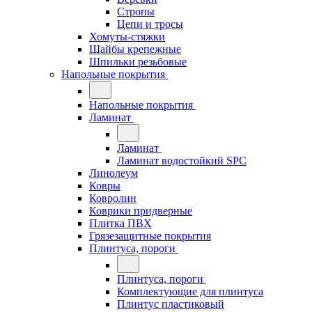
Стропы
Цепи и тросы
Хомуты-стяжки
Шайбы крепежные
Шпильки резьбовые
Напольные покрытия
Напольные покрытия
Ламинат
Ламинат
Ламинат водостойкий SPC
Линолеум
Ковры
Ковролин
Коврики придверные
Плитка ПВХ
Грязезащитные покрытия
Плинтуса, пороги
Плинтуса, пороги
Комплектующие для плинтуса
Плинтус пластиковый