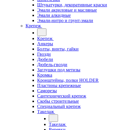
Штукатурки, декоративные краски
Эмали акриловые и масляные
Эмали алкидные
Эмали-нитро и грунт-эмали
Крепеж
Крепеж
Анкеры
Болты, винты, гайки
Гвозди
Дюбели
Дюбель-гвозди
Заглушки под метизы
Кромка
Кронштейны, полки НОLDER
Пластины крепежные
Саморезы
Сантехнический крепеж
Скобы строительные
Специальный крепеж
Такелаж
Такелаж
Веревки