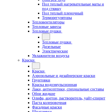
Пол теплый нагревательные маты и
под стяжку
Пол теплый пленочный
Терморегуляторы
Тепловентиляторы
Тепловые завесы
Тепловые пушки
Тепловые пушки
Дизельные
Электрические
Увлажнители воздуха
Краски
Краски
Аэрозольные и дизайнерские краски
Грунтовки
Краска водоэмульсионная
Лаки, антисептики, специальные составы
Обои жидкие
Олифа, ацетон, растворитель, уайт-спирит
Паста колеровочная
Фасадные краски
Шпатлевки