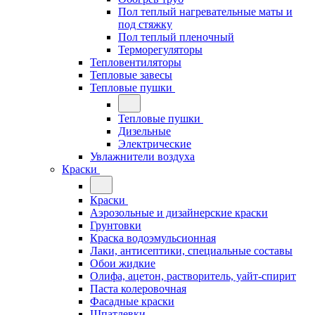
Пол теплый нагревательные маты и
под стяжку
Пол теплый пленочный
Терморегуляторы
Тепловентиляторы
Тепловые завесы
Тепловые пушки
Тепловые пушки
Дизельные
Электрические
Увлажнители воздуха
Краски
Краски
Аэрозольные и дизайнерские краски
Грунтовки
Краска водоэмульсионная
Лаки, антисептики, специальные составы
Обои жидкие
Олифа, ацетон, растворитель, уайт-спирит
Паста колеровочная
Фасадные краски
Шпатлевки