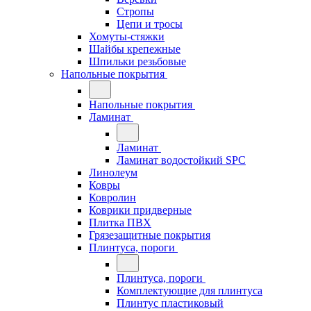
Стропы
Цепи и тросы
Хомуты-стяжки
Шайбы крепежные
Шпильки резьбовые
Напольные покрытия
Напольные покрытия
Ламинат
Ламинат
Ламинат водостойкий SPC
Линолеум
Ковры
Ковролин
Коврики придверные
Плитка ПВХ
Грязезащитные покрытия
Плинтуса, пороги
Плинтуса, пороги
Комплектующие для плинтуса
Плинтус пластиковый