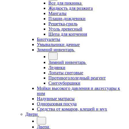
Все для пикника
Жидкость для розжига
Мангалы
Плащи-дождевики
Решетка-гриль
Уголь древесный
Щепа для копчения
Биотуалеты
Умывальники дачные
Зимний инвентарь
Зимний инвентарь
Ледянки
Лопаты снеговые
Противогололедный реагент
Снегоуборщики
Мойки высокого давления и аксессуары к
ним
Надувные матрасы
Одноразовая посуда
Средства от комаров, клещей и мух
Двери
Двери