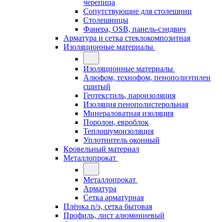
черепица
Сопутствующие для столешниц
Столешницы
Фанера, OSB, панель-сэндвич
Арматура и сетка стеклокомпозитная
Изоляционные материалы
Изоляционные материалы
Алюфом, технофом, пенополиэтилен
сшитый
Геотекстиль, пароизоляция
Изоляция пенополистерольная
Минераловатная изоляция
Поролон, евроблок
Теплошумоизоляция
Уплотнитель оконный
Кровельный материал
Металлопрокат
Металлопрокат
Арматура
Сетка арматурная
Плёнка п/э, сетка бытовая
Профиль, лист алюминиевый