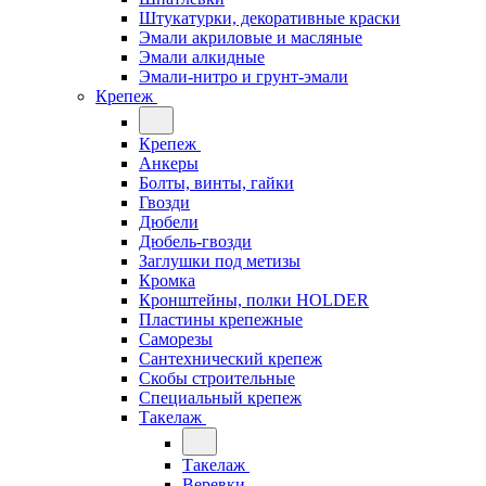
Штукатурки, декоративные краски
Эмали акриловые и масляные
Эмали алкидные
Эмали-нитро и грунт-эмали
Крепеж
Крепеж
Анкеры
Болты, винты, гайки
Гвозди
Дюбели
Дюбель-гвозди
Заглушки под метизы
Кромка
Кронштейны, полки НОLDER
Пластины крепежные
Саморезы
Сантехнический крепеж
Скобы строительные
Специальный крепеж
Такелаж
Такелаж
Веревки