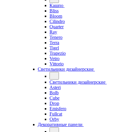
Кашпо
Bliss
Bloom
Cilindro
Quarter
Ray
Tenero
Terra
Tigel
Trapezio
Vetro
Vittorio
Светильники дизайнерские
Светильники дизайнерские
Asteri
Bolb
Cube
Drop
Emisfero
Fullcat
Orby
Декоративные панели