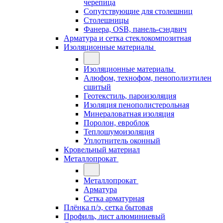
черепица
Сопутствующие для столешниц
Столешницы
Фанера, OSB, панель-сэндвич
Арматура и сетка стеклокомпозитная
Изоляционные материалы
Изоляционные материалы
Алюфом, технофом, пенополиэтилен
сшитый
Геотекстиль, пароизоляция
Изоляция пенополистерольная
Минераловатная изоляция
Поролон, евроблок
Теплошумоизоляция
Уплотнитель оконный
Кровельный материал
Металлопрокат
Металлопрокат
Арматура
Сетка арматурная
Плёнка п/э, сетка бытовая
Профиль, лист алюминиевый