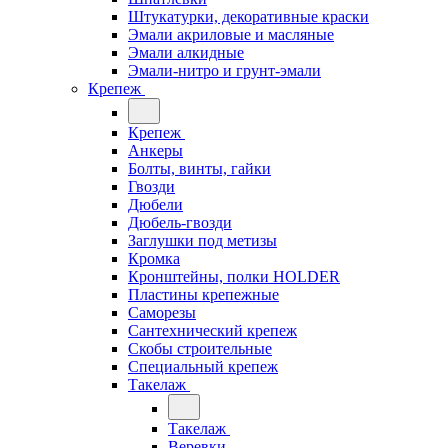
Штукатурки, декоративные краски
Эмали акриловые и масляные
Эмали алкидные
Эмали-нитро и грунт-эмали
Крепеж
Крепеж
Анкеры
Болты, винты, гайки
Гвозди
Дюбели
Дюбель-гвозди
Заглушки под метизы
Кромка
Кронштейны, полки НОLDER
Пластины крепежные
Саморезы
Сантехнический крепеж
Скобы строительные
Специальный крепеж
Такелаж
Такелаж
Веревки