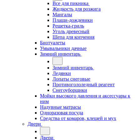
Все для пикника
Жидкость для розжига
Мангалы
Плащи-дождевики
Решетка-гриль
Уголь древесный
Щепа для копчения
Биотуалеты
Умывальники дачные
Зимний инвентарь
Зимний инвентарь
Ледянки
Лопаты снеговые
Противогололедный реагент
Снегоуборщики
Мойки высокого давления и аксессуары к
ним
Надувные матрасы
Одноразовая посуда
Средства от комаров, клещей и мух
Двери
Двери