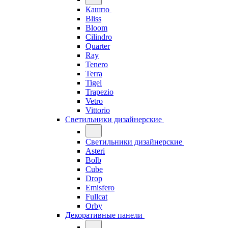
Кашпо
Bliss
Bloom
Cilindro
Quarter
Ray
Tenero
Terra
Tigel
Trapezio
Vetro
Vittorio
Светильники дизайнерские
Светильники дизайнерские
Asteri
Bolb
Cube
Drop
Emisfero
Fullcat
Orby
Декоративные панели