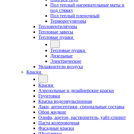
Пол теплый нагревательные маты и
под стяжку
Пол теплый пленочный
Терморегуляторы
Тепловентиляторы
Тепловые завесы
Тепловые пушки
Тепловые пушки
Дизельные
Электрические
Увлажнители воздуха
Краски
Краски
Аэрозольные и дизайнерские краски
Грунтовки
Краска водоэмульсионная
Лаки, антисептики, специальные составы
Обои жидкие
Олифа, ацетон, растворитель, уайт-спирит
Паста колеровочная
Фасадные краски
Шпатлевки