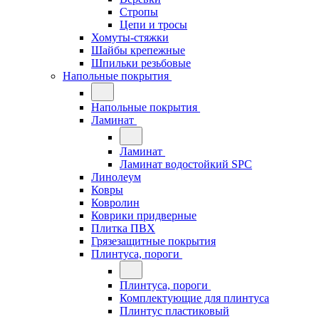
Стропы
Цепи и тросы
Хомуты-стяжки
Шайбы крепежные
Шпильки резьбовые
Напольные покрытия
Напольные покрытия
Ламинат
Ламинат
Ламинат водостойкий SPC
Линолеум
Ковры
Ковролин
Коврики придверные
Плитка ПВХ
Грязезащитные покрытия
Плинтуса, пороги
Плинтуса, пороги
Комплектующие для плинтуса
Плинтус пластиковый