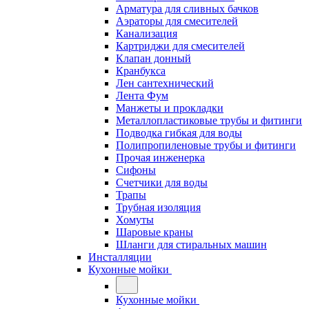
Арматура для сливных бачков
Аэраторы для смесителей
Канализация
Картриджи для смесителей
Клапан донный
Кранбукса
Лен сантехнический
Лента Фум
Манжеты и прокладки
Металлопластиковые трубы и фитинги
Подводка гибкая для воды
Полипропиленовые трубы и фитинги
Прочая инженерка
Сифоны
Счетчики для воды
Трапы
Трубная изоляция
Хомуты
Шаровые краны
Шланги для стиральных машин
Инсталляции
Кухонные мойки
Кухонные мойки