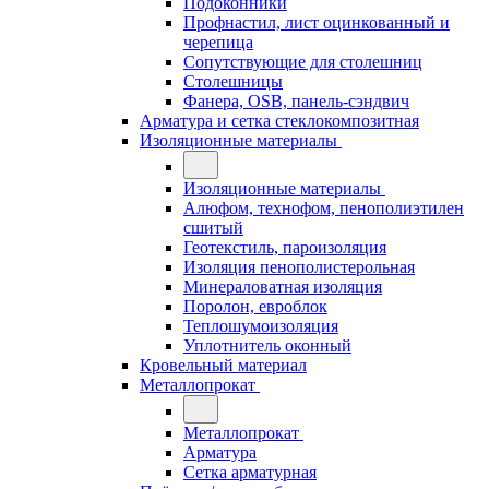
Подоконники
Профнастил, лист оцинкованный и
черепица
Сопутствующие для столешниц
Столешницы
Фанера, OSB, панель-сэндвич
Арматура и сетка стеклокомпозитная
Изоляционные материалы
Изоляционные материалы
Алюфом, технофом, пенополиэтилен
сшитый
Геотекстиль, пароизоляция
Изоляция пенополистерольная
Минераловатная изоляция
Поролон, евроблок
Теплошумоизоляция
Уплотнитель оконный
Кровельный материал
Металлопрокат
Металлопрокат
Арматура
Сетка арматурная