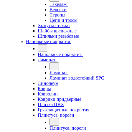
Такелаж
Веревки
Стропы
Цепи и тросы
Хомуты-стяжки
Шайбы крепежные
Шпильки резьбовые
Напольные покрытия
Напольные покрытия
Ламинат
Ламинат
Ламинат водостойкий SPC
Линолеум
Ковры
Ковролин
Коврики придверные
Плитка ПВХ
Грязезащитные покрытия
Плинтуса, пороги
Плинтуса, пороги