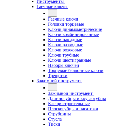
Инструменты
Гаечные ключи
Гаечные ключи
Головки торцевые
Ключи динамометрические
Ключи комбинированные
Ключи накидные
Ключи разводные
Ключи рожковые
Ключи трубные
Ключи шестигранные
Наборы ключей
Торцевые баллонные ключи
Трещотки
Зажимной инструмент
Зажимной инструмент
Длинногубцы и круглогубцы
Клещи строительные
Плоскогубцы и пасатижи
Струбцины
Стусла
Тиски