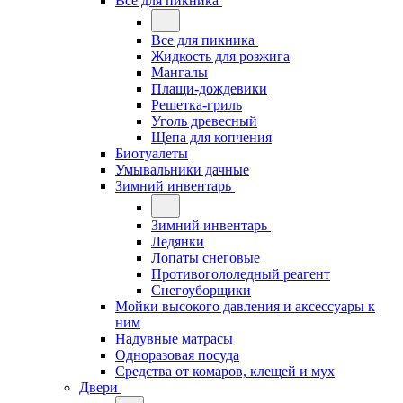
Все для пикника
Все для пикника
Жидкость для розжига
Мангалы
Плащи-дождевики
Решетка-гриль
Уголь древесный
Щепа для копчения
Биотуалеты
Умывальники дачные
Зимний инвентарь
Зимний инвентарь
Ледянки
Лопаты снеговые
Противогололедный реагент
Снегоуборщики
Мойки высокого давления и аксессуары к
ним
Надувные матрасы
Одноразовая посуда
Средства от комаров, клещей и мух
Двери