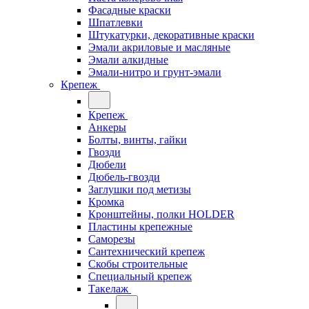
Фасадные краски
Шпатлевки
Штукатурки, декоративные краски
Эмали акриловые и масляные
Эмали алкидные
Эмали-нитро и грунт-эмали
Крепеж
Крепеж
Анкеры
Болты, винты, гайки
Гвозди
Дюбели
Дюбель-гвозди
Заглушки под метизы
Кромка
Кронштейны, полки НОLDER
Пластины крепежные
Саморезы
Сантехнический крепеж
Скобы строительные
Специальный крепеж
Такелаж