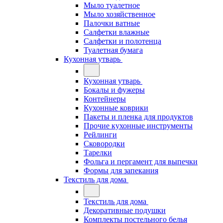
Мыло туалетное
Мыло хозяйственное
Палочки ватные
Салфетки влажные
Салфетки и полотенца
Туалетная бумага
Кухонная утварь
Кухонная утварь
Бокалы и фужеры
Контейнеры
Кухонные коврики
Пакеты и пленка для продуктов
Прочие кухонные инструменты
Рейлинги
Сковородки
Тарелки
Фольга и пергамент для выпечки
Формы для запекания
Текстиль для дома
Текстиль для дома
Декоративные подушки
Комплекты постельного белья