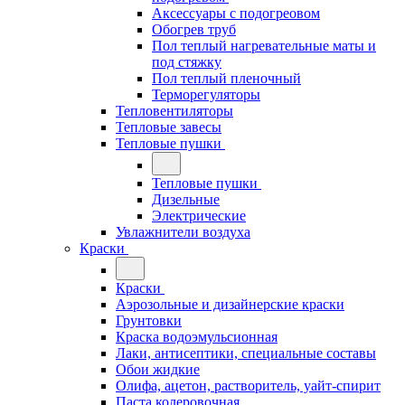
Аксессуары с подогреовом
Обогрев труб
Пол теплый нагревательные маты и
под стяжку
Пол теплый пленочный
Терморегуляторы
Тепловентиляторы
Тепловые завесы
Тепловые пушки
Тепловые пушки
Дизельные
Электрические
Увлажнители воздуха
Краски
Краски
Аэрозольные и дизайнерские краски
Грунтовки
Краска водоэмульсионная
Лаки, антисептики, специальные составы
Обои жидкие
Олифа, ацетон, растворитель, уайт-спирит
Паста колеровочная