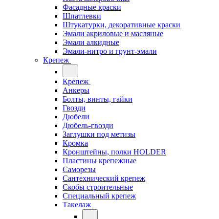
Фасадные краски
Шпатлевки
Штукатурки, декоративные краски
Эмали акриловые и масляные
Эмали алкидные
Эмали-нитро и грунт-эмали
Крепеж
Крепеж
Анкеры
Болты, винты, гайки
Гвозди
Дюбели
Дюбель-гвозди
Заглушки под метизы
Кромка
Кронштейны, полки НОLDER
Пластины крепежные
Саморезы
Сантехнический крепеж
Скобы строительные
Специальный крепеж
Такелаж