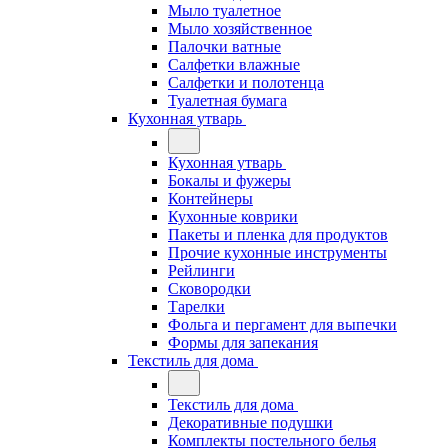
Мыло туалетное
Мыло хозяйственное
Палочки ватные
Салфетки влажные
Салфетки и полотенца
Туалетная бумага
Кухонная утварь
Кухонная утварь
Бокалы и фужеры
Контейнеры
Кухонные коврики
Пакеты и пленка для продуктов
Прочие кухонные инструменты
Рейлинги
Сковородки
Тарелки
Фольга и пергамент для выпечки
Формы для запекания
Текстиль для дома
Текстиль для дома
Декоративные подушки
Комплекты постельного белья