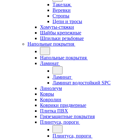
Такелаж
Веревки
Стропы
Цепи и тросы
Хомуты-стяжки
Шайбы крепежные
Шпильки резьбовые
Напольные покрытия
Напольные покрытия
Ламинат
Ламинат
Ламинат водостойкий SPC
Линолеум
Ковры
Ковролин
Коврики придверные
Плитка ПВХ
Грязезащитные покрытия
Плинтуса, пороги
Плинтуса, пороги