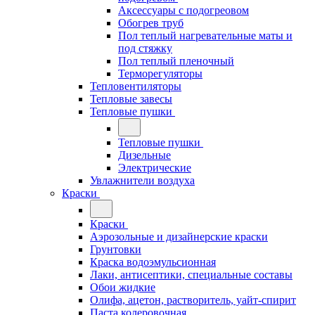
Аксессуары с подогреовом
Обогрев труб
Пол теплый нагревательные маты и
под стяжку
Пол теплый пленочный
Терморегуляторы
Тепловентиляторы
Тепловые завесы
Тепловые пушки
Тепловые пушки
Дизельные
Электрические
Увлажнители воздуха
Краски
Краски
Аэрозольные и дизайнерские краски
Грунтовки
Краска водоэмульсионная
Лаки, антисептики, специальные составы
Обои жидкие
Олифа, ацетон, растворитель, уайт-спирит
Паста колеровочная