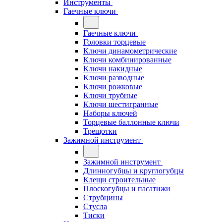
Инструменты
Гаечные ключи
Гаечные ключи
Головки торцевые
Ключи динамометрические
Ключи комбинированные
Ключи накидные
Ключи разводные
Ключи рожковые
Ключи трубные
Ключи шестигранные
Наборы ключей
Торцевые баллонные ключи
Трещотки
Зажимной инструмент
Зажимной инструмент
Длинногубцы и круглогубцы
Клещи строительные
Плоскогубцы и пасатижи
Струбцины
Стусла
Тиски