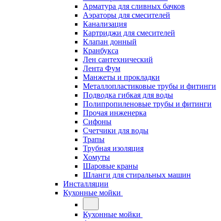
Арматура для сливных бачков
Аэраторы для смесителей
Канализация
Картриджи для смесителей
Клапан донный
Кранбукса
Лен сантехнический
Лента Фум
Манжеты и прокладки
Металлопластиковые трубы и фитинги
Подводка гибкая для воды
Полипропиленовые трубы и фитинги
Прочая инженерка
Сифоны
Счетчики для воды
Трапы
Трубная изоляция
Хомуты
Шаровые краны
Шланги для стиральных машин
Инсталляции
Кухонные мойки
Кухонные мойки