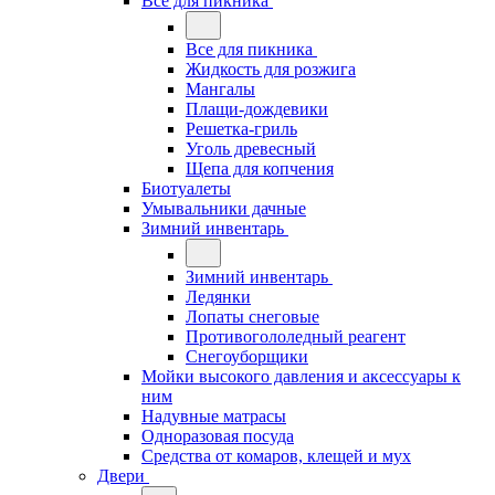
Все для пикника
Все для пикника
Жидкость для розжига
Мангалы
Плащи-дождевики
Решетка-гриль
Уголь древесный
Щепа для копчения
Биотуалеты
Умывальники дачные
Зимний инвентарь
Зимний инвентарь
Ледянки
Лопаты снеговые
Противогололедный реагент
Снегоуборщики
Мойки высокого давления и аксессуары к
ним
Надувные матрасы
Одноразовая посуда
Средства от комаров, клещей и мух
Двери