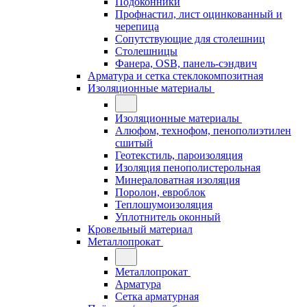
Подоконники
Профнастил, лист оцинкованный и
черепица
Сопутствующие для столешниц
Столешницы
Фанера, OSB, панель-сэндвич
Арматура и сетка стеклокомпозитная
Изоляционные материалы
Изоляционные материалы
Алюфом, технофом, пенополиэтилен
сшитый
Геотекстиль, пароизоляция
Изоляция пенополистерольная
Минераловатная изоляция
Поролон, евроблок
Теплошумоизоляция
Уплотнитель оконный
Кровельный материал
Металлопрокат
Металлопрокат
Арматура
Сетка арматурная