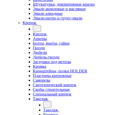
Штукатурки, декоративные краски
Эмали акриловые и масляные
Эмали алкидные
Эмали-нитро и грунт-эмали
Крепеж
Крепеж
Анкеры
Болты, винты, гайки
Гвозди
Дюбели
Дюбель-гвозди
Заглушки под метизы
Кромка
Кронштейны, полки НОLDER
Пластины крепежные
Саморезы
Сантехнический крепеж
Скобы строительные
Специальный крепеж
Такелаж
Такелаж
Веревки