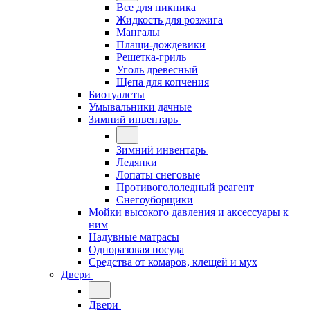
Все для пикника
Жидкость для розжига
Мангалы
Плащи-дождевики
Решетка-гриль
Уголь древесный
Щепа для копчения
Биотуалеты
Умывальники дачные
Зимний инвентарь
Зимний инвентарь
Ледянки
Лопаты снеговые
Противогололедный реагент
Снегоуборщики
Мойки высокого давления и аксессуары к
ним
Надувные матрасы
Одноразовая посуда
Средства от комаров, клещей и мух
Двери
Двери