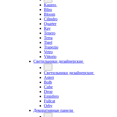
Кашпо
Bliss
Bloom
Cilindro
Quarter
Ray
Tenero
Terra
Tigel
Trapezio
Vetro
Vittorio
Светильники дизайнерские
Светильники дизайнерские
Asteri
Bolb
Cube
Drop
Emisfero
Fullcat
Orby
Декоративные панели