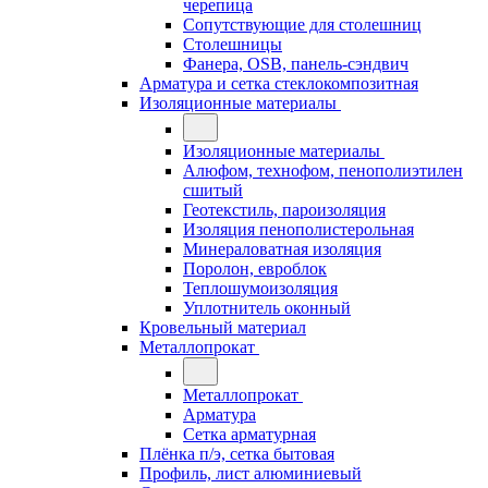
черепица
Сопутствующие для столешниц
Столешницы
Фанера, OSB, панель-сэндвич
Арматура и сетка стеклокомпозитная
Изоляционные материалы
Изоляционные материалы
Алюфом, технофом, пенополиэтилен
сшитый
Геотекстиль, пароизоляция
Изоляция пенополистерольная
Минераловатная изоляция
Поролон, евроблок
Теплошумоизоляция
Уплотнитель оконный
Кровельный материал
Металлопрокат
Металлопрокат
Арматура
Сетка арматурная
Плёнка п/э, сетка бытовая
Профиль, лист алюминиевый