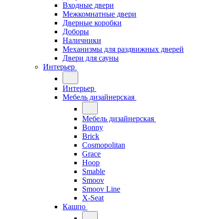
Входные двери
Межкомнатные двери
Дверные коробки
Доборы
Наличники
Механизмы для раздвижных дверей
Двери для сауны
Интерьер
Интерьер
Мебель дизайнерская
Мебель дизайнерская
Bonny
Brick
Cosmopolitan
Grace
Hoop
Smable
Smoov
Smoov Line
X-Seat
Кашпо