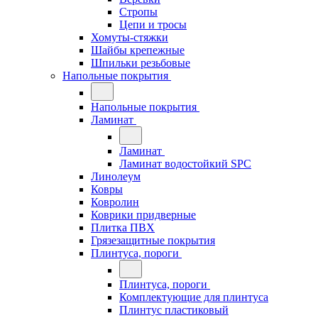
Стропы
Цепи и тросы
Хомуты-стяжки
Шайбы крепежные
Шпильки резьбовые
Напольные покрытия
Напольные покрытия
Ламинат
Ламинат
Ламинат водостойкий SPC
Линолеум
Ковры
Ковролин
Коврики придверные
Плитка ПВХ
Грязезащитные покрытия
Плинтуса, пороги
Плинтуса, пороги
Комплектующие для плинтуса
Плинтус пластиковый