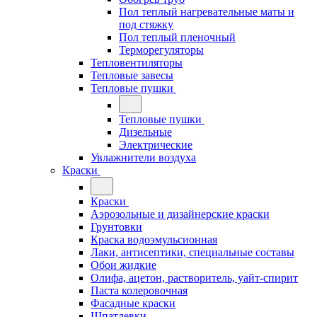
Пол теплый нагревательные маты и
под стяжку
Пол теплый пленочный
Терморегуляторы
Тепловентиляторы
Тепловые завесы
Тепловые пушки
Тепловые пушки
Дизельные
Электрические
Увлажнители воздуха
Краски
Краски
Аэрозольные и дизайнерские краски
Грунтовки
Краска водоэмульсионная
Лаки, антисептики, специальные составы
Обои жидкие
Олифа, ацетон, растворитель, уайт-спирит
Паста колеровочная
Фасадные краски
Шпатлевки