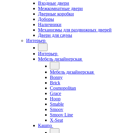
Входные двери
Межкомнатные двери
Дверные коробки
Доборы
Наличники
Механизмы для раздвижных дверей
Двери для сауны
Интерьер
Интерьер
Мебель дизайнерская
Мебель дизайнерская
Bonny
Brick
Cosmopolitan
Grace
Hoop
Smable
Smoov
Smoov Line
X-Seat
Кашпо