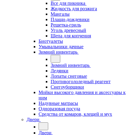
Все для пикника
Жидкость для розжига
Мангалы
Плащи-дождевики
Решетка-гриль
Уголь древесный
Щепа для копчения
Биотуалеты
Умывальники дачные
Зимний инвентарь
Зимний инвентарь
Ледянки
Лопаты снеговые
Противогололедный реагент
Снегоуборщики
Мойки высокого давления и аксессуары к
ним
Надувные матрасы
Одноразовая посуда
Средства от комаров, клещей и мух
Двери
Двери