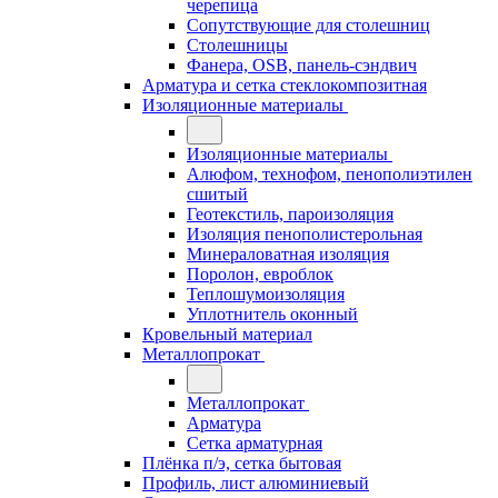
черепица
Сопутствующие для столешниц
Столешницы
Фанера, OSB, панель-сэндвич
Арматура и сетка стеклокомпозитная
Изоляционные материалы
Изоляционные материалы
Алюфом, технофом, пенополиэтилен
сшитый
Геотекстиль, пароизоляция
Изоляция пенополистерольная
Минераловатная изоляция
Поролон, евроблок
Теплошумоизоляция
Уплотнитель оконный
Кровельный материал
Металлопрокат
Металлопрокат
Арматура
Сетка арматурная
Плёнка п/э, сетка бытовая
Профиль, лист алюминиевый