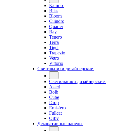
Кашпо
Bliss
Bloom
Cilindro
Quarter
Ray
Tenero
Terra
Tigel
Trapezio
Vetro
Vittorio
Светильники дизайнерские
Светильники дизайнерские
Asteri
Bolb
Cube
Drop
Emisfero
Fullcat
Orby
Декоративные панели