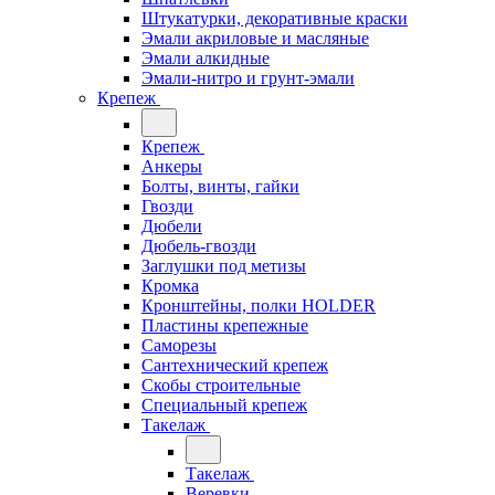
Штукатурки, декоративные краски
Эмали акриловые и масляные
Эмали алкидные
Эмали-нитро и грунт-эмали
Крепеж
Крепеж
Анкеры
Болты, винты, гайки
Гвозди
Дюбели
Дюбель-гвозди
Заглушки под метизы
Кромка
Кронштейны, полки НОLDER
Пластины крепежные
Саморезы
Сантехнический крепеж
Скобы строительные
Специальный крепеж
Такелаж
Такелаж
Веревки