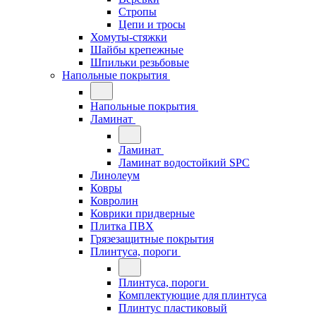
Стропы
Цепи и тросы
Хомуты-стяжки
Шайбы крепежные
Шпильки резьбовые
Напольные покрытия
Напольные покрытия
Ламинат
Ламинат
Ламинат водостойкий SPC
Линолеум
Ковры
Ковролин
Коврики придверные
Плитка ПВХ
Грязезащитные покрытия
Плинтуса, пороги
Плинтуса, пороги
Комплектующие для плинтуса
Плинтус пластиковый