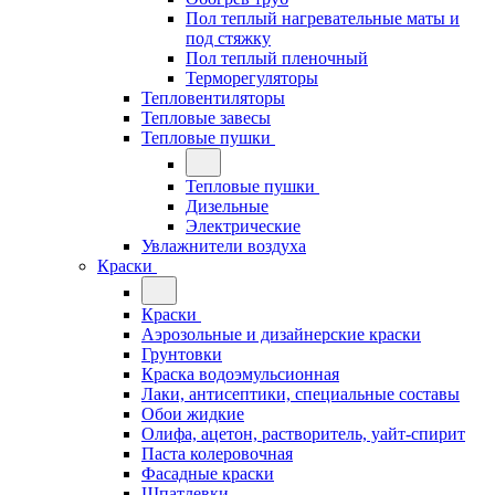
Пол теплый нагревательные маты и
под стяжку
Пол теплый пленочный
Терморегуляторы
Тепловентиляторы
Тепловые завесы
Тепловые пушки
Тепловые пушки
Дизельные
Электрические
Увлажнители воздуха
Краски
Краски
Аэрозольные и дизайнерские краски
Грунтовки
Краска водоэмульсионная
Лаки, антисептики, специальные составы
Обои жидкие
Олифа, ацетон, растворитель, уайт-спирит
Паста колеровочная
Фасадные краски
Шпатлевки