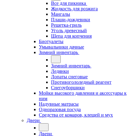
Все для пикника
Жидкость для розжига
Мангалы
Плащи-дождевики
Решетка-гриль
Уголь древесный
Щепа для копчения
Биотуалеты
Умывальники дачные
Зимний инвентарь
Зимний инвентарь
Ледянки
Лопаты снеговые
Противогололедный реагент
Снегоуборщики
Мойки высокого давления и аксессуары к
ним
Надувные матрасы
Одноразовая посуда
Средства от комаров, клещей и мух
Двери
Двери