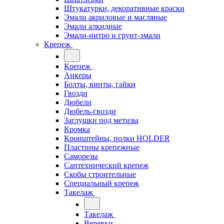
Штукатурки, декоративные краски
Эмали акриловые и масляные
Эмали алкидные
Эмали-нитро и грунт-эмали
Крепеж
Крепеж
Анкеры
Болты, винты, гайки
Гвозди
Дюбели
Дюбель-гвозди
Заглушки под метизы
Кромка
Кронштейны, полки НОLDER
Пластины крепежные
Саморезы
Сантехнический крепеж
Скобы строительные
Специальный крепеж
Такелаж
Такелаж
Веревки