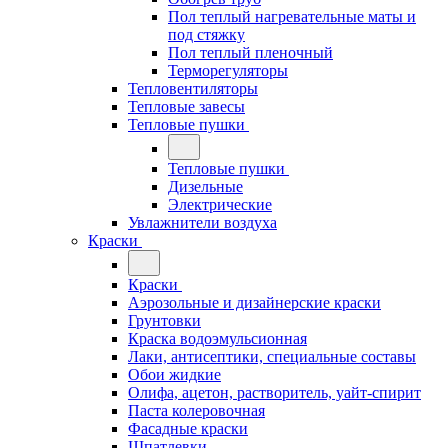
Пол теплый нагревательные маты и
под стяжку
Пол теплый пленочный
Терморегуляторы
Тепловентиляторы
Тепловые завесы
Тепловые пушки
Тепловые пушки
Дизельные
Электрические
Увлажнители воздуха
Краски
Краски
Аэрозольные и дизайнерские краски
Грунтовки
Краска водоэмульсионная
Лаки, антисептики, специальные составы
Обои жидкие
Олифа, ацетон, растворитель, уайт-спирит
Паста колеровочная
Фасадные краски
Шпатлевки