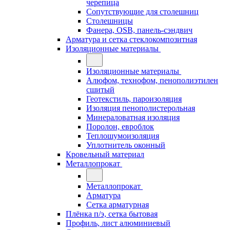
черепица
Сопутствующие для столешниц
Столешницы
Фанера, OSB, панель-сэндвич
Арматура и сетка стеклокомпозитная
Изоляционные материалы
Изоляционные материалы
Алюфом, технофом, пенополиэтилен
сшитый
Геотекстиль, пароизоляция
Изоляция пенополистерольная
Минераловатная изоляция
Поролон, евроблок
Теплошумоизоляция
Уплотнитель оконный
Кровельный материал
Металлопрокат
Металлопрокат
Арматура
Сетка арматурная
Плёнка п/э, сетка бытовая
Профиль, лист алюминиевый