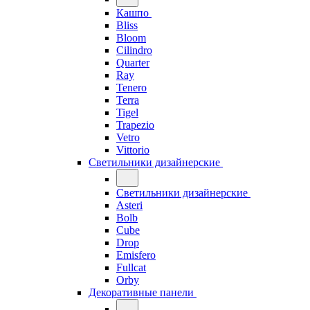
Кашпо
Bliss
Bloom
Cilindro
Quarter
Ray
Tenero
Terra
Tigel
Trapezio
Vetro
Vittorio
Светильники дизайнерские
Светильники дизайнерские
Asteri
Bolb
Cube
Drop
Emisfero
Fullcat
Orby
Декоративные панели