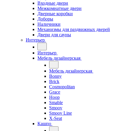
Входные двери
Межкомнатные двери
Дверные коробки
Доборы
Наличники
Механизмы для раздвижных дверей
Двери для сауны
Интерьер
Интерьер
Мебель дизайнерская
Мебель дизайнерская
Bonny
Brick
Cosmopolitan
Grace
Hoop
Smable
Smoov
Smoov Line
X-Seat
Кашпо