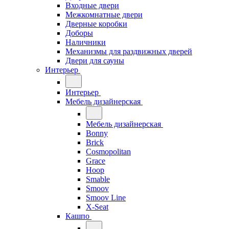
Входные двери
Межкомнатные двери
Дверные коробки
Доборы
Наличники
Механизмы для раздвижных дверей
Двери для сауны
Интерьер
Интерьер
Мебель дизайнерская
Мебель дизайнерская
Bonny
Brick
Cosmopolitan
Grace
Hoop
Smable
Smoov
Smoov Line
X-Seat
Кашпо