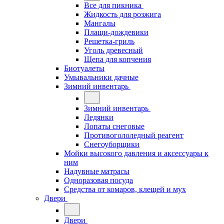
Все для пикника
Жидкость для розжига
Мангалы
Плащи-дождевики
Решетка-гриль
Уголь древесный
Щепа для копчения
Биотуалеты
Умывальники дачные
Зимний инвентарь
Зимний инвентарь
Ледянки
Лопаты снеговые
Противогололедный реагент
Снегоуборщики
Мойки высокого давления и аксессуары к
ним
Надувные матрасы
Одноразовая посуда
Средства от комаров, клещей и мух
Двери
Двери