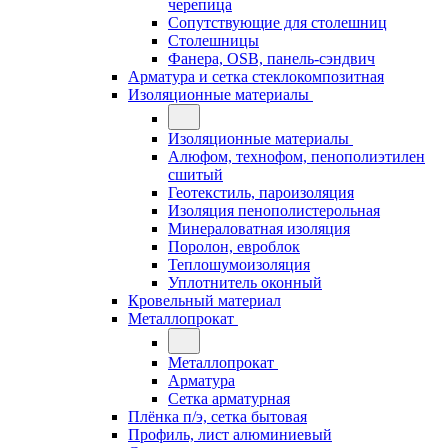
черепица
Сопутствующие для столешниц
Столешницы
Фанера, OSB, панель-сэндвич
Арматура и сетка стеклокомпозитная
Изоляционные материалы
Изоляционные материалы
Алюфом, технофом, пенополиэтилен
сшитый
Геотекстиль, пароизоляция
Изоляция пенополистерольная
Минераловатная изоляция
Поролон, евроблок
Теплошумоизоляция
Уплотнитель оконный
Кровельный материал
Металлопрокат
Металлопрокат
Арматура
Сетка арматурная
Плёнка п/э, сетка бытовая
Профиль, лист алюминиевый