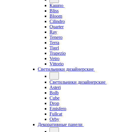
Кашпо
Bliss
Bloom
Cilindro
Quarter
Ray
Tenero
Terra
Tigel
Trapezio
Vetro
Vittorio
Светильники дизайнерские
Светильники дизайнерские
Asteri
Bolb
Cube
Drop
Emisfero
Fullcat
Orby
Декоративные панели