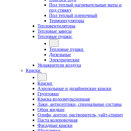
Пол теплый нагревательные маты и
под стяжку
Пол теплый пленочный
Терморегуляторы
Тепловентиляторы
Тепловые завесы
Тепловые пушки
Тепловые пушки
Дизельные
Электрические
Увлажнители воздуха
Краски
Краски
Аэрозольные и дизайнерские краски
Грунтовки
Краска водоэмульсионная
Лаки, антисептики, специальные составы
Обои жидкие
Олифа, ацетон, растворитель, уайт-спирит
Паста колеровочная
Фасадные краски
Шпатлевки