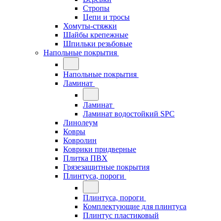
Стропы
Цепи и тросы
Хомуты-стяжки
Шайбы крепежные
Шпильки резьбовые
Напольные покрытия
Напольные покрытия
Ламинат
Ламинат
Ламинат водостойкий SPC
Линолеум
Ковры
Ковролин
Коврики придверные
Плитка ПВХ
Грязезащитные покрытия
Плинтуса, пороги
Плинтуса, пороги
Комплектующие для плинтуса
Плинтус пластиковый