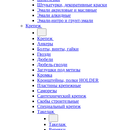
Штукатурки, декоративные краски
Эмали акриловые и масляные
Эмали алкидные
Эмали-нитро и грунт-эмали
Крепеж
Крепеж
Анкеры
Болты, винты, гайки
Гвозди
Дюбели
Дюбель-гвозди
Заглушки под метизы
Кромка
Кронштейны, полки НОLDER
Пластины крепежные
Саморезы
Сантехнический крепеж
Скобы строительные
Специальный крепеж
Такелаж
Такелаж
Веревки