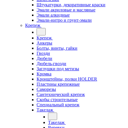
Штукатурки, декоративные краски
Эмали акриловые и масляные
Эмали алкидные
Эмали-нитро и грунт-эмали
Крепеж
Крепеж
Анкеры
Болты, винты, гайки
Гвозди
Дюбели
Дюбель-гвозди
Заглушки под метизы
Кромка
Кронштейны, полки НОLDER
Пластины крепежные
Саморезы
Сантехнический крепеж
Скобы строительные
Специальный крепеж
Такелаж
Такелаж
Веревки