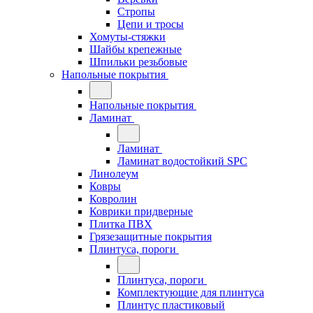
Стропы
Цепи и тросы
Хомуты-стяжки
Шайбы крепежные
Шпильки резьбовые
Напольные покрытия
Напольные покрытия
Ламинат
Ламинат
Ламинат водостойкий SPC
Линолеум
Ковры
Ковролин
Коврики придверные
Плитка ПВХ
Грязезащитные покрытия
Плинтуса, пороги
Плинтуса, пороги
Комплектующие для плинтуса
Плинтус пластиковый