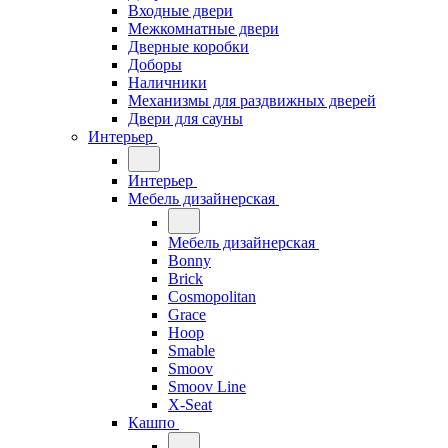
Входные двери
Межкомнатные двери
Дверные коробки
Доборы
Наличники
Механизмы для раздвижных дверей
Двери для сауны
Интерьер
Интерьер
Мебель дизайнерская
Мебель дизайнерская
Bonny
Brick
Cosmopolitan
Grace
Hoop
Smable
Smoov
Smoov Line
X-Seat
Кашпо