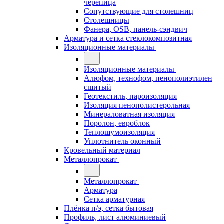
черепица
Сопутствующие для столешниц
Столешницы
Фанера, OSB, панель-сэндвич
Арматура и сетка стеклокомпозитная
Изоляционные материалы
Изоляционные материалы
Алюфом, технофом, пенополиэтилен
сшитый
Геотекстиль, пароизоляция
Изоляция пенополистерольная
Минераловатная изоляция
Поролон, евроблок
Теплошумоизоляция
Уплотнитель оконный
Кровельный материал
Металлопрокат
Металлопрокат
Арматура
Сетка арматурная
Плёнка п/э, сетка бытовая
Профиль, лист алюминиевый