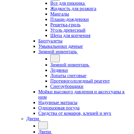
Все для пикника
Жидкость для розжига
Мангалы
Плащи-дождевики
Решетка-гриль
Уголь древесный
Щепа для копчения
Биотуалеты
Умывальники дачные
Зимний инвентарь
Зимний инвентарь
Ледянки
Лопаты снеговые
Противогололедный реагент
Снегоуборщики
Мойки высокого давления и аксессуары к
ним
Надувные матрасы
Одноразовая посуда
Средства от комаров, клещей и мух
Двери
Двери