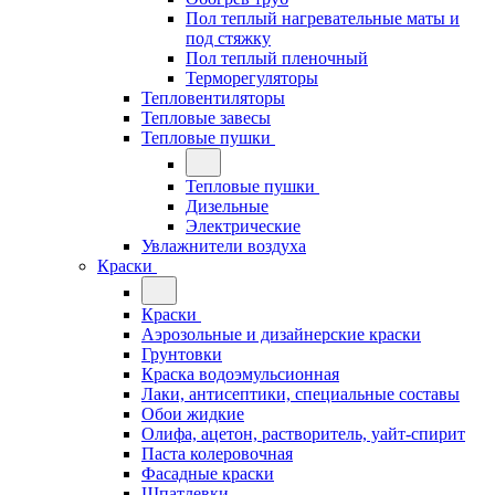
Пол теплый нагревательные маты и
под стяжку
Пол теплый пленочный
Терморегуляторы
Тепловентиляторы
Тепловые завесы
Тепловые пушки
Тепловые пушки
Дизельные
Электрические
Увлажнители воздуха
Краски
Краски
Аэрозольные и дизайнерские краски
Грунтовки
Краска водоэмульсионная
Лаки, антисептики, специальные составы
Обои жидкие
Олифа, ацетон, растворитель, уайт-спирит
Паста колеровочная
Фасадные краски
Шпатлевки