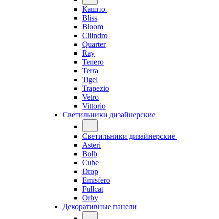
Кашпо
Bliss
Bloom
Cilindro
Quarter
Ray
Tenero
Terra
Tigel
Trapezio
Vetro
Vittorio
Светильники дизайнерские
Светильники дизайнерские
Asteri
Bolb
Cube
Drop
Emisfero
Fullcat
Orby
Декоративные панели