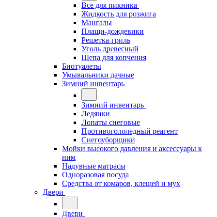
Все для пикника
Жидкость для розжига
Мангалы
Плащи-дождевики
Решетка-гриль
Уголь древесный
Щепа для копчения
Биотуалеты
Умывальники дачные
Зимний инвентарь
Зимний инвентарь
Ледянки
Лопаты снеговые
Противогололедный реагент
Снегоуборщики
Мойки высокого давления и аксессуары к
ним
Надувные матрасы
Одноразовая посуда
Средства от комаров, клещей и мух
Двери
Двери