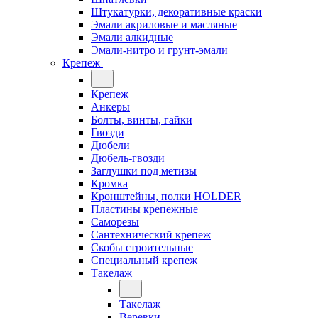
Штукатурки, декоративные краски
Эмали акриловые и масляные
Эмали алкидные
Эмали-нитро и грунт-эмали
Крепеж
Крепеж
Анкеры
Болты, винты, гайки
Гвозди
Дюбели
Дюбель-гвозди
Заглушки под метизы
Кромка
Кронштейны, полки НОLDER
Пластины крепежные
Саморезы
Сантехнический крепеж
Скобы строительные
Специальный крепеж
Такелаж
Такелаж
Веревки