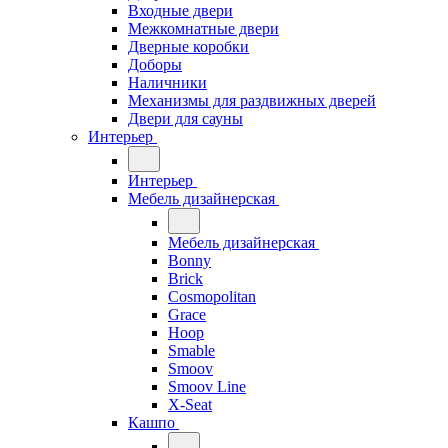
Входные двери
Межкомнатные двери
Дверные коробки
Доборы
Наличники
Механизмы для раздвижных дверей
Двери для сауны
Интерьер
Интерьер
Мебель дизайнерская
Мебель дизайнерская
Bonny
Brick
Cosmopolitan
Grace
Hoop
Smable
Smoov
Smoov Line
X-Seat
Кашпо