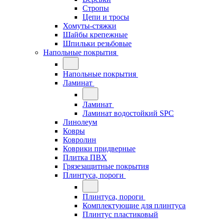
Стропы
Цепи и тросы
Хомуты-стяжки
Шайбы крепежные
Шпильки резьбовые
Напольные покрытия
Напольные покрытия
Ламинат
Ламинат
Ламинат водостойкий SPC
Линолеум
Ковры
Ковролин
Коврики придверные
Плитка ПВХ
Грязезащитные покрытия
Плинтуса, пороги
Плинтуса, пороги
Комплектующие для плинтуса
Плинтус пластиковый