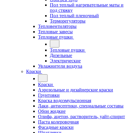
Пол теплый нагревательные маты и
под стяжку
Пол теплый пленочный
Терморегуляторы
Тепловентиляторы
Тепловые завесы
Тепловые пушки
Тепловые пушки
Дизельные
Электрические
Увлажнители воздуха
Краски
Краски
Аэрозольные и дизайнерские краски
Грунтовки
Краска водоэмульсионная
Лаки, антисептики, специальные составы
Обои жидкие
Олифа, ацетон, растворитель, уайт-спирит
Паста колеровочная
Фасадные краски
Шпатлевки