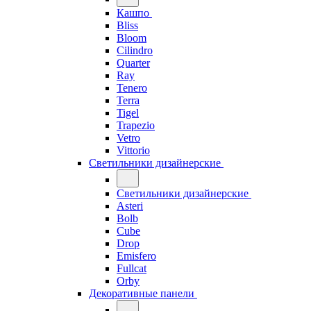
Кашпо
Bliss
Bloom
Cilindro
Quarter
Ray
Tenero
Terra
Tigel
Trapezio
Vetro
Vittorio
Светильники дизайнерские
Светильники дизайнерские
Asteri
Bolb
Cube
Drop
Emisfero
Fullcat
Orby
Декоративные панели