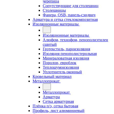
черепица
Сопутствующие для столешниц
Столешницы
Фанера, OSB, панель-сэндвич
Арматура и сетка стеклокомпозитная
Изоляционные материалы
Изоляционные материалы
Алюфом, технофом, пенополиэтилен
сшитый
Геотекстиль, пароизоляция
Изоляция пенополистерольная
Минераловатная изоляция
Поролон, евроблок
Теплошумоизоляция
Уплотнитель оконный
Кровельный материал
Металлопрокат
Металлопрокат
Арматура
Сетка арматурная
Плёнка п/э, сетка бытовая
Профиль, лист алюминиевый