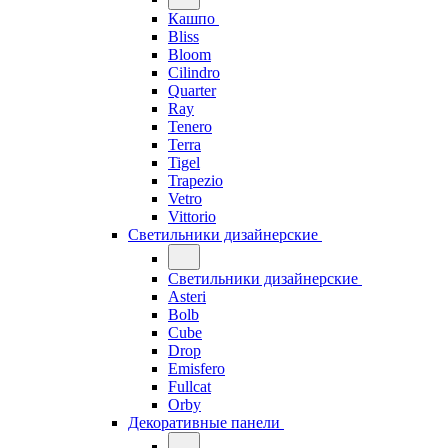
Кашпо
Bliss
Bloom
Cilindro
Quarter
Ray
Tenero
Terra
Tigel
Trapezio
Vetro
Vittorio
Светильники дизайнерские
Светильники дизайнерские
Asteri
Bolb
Cube
Drop
Emisfero
Fullcat
Orby
Декоративные панели