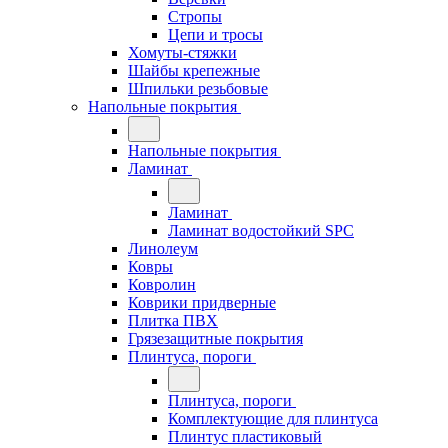
Стропы
Цепи и тросы
Хомуты-стяжки
Шайбы крепежные
Шпильки резьбовые
Напольные покрытия
Напольные покрытия
Ламинат
Ламинат
Ламинат водостойкий SPC
Линолеум
Ковры
Ковролин
Коврики придверные
Плитка ПВХ
Грязезащитные покрытия
Плинтуса, пороги
Плинтуса, пороги
Комплектующие для плинтуса
Плинтус пластиковый