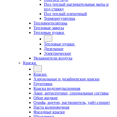
Пол теплый нагревательные маты и
под стяжку
Пол теплый пленочный
Терморегуляторы
Тепловентиляторы
Тепловые завесы
Тепловые пушки
Тепловые пушки
Дизельные
Электрические
Увлажнители воздуха
Краски
Краски
Аэрозольные и дизайнерские краски
Грунтовки
Краска водоэмульсионная
Лаки, антисептики, специальные составы
Обои жидкие
Олифа, ацетон, растворитель, уайт-спирит
Паста колеровочная
Фасадные краски
Шпатлевки