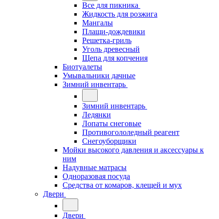
Все для пикника
Жидкость для розжига
Мангалы
Плащи-дождевики
Решетка-гриль
Уголь древесный
Щепа для копчения
Биотуалеты
Умывальники дачные
Зимний инвентарь
Зимний инвентарь
Ледянки
Лопаты снеговые
Противогололедный реагент
Снегоуборщики
Мойки высокого давления и аксессуары к
ним
Надувные матрасы
Одноразовая посуда
Средства от комаров, клещей и мух
Двери
Двери