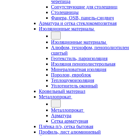
черепица
Сопутствующие для столешниц
Столешницы
Фанера, OSB, панель-сэндвич
Арматура и сетка стеклокомпозитная
Изоляционные материалы
Изоляционные материалы
Алюфом, технофом, пенополиэтилен
сшитый
Геотекстиль, пароизоляция
Изоляция пенополистерольная
Минераловатная изоляция
Поролон, евроблок
Теплошумоизоляция
Уплотнитель оконный
Кровельный материал
Металлопрокат
Металлопрокат
Арматура
Сетка арматурная
Плёнка п/э, сетка бытовая
Профиль, лист алюминиевый