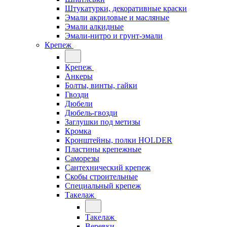
Штукатурки, декоративные краски
Эмали акриловые и масляные
Эмали алкидные
Эмали-нитро и грунт-эмали
Крепеж
Крепеж
Анкеры
Болты, винты, гайки
Гвозди
Дюбели
Дюбель-гвозди
Заглушки под метизы
Кромка
Кронштейны, полки НОLDER
Пластины крепежные
Саморезы
Сантехнический крепеж
Скобы строительные
Специальный крепеж
Такелаж
Такелаж
Веревки