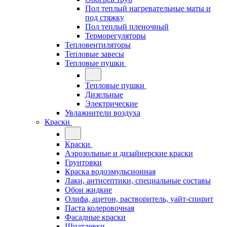
Пол теплый нагревательные маты и
под стяжку
Пол теплый пленочный
Терморегуляторы
Тепловентиляторы
Тепловые завесы
Тепловые пушки
Тепловые пушки
Дизельные
Электрические
Увлажнители воздуха
Краски
Краски
Аэрозольные и дизайнерские краски
Грунтовки
Краска водоэмульсионная
Лаки, антисептики, специальные составы
Обои жидкие
Олифа, ацетон, растворитель, уайт-спирит
Паста колеровочная
Фасадные краски
Шпатлевки