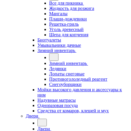
Все для пикника
Жидкость для розжига
Мангалы
Плащи-дождевики
Решетка-гриль
Уголь древесный
Щепа для копчения
Биотуалеты
Умывальники дачные
Зимний инвентарь
Зимний инвентарь
Ледянки
Лопаты снеговые
Противогололедный реагент
Снегоуборщики
Мойки высокого давления и аксессуары к
ним
Надувные матрасы
Одноразовая посуда
Средства от комаров, клещей и мух
Двери
Двери