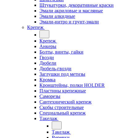
Штукатурки, декоративные краски
Эмали акриловые и масляные
Эмали алкидные
Эмали-нитро и грунт-эмали
Крепеж
Крепеж
Анкеры
Болты, винты, гайки
Гвозди
Дюбели
Дюбель-гвозди
Заглушки под метизы
Кромка
Кронштейны, полки НОLDER
Пластины крепежные
Саморезы
Сантехнический крепеж
Скобы строительные
Специальный крепеж
Такелаж
Такелаж
Веревки