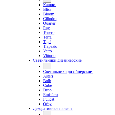
Кашпо
Bliss
Bloom
Cilindro
Quarter
Ray
Tenero
Terra
Tigel
Trapezio
Vetro
Vittorio
Светильники дизайнерские
Светильники дизайнерские
Asteri
Bolb
Cube
Drop
Emisfero
Fullcat
Orby
Декоративные панели