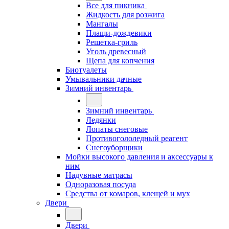
Все для пикника
Жидкость для розжига
Мангалы
Плащи-дождевики
Решетка-гриль
Уголь древесный
Щепа для копчения
Биотуалеты
Умывальники дачные
Зимний инвентарь
Зимний инвентарь
Ледянки
Лопаты снеговые
Противогололедный реагент
Снегоуборщики
Мойки высокого давления и аксессуары к
ним
Надувные матрасы
Одноразовая посуда
Средства от комаров, клещей и мух
Двери
Двери