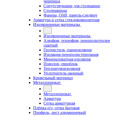
черепица
Сопутствующие для столешниц
Столешницы
Фанера, OSB, панель-сэндвич
Арматура и сетка стеклокомпозитная
Изоляционные материалы
Изоляционные материалы
Алюфом, технофом, пенополиэтилен
сшитый
Геотекстиль, пароизоляция
Изоляция пенополистерольная
Минераловатная изоляция
Поролон, евроблок
Теплошумоизоляция
Уплотнитель оконный
Кровельный материал
Металлопрокат
Металлопрокат
Арматура
Сетка арматурная
Плёнка п/э, сетка бытовая
Профиль, лист алюминиевый