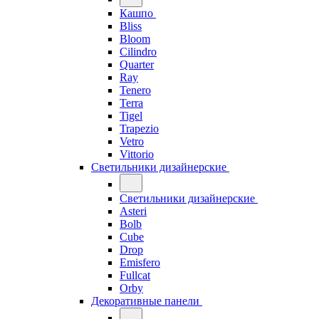
Кашпо
Bliss
Bloom
Cilindro
Quarter
Ray
Tenero
Terra
Tigel
Trapezio
Vetro
Vittorio
Светильники дизайнерские
Светильники дизайнерские
Asteri
Bolb
Cube
Drop
Emisfero
Fullcat
Orby
Декоративные панели