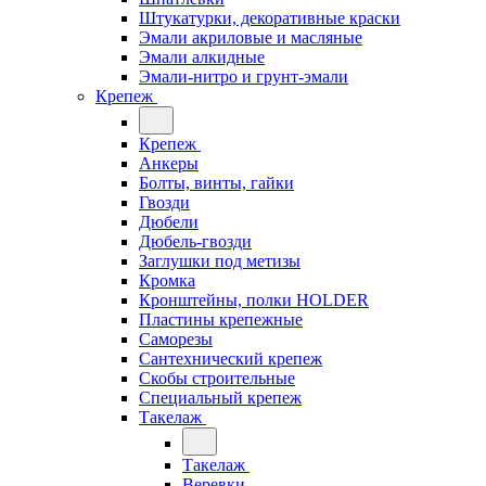
Штукатурки, декоративные краски
Эмали акриловые и масляные
Эмали алкидные
Эмали-нитро и грунт-эмали
Крепеж
Крепеж
Анкеры
Болты, винты, гайки
Гвозди
Дюбели
Дюбель-гвозди
Заглушки под метизы
Кромка
Кронштейны, полки НОLDER
Пластины крепежные
Саморезы
Сантехнический крепеж
Скобы строительные
Специальный крепеж
Такелаж
Такелаж
Веревки