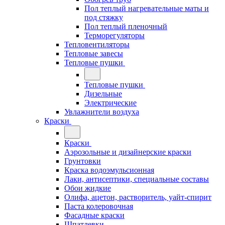
Пол теплый нагревательные маты и
под стяжку
Пол теплый пленочный
Терморегуляторы
Тепловентиляторы
Тепловые завесы
Тепловые пушки
Тепловые пушки
Дизельные
Электрические
Увлажнители воздуха
Краски
Краски
Аэрозольные и дизайнерские краски
Грунтовки
Краска водоэмульсионная
Лаки, антисептики, специальные составы
Обои жидкие
Олифа, ацетон, растворитель, уайт-спирит
Паста колеровочная
Фасадные краски
Шпатлевки