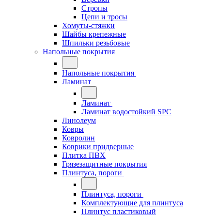
Стропы
Цепи и тросы
Хомуты-стяжки
Шайбы крепежные
Шпильки резьбовые
Напольные покрытия
Напольные покрытия
Ламинат
Ламинат
Ламинат водостойкий SPC
Линолеум
Ковры
Ковролин
Коврики придверные
Плитка ПВХ
Грязезащитные покрытия
Плинтуса, пороги
Плинтуса, пороги
Комплектующие для плинтуса
Плинтус пластиковый