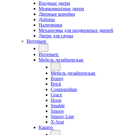
Входные двери
Межкомнатные двери
Дверные коробки
Доборы
Наличники
Механизмы для раздвижных дверей
Двери для сауны
Интерьер
Интерьер
Мебель дизайнерская
Мебель дизайнерская
Bonny
Brick
Cosmopolitan
Grace
Hoop
Smable
Smoov
Smoov Line
X-Seat
Кашпо