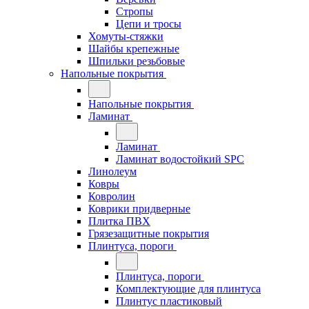
Стропы
Цепи и тросы
Хомуты-стяжки
Шайбы крепежные
Шпильки резьбовые
Напольные покрытия
Напольные покрытия
Ламинат
Ламинат
Ламинат водостойкий SPC
Линолеум
Ковры
Ковролин
Коврики придверные
Плитка ПВХ
Грязезащитные покрытия
Плинтуса, пороги
Плинтуса, пороги
Комплектующие для плинтуса
Плинтус пластиковый