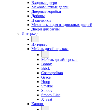
Входные двери
Межкомнатные двери
Дверные коробки
Доборы
Наличники
Механизмы для раздвижных дверей
Двери для сауны
Интерьер
Интерьер
Мебель дизайнерская
Мебель дизайнерская
Bonny
Brick
Cosmopolitan
Grace
Hoop
Smable
Smoov
Smoov Line
X-Seat
Кашпо