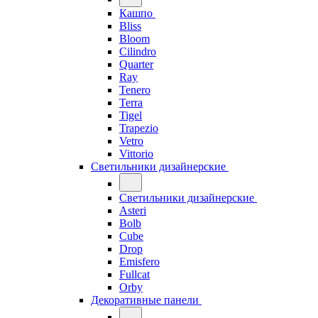
Кашпо
Bliss
Bloom
Cilindro
Quarter
Ray
Tenero
Terra
Tigel
Trapezio
Vetro
Vittorio
Светильники дизайнерские
Светильники дизайнерские
Asteri
Bolb
Cube
Drop
Emisfero
Fullcat
Orby
Декоративные панели