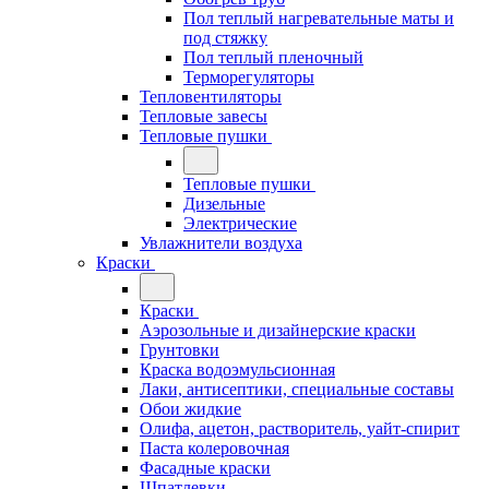
Пол теплый нагревательные маты и
под стяжку
Пол теплый пленочный
Терморегуляторы
Тепловентиляторы
Тепловые завесы
Тепловые пушки
Тепловые пушки
Дизельные
Электрические
Увлажнители воздуха
Краски
Краски
Аэрозольные и дизайнерские краски
Грунтовки
Краска водоэмульсионная
Лаки, антисептики, специальные составы
Обои жидкие
Олифа, ацетон, растворитель, уайт-спирит
Паста колеровочная
Фасадные краски
Шпатлевки