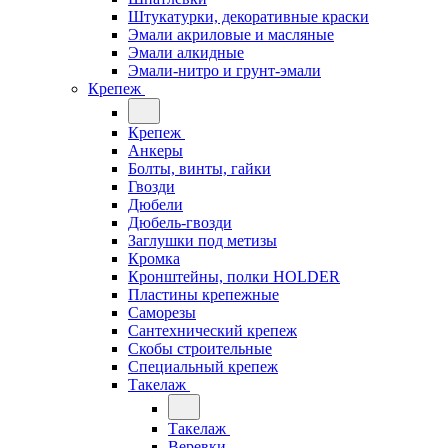
Штукатурки, декоративные краски
Эмали акриловые и масляные
Эмали алкидные
Эмали-нитро и грунт-эмали
Крепеж
Крепеж
Анкеры
Болты, винты, гайки
Гвозди
Дюбели
Дюбель-гвозди
Заглушки под метизы
Кромка
Кронштейны, полки НОLDER
Пластины крепежные
Саморезы
Сантехнический крепеж
Скобы строительные
Специальный крепеж
Такелаж
Такелаж
Веревки