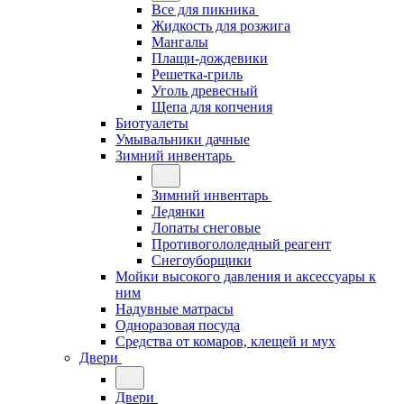
Все для пикника
Жидкость для розжига
Мангалы
Плащи-дождевики
Решетка-гриль
Уголь древесный
Щепа для копчения
Биотуалеты
Умывальники дачные
Зимний инвентарь
Зимний инвентарь
Ледянки
Лопаты снеговые
Противогололедный реагент
Снегоуборщики
Мойки высокого давления и аксессуары к
ним
Надувные матрасы
Одноразовая посуда
Средства от комаров, клещей и мух
Двери
Двери