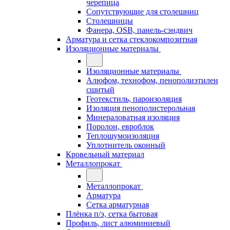
черепица
Сопутствующие для столешниц
Столешницы
Фанера, OSB, панель-сэндвич
Арматура и сетка стеклокомпозитная
Изоляционные материалы
Изоляционные материалы
Алюфом, технофом, пенополиэтилен
сшитый
Геотекстиль, пароизоляция
Изоляция пенополистерольная
Минераловатная изоляция
Поролон, евроблок
Теплошумоизоляция
Уплотнитель оконный
Кровельный материал
Металлопрокат
Металлопрокат
Арматура
Сетка арматурная
Плёнка п/э, сетка бытовая
Профиль, лист алюминиевый