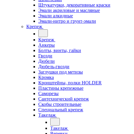
Штукатурки, декоративные краски
Эмали акриловые и масляные
Эмали алкидные
Эмали-нитро и грунт-эмали
Крепеж
Крепеж
Анкеры
Болты, винты, гайки
Гвозди
Дюбели
Дюбель-гвозди
Заглушки под метизы
Кромка
Кронштейны, полки НОLDER
Пластины крепежные
Саморезы
Сантехнический крепеж
Скобы строительные
Специальный крепеж
Такелаж
Такелаж
Веревки