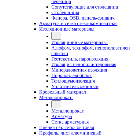
черепица
Сопутствующие для столешниц
Столешницы
Фанера, OSB, панель-сэндвич
Арматура и сетка стеклокомпозитная
Изоляционные материалы
Изоляционные материалы
Алюфом, технофом, пенополиэтилен
сшитый
Геотекстиль, пароизоляция
Изоляция пенополистерольная
Минераловатная изоляция
Поролон, евроблок
Теплошумоизоляция
Уплотнитель оконный
Кровельный материал
Металлопрокат
Металлопрокат
Арматура
Сетка арматурная
Плёнка п/э, сетка бытовая
Профиль, лист алюминиевый