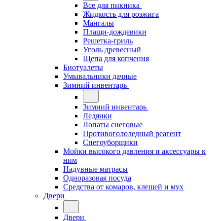
Все для пикника
Жидкость для розжига
Мангалы
Плащи-дождевики
Решетка-гриль
Уголь древесный
Щепа для копчения
Биотуалеты
Умывальники дачные
Зимний инвентарь
Зимний инвентарь
Ледянки
Лопаты снеговые
Противогололедный реагент
Снегоуборщики
Мойки высокого давления и аксессуары к
ним
Надувные матрасы
Одноразовая посуда
Средства от комаров, клещей и мух
Двери
Двери