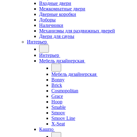
Входные двери
Межкомнатные двери
Дверные коробки
Доборы
Наличники
Механизмы для раздвижных дверей
Двери для сауны
Интерьер
Интерьер
Мебель дизайнерская
Мебель дизайнерская
Bonny
Brick
Cosmopolitan
Grace
Hoop
Smable
Smoov
Smoov Line
X-Seat
Кашпо