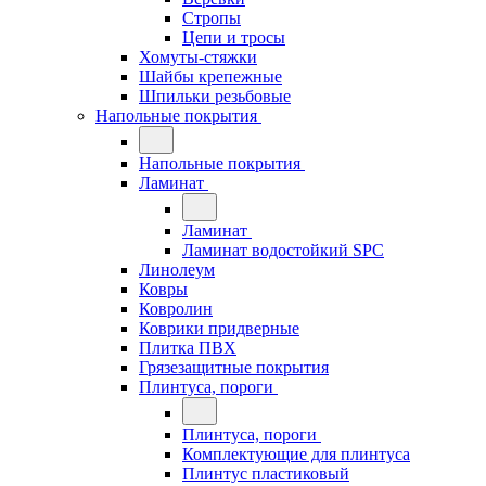
Стропы
Цепи и тросы
Хомуты-стяжки
Шайбы крепежные
Шпильки резьбовые
Напольные покрытия
Напольные покрытия
Ламинат
Ламинат
Ламинат водостойкий SPC
Линолеум
Ковры
Ковролин
Коврики придверные
Плитка ПВХ
Грязезащитные покрытия
Плинтуса, пороги
Плинтуса, пороги
Комплектующие для плинтуса
Плинтус пластиковый