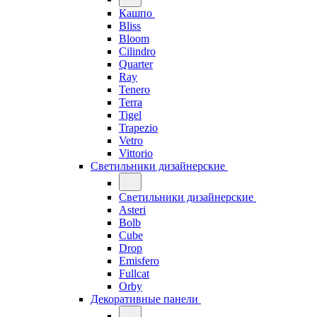
Кашпо
Bliss
Bloom
Cilindro
Quarter
Ray
Tenero
Terra
Tigel
Trapezio
Vetro
Vittorio
Светильники дизайнерские
Светильники дизайнерские
Asteri
Bolb
Cube
Drop
Emisfero
Fullcat
Orby
Декоративные панели