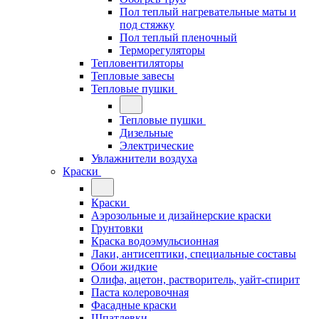
Пол теплый нагревательные маты и
под стяжку
Пол теплый пленочный
Терморегуляторы
Тепловентиляторы
Тепловые завесы
Тепловые пушки
Тепловые пушки
Дизельные
Электрические
Увлажнители воздуха
Краски
Краски
Аэрозольные и дизайнерские краски
Грунтовки
Краска водоэмульсионная
Лаки, антисептики, специальные составы
Обои жидкие
Олифа, ацетон, растворитель, уайт-спирит
Паста колеровочная
Фасадные краски
Шпатлевки