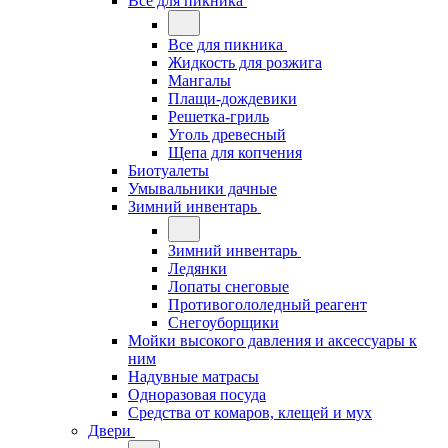
Все для пикника
Все для пикника
Жидкость для розжига
Мангалы
Плащи-дождевики
Решетка-гриль
Уголь древесный
Щепа для копчения
Биотуалеты
Умывальники дачные
Зимний инвентарь
Зимний инвентарь
Ледянки
Лопаты снеговые
Противогололедный реагент
Снегоуборщики
Мойки высокого давления и аксессуары к
ним
Надувные матрасы
Одноразовая посуда
Средства от комаров, клещей и мух
Двери