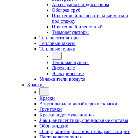
Аксессуары с подогреовом
Обогрев труб
Пол теплый нагревательные маты и
под стяжку
Пол теплый пленочный
Терморегуляторы
Тепловентиляторы
Тепловые завесы
Тепловые пушки
Тепловые пушки
Дизельные
Электрические
Увлажнители воздуха
Краски
Краски
Аэрозольные и дизайнерские краски
Грунтовки
Краска водоэмульсионная
Лаки, антисептики, специальные составы
Обои жидкие
Олифа, ацетон, растворитель, уайт-спирит
Паста колеровочная