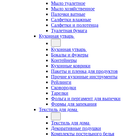
Мыло туалетное
Мыло хозяйственное
Палочки ватные
Салфетки влажные
Салфетки и полотенца
Туалетная бумага
Кухонная утварь
Кухонная утварь
Бокалы и фужеры
Контейнеры
Кухонные коврики
Пакеты и пленка для продуктов
Прочие кухонные инструменты
Рейлинги
Сковородки
Тарелки
Фольга и пергамент для выпечки
Формы для запекания
Текстиль для дома
Текстиль для дома
Декоративные подушки
Комплекты постельного белья