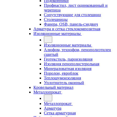
Подоконники
Профнастил, лист оцинкованный и
черепица
Сопутствующие для столешниц
Столешницы
Фанера, OSB, панель-сэндвич
Арматура и сетка стеклокомпозитная
Изоляционные материалы
Изоляционные материалы
Алюфом, технофом, пенополиэтилен
сшитый
Геотекстиль, пароизоляция
Изоляция пенополистерольная
Минераловатная изоляция
Поролон, евроблок
Теплошумоизоляция
Уплотнитель оконный
Кровельный материал
Металлопрокат
Металлопрокат
Арматура
Сетка арматурная