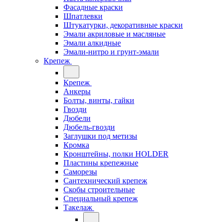
Фасадные краски
Шпатлевки
Штукатурки, декоративные краски
Эмали акриловые и масляные
Эмали алкидные
Эмали-нитро и грунт-эмали
Крепеж
Крепеж
Анкеры
Болты, винты, гайки
Гвозди
Дюбели
Дюбель-гвозди
Заглушки под метизы
Кромка
Кронштейны, полки НОLDER
Пластины крепежные
Саморезы
Сантехнический крепеж
Скобы строительные
Специальный крепеж
Такелаж