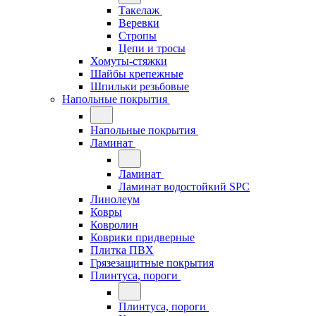
Такелаж
Веревки
Стропы
Цепи и тросы
Хомуты-стяжки
Шайбы крепежные
Шпильки резьбовые
Напольные покрытия
Напольные покрытия
Ламинат
Ламинат
Ламинат водостойкий SPC
Линолеум
Ковры
Ковролин
Коврики придверные
Плитка ПВХ
Грязезащитные покрытия
Плинтуса, пороги
Плинтуса, пороги