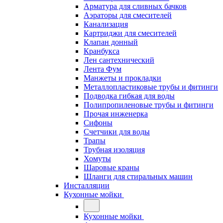
Арматура для сливных бачков
Аэраторы для смесителей
Канализация
Картриджи для смесителей
Клапан донный
Кранбукса
Лен сантехнический
Лента Фум
Манжеты и прокладки
Металлопластиковые трубы и фитинги
Подводка гибкая для воды
Полипропиленовые трубы и фитинги
Прочая инженерка
Сифоны
Счетчики для воды
Трапы
Трубная изоляция
Хомуты
Шаровые краны
Шланги для стиральных машин
Инсталляции
Кухонные мойки
Кухонные мойки