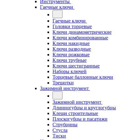
Инструменты
Гаечные ключи
Гаечные ключи
Головки торцевые
Ключи динамометрические
Ключи комбинированные
Ключи накидные
Ключи разводные
Ключи рожковые
Ключи трубные
Ключи шестигранные
Наборы ключей
Торцевые баллонные ключи
Трещотки
Зажимной инструмент
Зажимной инструмент
Длинногубцы и круглогубцы
Клещи строительные
Плоскогубцы и пасатижи
Струбцины
Стусла
Тиски