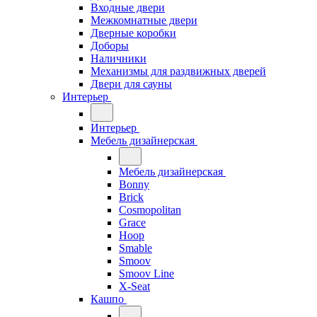
Входные двери
Межкомнатные двери
Дверные коробки
Доборы
Наличники
Механизмы для раздвижных дверей
Двери для сауны
Интерьер
Интерьер
Мебель дизайнерская
Мебель дизайнерская
Bonny
Brick
Cosmopolitan
Grace
Hoop
Smable
Smoov
Smoov Line
X-Seat
Кашпо