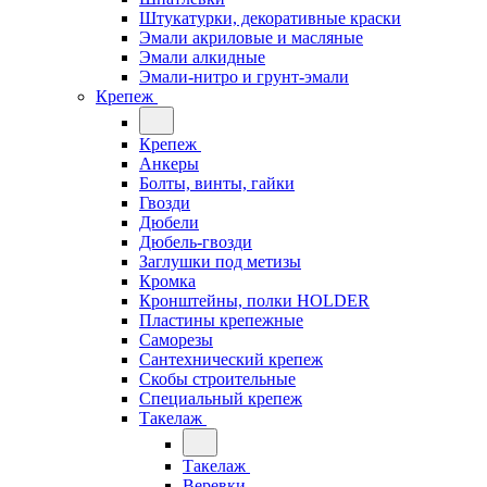
Штукатурки, декоративные краски
Эмали акриловые и масляные
Эмали алкидные
Эмали-нитро и грунт-эмали
Крепеж
Крепеж
Анкеры
Болты, винты, гайки
Гвозди
Дюбели
Дюбель-гвозди
Заглушки под метизы
Кромка
Кронштейны, полки НОLDER
Пластины крепежные
Саморезы
Сантехнический крепеж
Скобы строительные
Специальный крепеж
Такелаж
Такелаж
Веревки