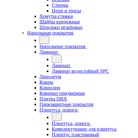
Стропы
Цепи и тросы
Хомуты-стяжки
Шайбы крепежные
Шпильки резьбовые
Напольные покрытия
Напольные покрытия
Ламинат
Ламинат
Ламинат водостойкий SPC
Линолеум
Ковры
Ковролин
Коврики придверные
Плитка ПВХ
Грязезащитные покрытия
Плинтуса, пороги
Плинтуса, пороги
Комплектующие для плинтуса
Плинтус пластиковый