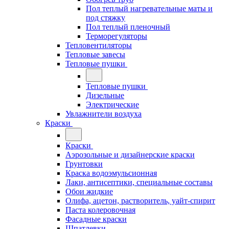
Пол теплый нагревательные маты и
под стяжку
Пол теплый пленочный
Терморегуляторы
Тепловентиляторы
Тепловые завесы
Тепловые пушки
Тепловые пушки
Дизельные
Электрические
Увлажнители воздуха
Краски
Краски
Аэрозольные и дизайнерские краски
Грунтовки
Краска водоэмульсионная
Лаки, антисептики, специальные составы
Обои жидкие
Олифа, ацетон, растворитель, уайт-спирит
Паста колеровочная
Фасадные краски
Шпатлевки