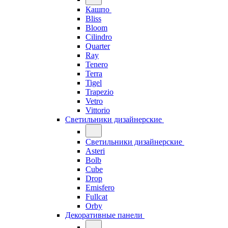
Кашпо
Bliss
Bloom
Cilindro
Quarter
Ray
Tenero
Terra
Tigel
Trapezio
Vetro
Vittorio
Светильники дизайнерские
Светильники дизайнерские
Asteri
Bolb
Cube
Drop
Emisfero
Fullcat
Orby
Декоративные панели