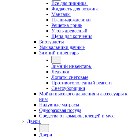
Все для пикника
Жидкость для розжига
Мангалы
Плащи-дождевики
Решетка-гриль
Уголь древесный
Щепа для копчения
Биотуалеты
Умывальники дачные
Зимний инвентарь
Зимний инвентарь
Ледянки
Лопаты снеговые
Противогололедный реагент
Снегоуборщики
Мойки высокого давления и аксессуары к
ним
Надувные матрасы
Одноразовая посуда
Средства от комаров, клещей и мух
Двери
Двери