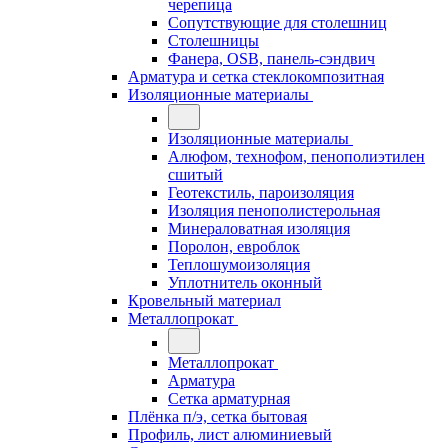
черепица
Сопутствующие для столешниц
Столешницы
Фанера, OSB, панель-сэндвич
Арматура и сетка стеклокомпозитная
Изоляционные материалы
Изоляционные материалы
Алюфом, технофом, пенополиэтилен
сшитый
Геотекстиль, пароизоляция
Изоляция пенополистерольная
Минераловатная изоляция
Поролон, евроблок
Теплошумоизоляция
Уплотнитель оконный
Кровельный материал
Металлопрокат
Металлопрокат
Арматура
Сетка арматурная
Плёнка п/э, сетка бытовая
Профиль, лист алюминиевый