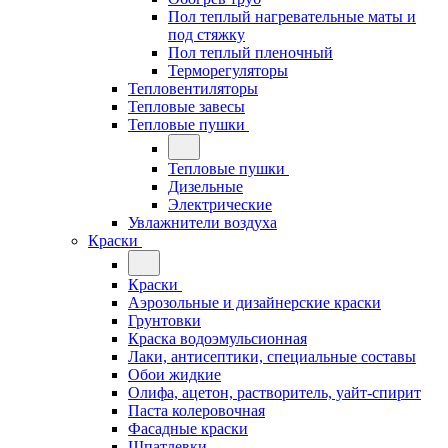
Пол теплый нагревательные маты и
под стяжку
Пол теплый пленочный
Терморегуляторы
Тепловентиляторы
Тепловые завесы
Тепловые пушки
Тепловые пушки
Дизельные
Электрические
Увлажнители воздуха
Краски
Краски
Аэрозольные и дизайнерские краски
Грунтовки
Краска водоэмульсионная
Лаки, антисептики, специальные составы
Обои жидкие
Олифа, ацетон, растворитель, уайт-спирит
Паста колеровочная
Фасадные краски
Шпатлевки