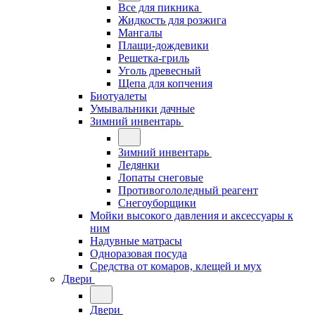
Все для пикника
Жидкость для розжига
Мангалы
Плащи-дождевики
Решетка-гриль
Уголь древесный
Щепа для копчения
Биотуалеты
Умывальники дачные
Зимний инвентарь
Зимний инвентарь
Ледянки
Лопаты снеговые
Противогололедный реагент
Снегоуборщики
Мойки высокого давления и аксессуары к
ним
Надувные матрасы
Одноразовая посуда
Средства от комаров, клещей и мух
Двери
Двери