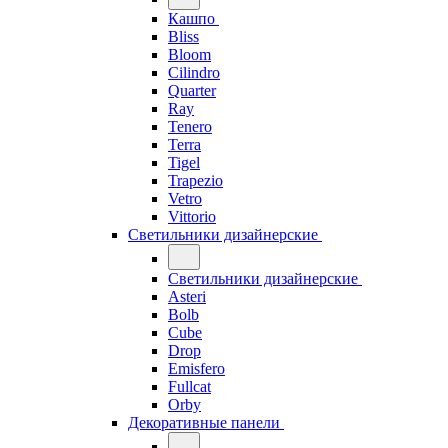
Кашпо
Bliss
Bloom
Cilindro
Quarter
Ray
Tenero
Terra
Tigel
Trapezio
Vetro
Vittorio
Светильники дизайнерские
Светильники дизайнерские
Asteri
Bolb
Cube
Drop
Emisfero
Fullcat
Orby
Декоративные панели