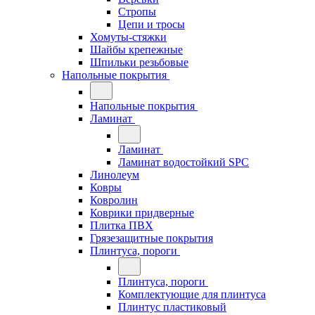
Стропы
Цепи и тросы
Хомуты-стяжки
Шайбы крепежные
Шпильки резьбовые
Напольные покрытия
Напольные покрытия
Ламинат
Ламинат
Ламинат водостойкий SPC
Линолеум
Ковры
Ковролин
Коврики придверные
Плитка ПВХ
Грязезащитные покрытия
Плинтуса, пороги
Плинтуса, пороги
Комплектующие для плинтуса
Плинтус пластиковый