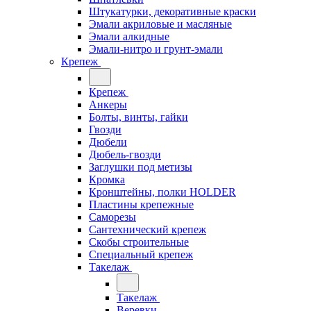
Штукатурки, декоративные краски
Эмали акриловые и масляные
Эмали алкидные
Эмали-нитро и грунт-эмали
Крепеж
Крепеж
Анкеры
Болты, винты, гайки
Гвозди
Дюбели
Дюбель-гвозди
Заглушки под метизы
Кромка
Кронштейны, полки НОLDER
Пластины крепежные
Саморезы
Сантехнический крепеж
Скобы строительные
Специальный крепеж
Такелаж
Такелаж
Веревки