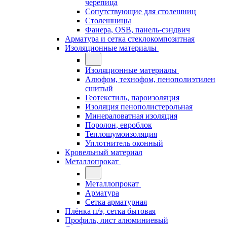
черепица
Сопутствующие для столешниц
Столешницы
Фанера, OSB, панель-сэндвич
Арматура и сетка стеклокомпозитная
Изоляционные материалы
Изоляционные материалы
Алюфом, технофом, пенополиэтилен
сшитый
Геотекстиль, пароизоляция
Изоляция пенополистерольная
Минераловатная изоляция
Поролон, евроблок
Теплошумоизоляция
Уплотнитель оконный
Кровельный материал
Металлопрокат
Металлопрокат
Арматура
Сетка арматурная
Плёнка п/э, сетка бытовая
Профиль, лист алюминиевый