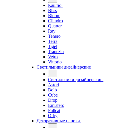
Кашпо
Bliss
Bloom
Cilindro
Quarter
Ray
Tenero
Terra
Tigel
Trapezio
Vetro
Vittorio
Светильники дизайнерские
Светильники дизайнерские
Asteri
Bolb
Cube
Drop
Emisfero
Fullcat
Orby
Декоративные панели