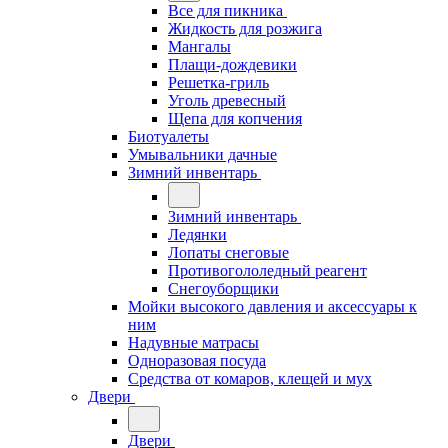
Все для пикника
Жидкость для розжига
Мангалы
Плащи-дождевики
Решетка-гриль
Уголь древесный
Щепа для копчения
Биотуалеты
Умывальники дачные
Зимний инвентарь
Зимний инвентарь
Ледянки
Лопаты снеговые
Противогололедный реагент
Снегоуборщики
Мойки высокого давления и аксессуары к
ним
Надувные матрасы
Одноразовая посуда
Средства от комаров, клещей и мух
Двери
Двери