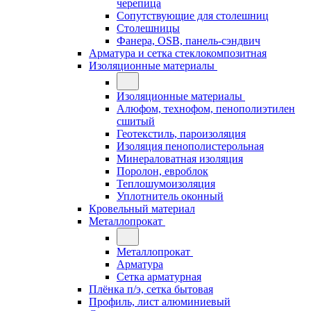
черепица
Сопутствующие для столешниц
Столешницы
Фанера, OSB, панель-сэндвич
Арматура и сетка стеклокомпозитная
Изоляционные материалы
Изоляционные материалы
Алюфом, технофом, пенополиэтилен
сшитый
Геотекстиль, пароизоляция
Изоляция пенополистерольная
Минераловатная изоляция
Поролон, евроблок
Теплошумоизоляция
Уплотнитель оконный
Кровельный материал
Металлопрокат
Металлопрокат
Арматура
Сетка арматурная
Плёнка п/э, сетка бытовая
Профиль, лист алюминиевый