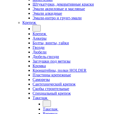
Штукатурки, декоративные краски
Эмали акриловые и масляные
Эмали алкидные
Эмали-нитро и грунт-эмали
Крепеж
Крепеж
Анкеры
Болты, винты, гайки
Гвозди
Дюбели
Дюбель-гвозди
Заглушки под метизы
Кромка
Кронштейны, полки НОLDER
Пластины крепежные
Саморезы
Сантехнический крепеж
Скобы строительные
Специальный крепеж
Такелаж
Такелаж
Веревки