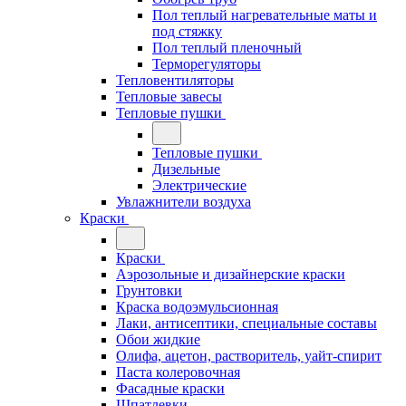
Пол теплый нагревательные маты и
под стяжку
Пол теплый пленочный
Терморегуляторы
Тепловентиляторы
Тепловые завесы
Тепловые пушки
Тепловые пушки
Дизельные
Электрические
Увлажнители воздуха
Краски
Краски
Аэрозольные и дизайнерские краски
Грунтовки
Краска водоэмульсионная
Лаки, антисептики, специальные составы
Обои жидкие
Олифа, ацетон, растворитель, уайт-спирит
Паста колеровочная
Фасадные краски
Шпатлевки