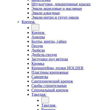
Штукатурки, декоративные краски
Эмали акриловые и масляные
Эмали алкидные
Эмали-нитро и грунт-эмали
Крепеж
Крепеж
Анкеры
Болты, винты, гайки
Гвозди
Дюбели
Дюбель-гвозди
Заглушки под метизы
Кромка
Кронштейны, полки НОLDER
Пластины крепежные
Саморезы
Сантехнический крепеж
Скобы строительные
Специальный крепеж
Такелаж
Такелаж
Веревки