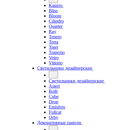
Кашпо
Bliss
Bloom
Cilindro
Quarter
Ray
Tenero
Terra
Tigel
Trapezio
Vetro
Vittorio
Светильники дизайнерские
Светильники дизайнерские
Asteri
Bolb
Cube
Drop
Emisfero
Fullcat
Orby
Декоративные панели