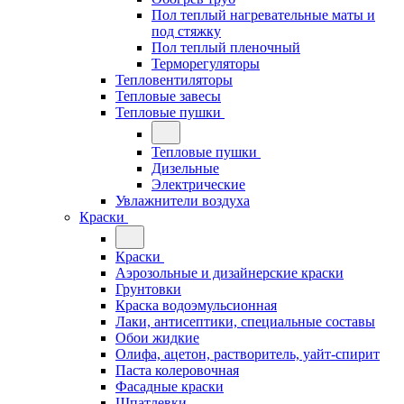
Пол теплый нагревательные маты и
под стяжку
Пол теплый пленочный
Терморегуляторы
Тепловентиляторы
Тепловые завесы
Тепловые пушки
Тепловые пушки
Дизельные
Электрические
Увлажнители воздуха
Краски
Краски
Аэрозольные и дизайнерские краски
Грунтовки
Краска водоэмульсионная
Лаки, антисептики, специальные составы
Обои жидкие
Олифа, ацетон, растворитель, уайт-спирит
Паста колеровочная
Фасадные краски
Шпатлевки