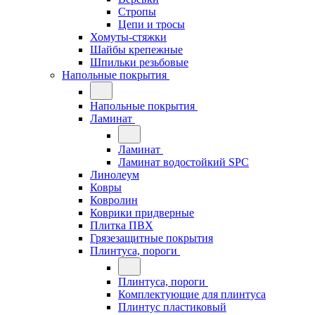
Стропы
Цепи и тросы
Хомуты-стяжки
Шайбы крепежные
Шпильки резьбовые
Напольные покрытия
Напольные покрытия
Ламинат
Ламинат
Ламинат водостойкий SPC
Линолеум
Ковры
Ковролин
Коврики придверные
Плитка ПВХ
Грязезащитные покрытия
Плинтуса, пороги
Плинтуса, пороги
Комплектующие для плинтуса
Плинтус пластиковый