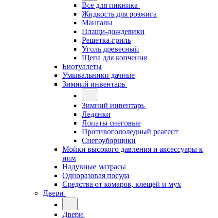
Все для пикника
Жидкость для розжига
Мангалы
Плащи-дождевики
Решетка-гриль
Уголь древесный
Щепа для копчения
Биотуалеты
Умывальники дачные
Зимний инвентарь
Зимний инвентарь
Ледянки
Лопаты снеговые
Противогололедный реагент
Снегоуборщики
Мойки высокого давления и аксессуары к
ним
Надувные матрасы
Одноразовая посуда
Средства от комаров, клещей и мух
Двери
Двери