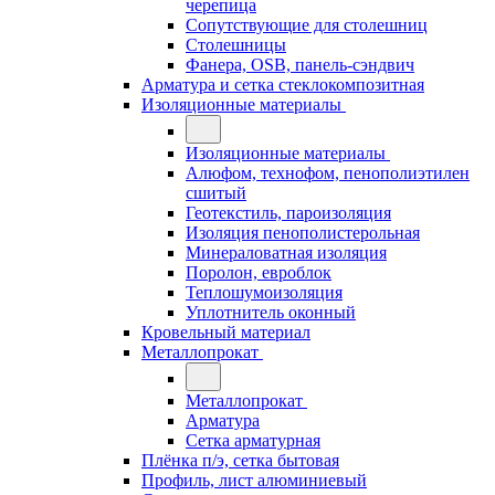
черепица
Сопутствующие для столешниц
Столешницы
Фанера, OSB, панель-сэндвич
Арматура и сетка стеклокомпозитная
Изоляционные материалы
Изоляционные материалы
Алюфом, технофом, пенополиэтилен
сшитый
Геотекстиль, пароизоляция
Изоляция пенополистерольная
Минераловатная изоляция
Поролон, евроблок
Теплошумоизоляция
Уплотнитель оконный
Кровельный материал
Металлопрокат
Металлопрокат
Арматура
Сетка арматурная
Плёнка п/э, сетка бытовая
Профиль, лист алюминиевый