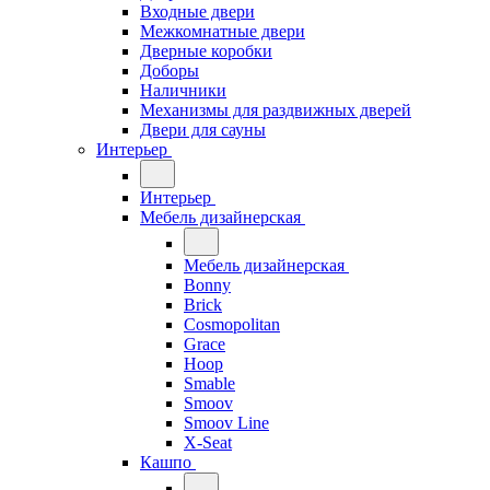
Входные двери
Межкомнатные двери
Дверные коробки
Доборы
Наличники
Механизмы для раздвижных дверей
Двери для сауны
Интерьер
Интерьер
Мебель дизайнерская
Мебель дизайнерская
Bonny
Brick
Cosmopolitan
Grace
Hoop
Smable
Smoov
Smoov Line
X-Seat
Кашпо