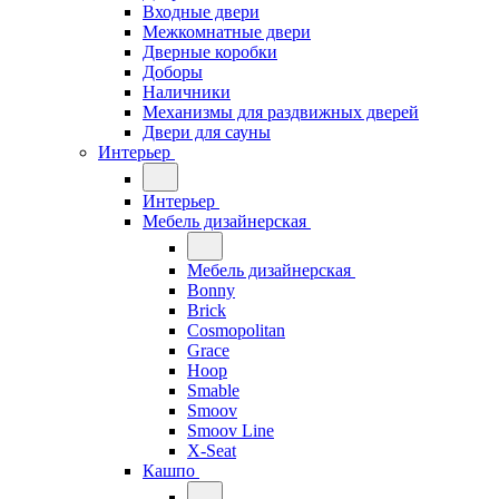
Входные двери
Межкомнатные двери
Дверные коробки
Доборы
Наличники
Механизмы для раздвижных дверей
Двери для сауны
Интерьер
Интерьер
Мебель дизайнерская
Мебель дизайнерская
Bonny
Brick
Cosmopolitan
Grace
Hoop
Smable
Smoov
Smoov Line
X-Seat
Кашпо