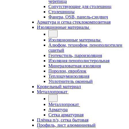
черепица
Сопутствующие для столешниц
Столешницы
Фанера, OSB, панель-сэндвич
Арматура и сетка стеклокомпозитная
Изоляционные материалы
Изоляционные материалы
Алюфом, технофом, пенополиэтилен
сшитый
Геотекстиль, пароизоляция
Изоляция пенополистерольная
Минераловатная изоляция
Поролон, евроблок
Теплошумоизоляция
Уплотнитель оконный
Кровельный материал
Металлопрокат
Металлопрокат
Арматура
Сетка арматурная
Плёнка п/э, сетка бытовая
Профиль, лист алюминиевый