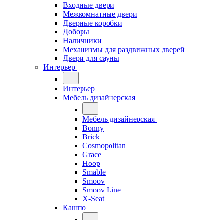
Входные двери
Межкомнатные двери
Дверные коробки
Доборы
Наличники
Механизмы для раздвижных дверей
Двери для сауны
Интерьер
Интерьер
Мебель дизайнерская
Мебель дизайнерская
Bonny
Brick
Cosmopolitan
Grace
Hoop
Smable
Smoov
Smoov Line
X-Seat
Кашпо