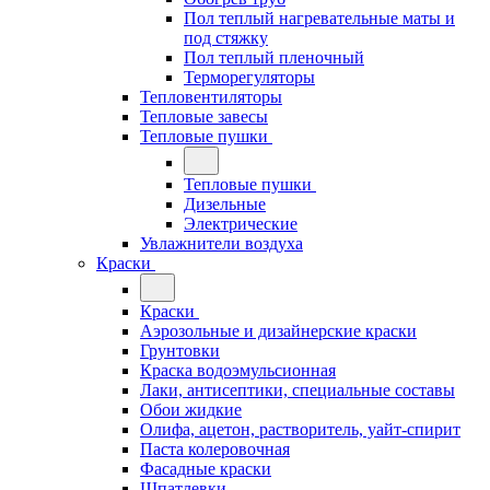
Пол теплый нагревательные маты и
под стяжку
Пол теплый пленочный
Терморегуляторы
Тепловентиляторы
Тепловые завесы
Тепловые пушки
Тепловые пушки
Дизельные
Электрические
Увлажнители воздуха
Краски
Краски
Аэрозольные и дизайнерские краски
Грунтовки
Краска водоэмульсионная
Лаки, антисептики, специальные составы
Обои жидкие
Олифа, ацетон, растворитель, уайт-спирит
Паста колеровочная
Фасадные краски
Шпатлевки