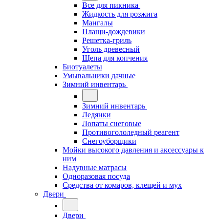
Все для пикника
Жидкость для розжига
Мангалы
Плащи-дождевики
Решетка-гриль
Уголь древесный
Щепа для копчения
Биотуалеты
Умывальники дачные
Зимний инвентарь
Зимний инвентарь
Ледянки
Лопаты снеговые
Противогололедный реагент
Снегоуборщики
Мойки высокого давления и аксессуары к
ним
Надувные матрасы
Одноразовая посуда
Средства от комаров, клещей и мух
Двери
Двери