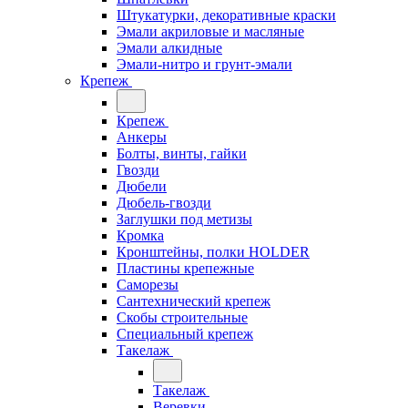
Штукатурки, декоративные краски
Эмали акриловые и масляные
Эмали алкидные
Эмали-нитро и грунт-эмали
Крепеж
Крепеж
Анкеры
Болты, винты, гайки
Гвозди
Дюбели
Дюбель-гвозди
Заглушки под метизы
Кромка
Кронштейны, полки НОLDER
Пластины крепежные
Саморезы
Сантехнический крепеж
Скобы строительные
Специальный крепеж
Такелаж
Такелаж
Веревки