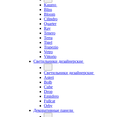
Кашпо
Bliss
Bloom
Cilindro
Quarter
Ray
Tenero
Terra
Tigel
Trapezio
Vetro
Vittorio
Светильники дизайнерские
Светильники дизайнерские
Asteri
Bolb
Cube
Drop
Emisfero
Fullcat
Orby
Декоративные панели