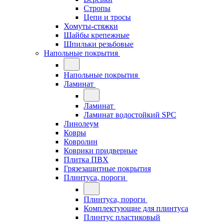
Стропы
Цепи и тросы
Хомуты-стяжки
Шайбы крепежные
Шпильки резьбовые
Напольные покрытия
Напольные покрытия
Ламинат
Ламинат
Ламинат водостойкий SPC
Линолеум
Ковры
Ковролин
Коврики придверные
Плитка ПВХ
Грязезащитные покрытия
Плинтуса, пороги
Плинтуса, пороги
Комплектующие для плинтуса
Плинтус пластиковый