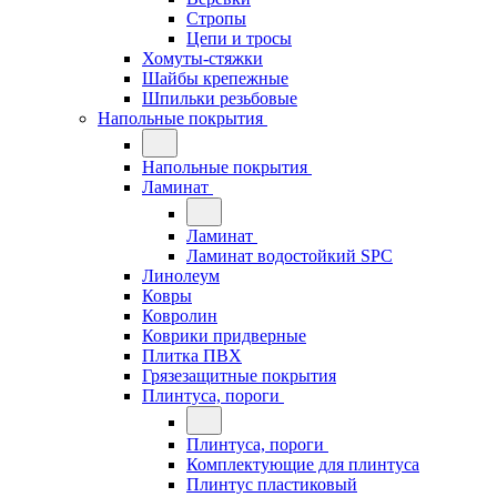
Стропы
Цепи и тросы
Хомуты-стяжки
Шайбы крепежные
Шпильки резьбовые
Напольные покрытия
Напольные покрытия
Ламинат
Ламинат
Ламинат водостойкий SPC
Линолеум
Ковры
Ковролин
Коврики придверные
Плитка ПВХ
Грязезащитные покрытия
Плинтуса, пороги
Плинтуса, пороги
Комплектующие для плинтуса
Плинтус пластиковый