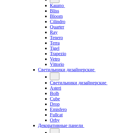
Кашпо
Bliss
Bloom
Cilindro
Quarter
Ray
Tenero
Terra
Tigel
Trapezio
Vetro
Vittorio
Светильники дизайнерские
Светильники дизайнерские
Asteri
Bolb
Cube
Drop
Emisfero
Fullcat
Orby
Декоративные панели