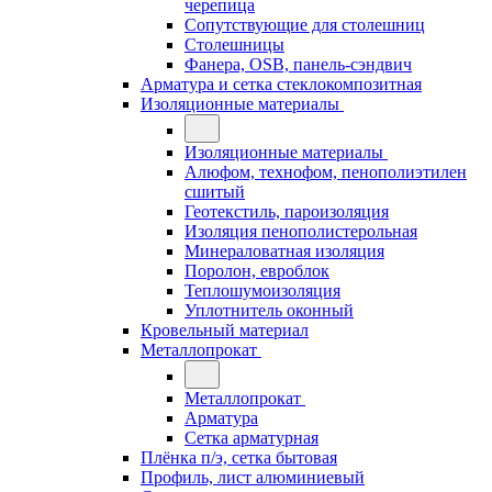
черепица
Сопутствующие для столешниц
Столешницы
Фанера, OSB, панель-сэндвич
Арматура и сетка стеклокомпозитная
Изоляционные материалы
Изоляционные материалы
Алюфом, технофом, пенополиэтилен
сшитый
Геотекстиль, пароизоляция
Изоляция пенополистерольная
Минераловатная изоляция
Поролон, евроблок
Теплошумоизоляция
Уплотнитель оконный
Кровельный материал
Металлопрокат
Металлопрокат
Арматура
Сетка арматурная
Плёнка п/э, сетка бытовая
Профиль, лист алюминиевый