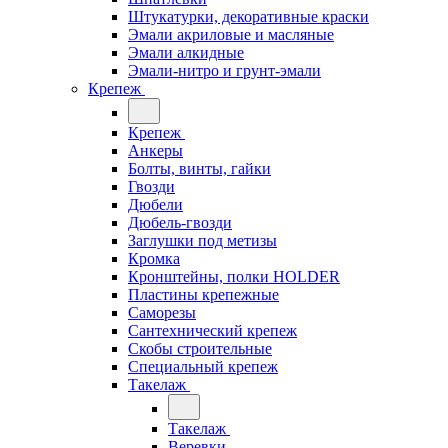
Штукатурки, декоративные краски
Эмали акриловые и масляные
Эмали алкидные
Эмали-нитро и грунт-эмали
Крепеж
Крепеж
Анкеры
Болты, винты, гайки
Гвозди
Дюбели
Дюбель-гвозди
Заглушки под метизы
Кромка
Кронштейны, полки НОLDER
Пластины крепежные
Саморезы
Сантехнический крепеж
Скобы строительные
Специальный крепеж
Такелаж
Такелаж
Веревки