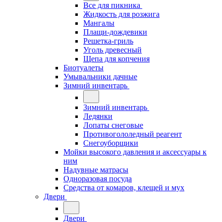
Все для пикника
Жидкость для розжига
Мангалы
Плащи-дождевики
Решетка-гриль
Уголь древесный
Щепа для копчения
Биотуалеты
Умывальники дачные
Зимний инвентарь
Зимний инвентарь
Ледянки
Лопаты снеговые
Противогололедный реагент
Снегоуборщики
Мойки высокого давления и аксессуары к
ним
Надувные матрасы
Одноразовая посуда
Средства от комаров, клещей и мух
Двери
Двери