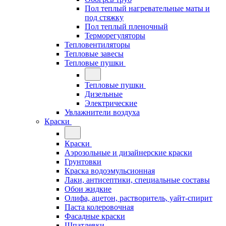
Пол теплый нагревательные маты и
под стяжку
Пол теплый пленочный
Терморегуляторы
Тепловентиляторы
Тепловые завесы
Тепловые пушки
Тепловые пушки
Дизельные
Электрические
Увлажнители воздуха
Краски
Краски
Аэрозольные и дизайнерские краски
Грунтовки
Краска водоэмульсионная
Лаки, антисептики, специальные составы
Обои жидкие
Олифа, ацетон, растворитель, уайт-спирит
Паста колеровочная
Фасадные краски
Шпатлевки