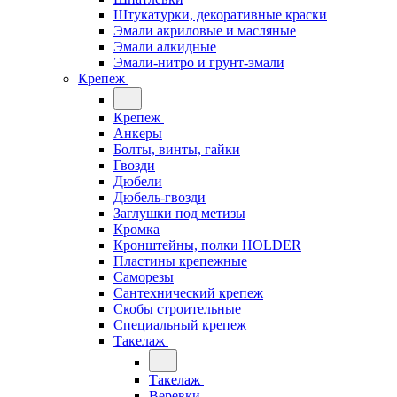
Штукатурки, декоративные краски
Эмали акриловые и масляные
Эмали алкидные
Эмали-нитро и грунт-эмали
Крепеж
Крепеж
Анкеры
Болты, винты, гайки
Гвозди
Дюбели
Дюбель-гвозди
Заглушки под метизы
Кромка
Кронштейны, полки НОLDER
Пластины крепежные
Саморезы
Сантехнический крепеж
Скобы строительные
Специальный крепеж
Такелаж
Такелаж
Веревки