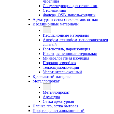
черепица
Сопутствующие для столешниц
Столешницы
Фанера, OSB, панель-сэндвич
Арматура и сетка стеклокомпозитная
Изоляционные материалы
Изоляционные материалы
Алюфом, технофом, пенополиэтилен
сшитый
Геотекстиль, пароизоляция
Изоляция пенополистерольная
Минераловатная изоляция
Поролон, евроблок
Теплошумоизоляция
Уплотнитель оконный
Кровельный материал
Металлопрокат
Металлопрокат
Арматура
Сетка арматурная
Плёнка п/э, сетка бытовая
Профиль, лист алюминиевый