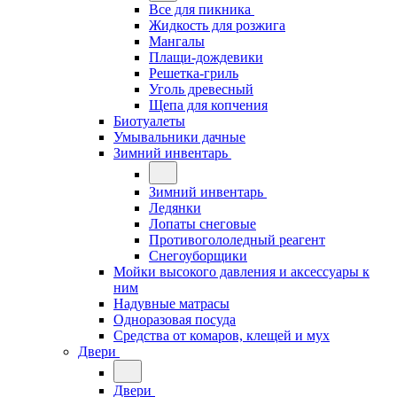
Все для пикника
Жидкость для розжига
Мангалы
Плащи-дождевики
Решетка-гриль
Уголь древесный
Щепа для копчения
Биотуалеты
Умывальники дачные
Зимний инвентарь
Зимний инвентарь
Ледянки
Лопаты снеговые
Противогололедный реагент
Снегоуборщики
Мойки высокого давления и аксессуары к
ним
Надувные матрасы
Одноразовая посуда
Средства от комаров, клещей и мух
Двери
Двери