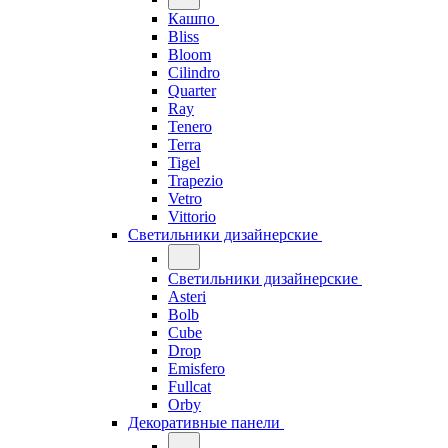
Кашпо
Bliss
Bloom
Cilindro
Quarter
Ray
Tenero
Terra
Tigel
Trapezio
Vetro
Vittorio
Светильники дизайнерские
Светильники дизайнерские
Asteri
Bolb
Cube
Drop
Emisfero
Fullcat
Orby
Декоративные панели