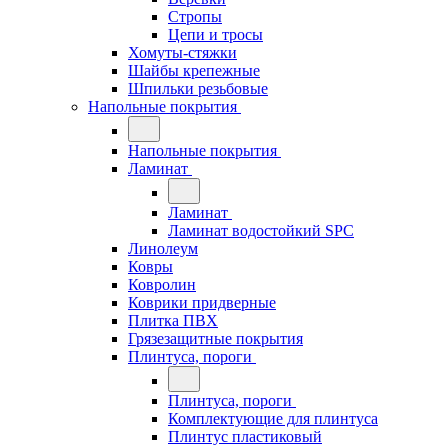
Стропы
Цепи и тросы
Хомуты-стяжки
Шайбы крепежные
Шпильки резьбовые
Напольные покрытия
Напольные покрытия
Ламинат
Ламинат
Ламинат водостойкий SPC
Линолеум
Ковры
Ковролин
Коврики придверные
Плитка ПВХ
Грязезащитные покрытия
Плинтуса, пороги
Плинтуса, пороги
Комплектующие для плинтуса
Плинтус пластиковый