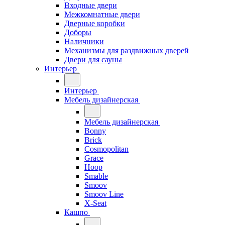
Входные двери
Межкомнатные двери
Дверные коробки
Доборы
Наличники
Механизмы для раздвижных дверей
Двери для сауны
Интерьер
Интерьер
Мебель дизайнерская
Мебель дизайнерская
Bonny
Brick
Cosmopolitan
Grace
Hoop
Smable
Smoov
Smoov Line
X-Seat
Кашпо