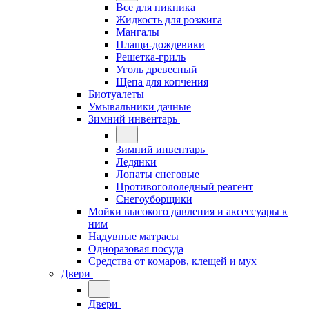
Все для пикника
Жидкость для розжига
Мангалы
Плащи-дождевики
Решетка-гриль
Уголь древесный
Щепа для копчения
Биотуалеты
Умывальники дачные
Зимний инвентарь
Зимний инвентарь
Ледянки
Лопаты снеговые
Противогололедный реагент
Снегоуборщики
Мойки высокого давления и аксессуары к
ним
Надувные матрасы
Одноразовая посуда
Средства от комаров, клещей и мух
Двери
Двери