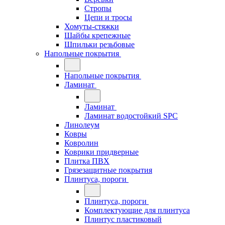
Стропы
Цепи и тросы
Хомуты-стяжки
Шайбы крепежные
Шпильки резьбовые
Напольные покрытия
Напольные покрытия
Ламинат
Ламинат
Ламинат водостойкий SPC
Линолеум
Ковры
Ковролин
Коврики придверные
Плитка ПВХ
Грязезащитные покрытия
Плинтуса, пороги
Плинтуса, пороги
Комплектующие для плинтуса
Плинтус пластиковый