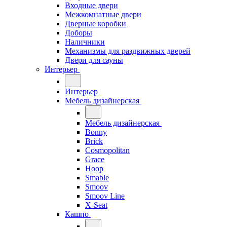
Входные двери
Межкомнатные двери
Дверные коробки
Доборы
Наличники
Механизмы для раздвижных дверей
Двери для сауны
Интерьер
Интерьер
Мебель дизайнерская
Мебель дизайнерская
Bonny
Brick
Cosmopolitan
Grace
Hoop
Smable
Smoov
Smoov Line
X-Seat
Кашпо