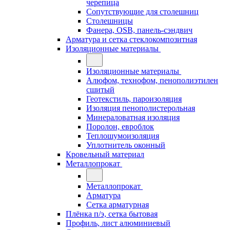
черепица
Сопутствующие для столешниц
Столешницы
Фанера, OSB, панель-сэндвич
Арматура и сетка стеклокомпозитная
Изоляционные материалы
Изоляционные материалы
Алюфом, технофом, пенополиэтилен
сшитый
Геотекстиль, пароизоляция
Изоляция пенополистерольная
Минераловатная изоляция
Поролон, евроблок
Теплошумоизоляция
Уплотнитель оконный
Кровельный материал
Металлопрокат
Металлопрокат
Арматура
Сетка арматурная
Плёнка п/э, сетка бытовая
Профиль, лист алюминиевый