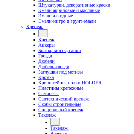
Штукатурки, декоративные краски
Эмали акриловые и масляные
Эмали алкидные
Эмали-нитро и грунт-эмали
Крепеж
Крепеж
Анкеры
Болты, винты, гайки
Гвозди
Дюбели
Дюбель-гвозди
Заглушки под метизы
Кромка
Кронштейны, полки НОLDER
Пластины крепежные
Саморезы
Сантехнический крепеж
Скобы строительные
Специальный крепеж
Такелаж
Такелаж
Веревки