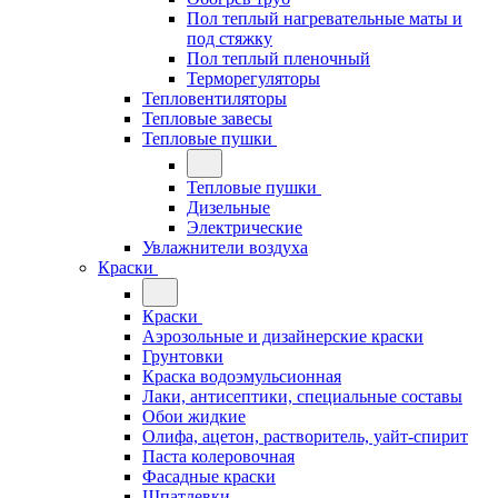
Пол теплый нагревательные маты и
под стяжку
Пол теплый пленочный
Терморегуляторы
Тепловентиляторы
Тепловые завесы
Тепловые пушки
Тепловые пушки
Дизельные
Электрические
Увлажнители воздуха
Краски
Краски
Аэрозольные и дизайнерские краски
Грунтовки
Краска водоэмульсионная
Лаки, антисептики, специальные составы
Обои жидкие
Олифа, ацетон, растворитель, уайт-спирит
Паста колеровочная
Фасадные краски
Шпатлевки