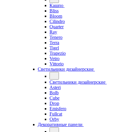
Кашпо
Bliss
Bloom
Cilindro
Quarter
Ray
Tenero
Terra
Tigel
Trapezio
Vetro
Vittorio
Светильники дизайнерские
Светильники дизайнерские
Asteri
Bolb
Cube
Drop
Emisfero
Fullcat
Orby
Декоративные панели