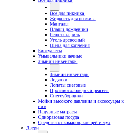
Все для пикника
Все для пикника
Жидкость для розжига
Мангалы
Плащи-дождевики
Решетка-гриль
Уголь древесный
Щепа для копчения
Биотуалеты
Умывальники дачные
Зимний инвентарь
Зимний инвентарь
Ледянки
Лопаты снеговые
Противогололедный реагент
Снегоуборщики
Мойки высокого давления и аксессуары к
ним
Надувные матрасы
Одноразовая посуда
Средства от комаров, клещей и мух
Двери