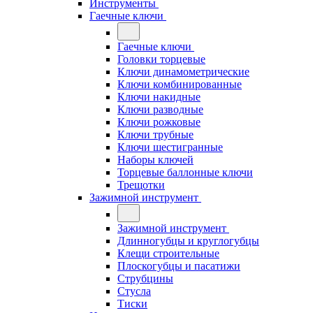
Инструменты
Гаечные ключи
Гаечные ключи
Головки торцевые
Ключи динамометрические
Ключи комбинированные
Ключи накидные
Ключи разводные
Ключи рожковые
Ключи трубные
Ключи шестигранные
Наборы ключей
Торцевые баллонные ключи
Трещотки
Зажимной инструмент
Зажимной инструмент
Длинногубцы и круглогубцы
Клещи строительные
Плоскогубцы и пасатижи
Струбцины
Стусла
Тиски