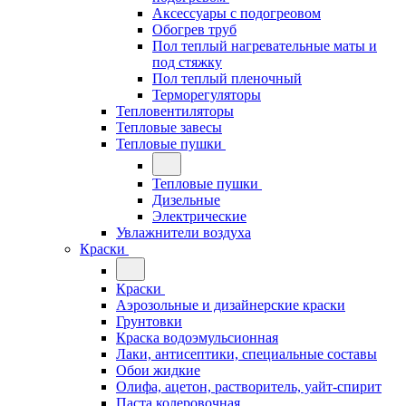
Аксессуары с подогреовом
Обогрев труб
Пол теплый нагревательные маты и
под стяжку
Пол теплый пленочный
Терморегуляторы
Тепловентиляторы
Тепловые завесы
Тепловые пушки
Тепловые пушки
Дизельные
Электрические
Увлажнители воздуха
Краски
Краски
Аэрозольные и дизайнерские краски
Грунтовки
Краска водоэмульсионная
Лаки, антисептики, специальные составы
Обои жидкие
Олифа, ацетон, растворитель, уайт-спирит
Паста колеровочная