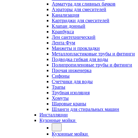
Арматура для сливных бачков
Аэраторы для смесителей
Канализация
Картриджи для смесителей
Клапан донный
Кранбукса
Лен сантехнический
Лента Фум
Манжеты и прокладки
Металлопластиковые трубы и фитинги
Подводка гибкая для воды
Полипропиленовые трубы и фитинги
Прочая инженерка
Сифоны
Счетчики для воды
Трапы
Трубная изоляция
Хомуты
Шаровые краны
Шланги для стиральных машин
Инсталляции
Кухонные мойки
Кухонные мойки