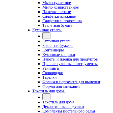
Мыло туалетное
Мыло хозяйственное
Палочки ватные
Салфетки влажные
Салфетки и полотенца
Туалетная бумага
Кухонная утварь
Кухонная утварь
Бокалы и фужеры
Контейнеры
Кухонные коврики
Пакеты и пленка для продуктов
Прочие кухонные инструменты
Рейлинги
Сковородки
Тарелки
Фольга и пергамент для выпечки
Формы для запекания
Текстиль для дома
Текстиль для дома
Декоративные подушки
Комплекты постельного белья