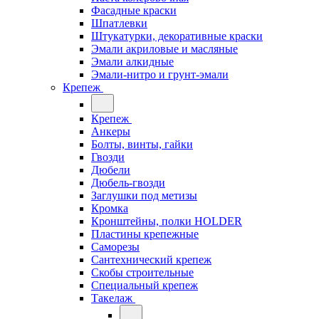
Фасадные краски
Шпатлевки
Штукатурки, декоративные краски
Эмали акриловые и масляные
Эмали алкидные
Эмали-нитро и грунт-эмали
Крепеж
Крепеж
Анкеры
Болты, винты, гайки
Гвозди
Дюбели
Дюбель-гвозди
Заглушки под метизы
Кромка
Кронштейны, полки НОLDER
Пластины крепежные
Саморезы
Сантехнический крепеж
Скобы строительные
Специальный крепеж
Такелаж