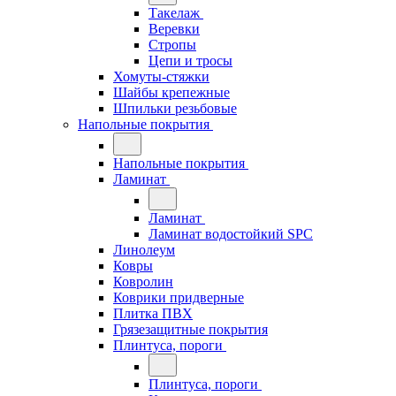
Такелаж
Веревки
Стропы
Цепи и тросы
Хомуты-стяжки
Шайбы крепежные
Шпильки резьбовые
Напольные покрытия
Напольные покрытия
Ламинат
Ламинат
Ламинат водостойкий SPC
Линолеум
Ковры
Ковролин
Коврики придверные
Плитка ПВХ
Грязезащитные покрытия
Плинтуса, пороги
Плинтуса, пороги