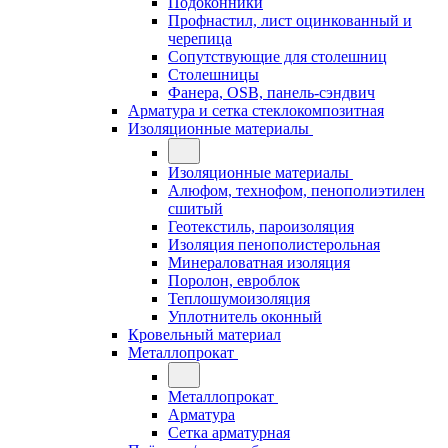
Подоконники
Профнастил, лист оцинкованный и
черепица
Сопутствующие для столешниц
Столешницы
Фанера, OSB, панель-сэндвич
Арматура и сетка стеклокомпозитная
Изоляционные материалы
Изоляционные материалы
Алюфом, технофом, пенополиэтилен
сшитый
Геотекстиль, пароизоляция
Изоляция пенополистерольная
Минераловатная изоляция
Поролон, евроблок
Теплошумоизоляция
Уплотнитель оконный
Кровельный материал
Металлопрокат
Металлопрокат
Арматура
Сетка арматурная