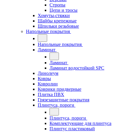
Стропы
Цепи и тросы
Хомуты-стяжки
Шайбы крепежные
Шпильки резьбовые
Напольные покрытия
Напольные покрытия
Ламинат
Ламинат
Ламинат водостойкий SPC
Линолеум
Ковры
Ковролин
Коврики придверные
Плитка ПВХ
Грязезащитные покрытия
Плинтуса, пороги
Плинтуса, пороги
Комплектующие для плинтуса
Плинтус пластиковый