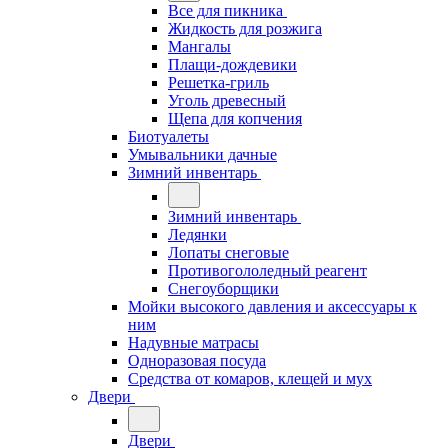
Все для пикника
Жидкость для розжига
Мангалы
Плащи-дождевики
Решетка-гриль
Уголь древесный
Щепа для копчения
Биотуалеты
Умывальники дачные
Зимний инвентарь
Зимний инвентарь
Ледянки
Лопаты снеговые
Противогололедный реагент
Снегоуборщики
Мойки высокого давления и аксессуары к
ним
Надувные матрасы
Одноразовая посуда
Средства от комаров, клещей и мух
Двери
Двери