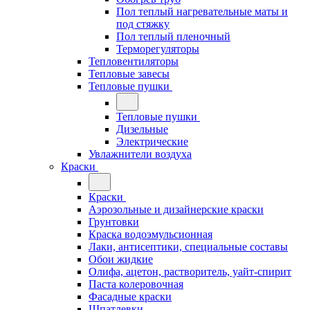
Пол теплый нагревательные маты и
под стяжку
Пол теплый пленочный
Терморегуляторы
Тепловентиляторы
Тепловые завесы
Тепловые пушки
Тепловые пушки
Дизельные
Электрические
Увлажнители воздуха
Краски
Краски
Аэрозольные и дизайнерские краски
Грунтовки
Краска водоэмульсионная
Лаки, антисептики, специальные составы
Обои жидкие
Олифа, ацетон, растворитель, уайт-спирит
Паста колеровочная
Фасадные краски
Шпатлевки