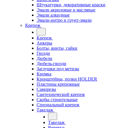
Штукатурки, декоративные краски
Эмали акриловые и масляные
Эмали алкидные
Эмали-нитро и грунт-эмали
Крепеж
Крепеж
Анкеры
Болты, винты, гайки
Гвозди
Дюбели
Дюбель-гвозди
Заглушки под метизы
Кромка
Кронштейны, полки НОLDER
Пластины крепежные
Саморезы
Сантехнический крепеж
Скобы строительные
Специальный крепеж
Такелаж
Такелаж
Веревки