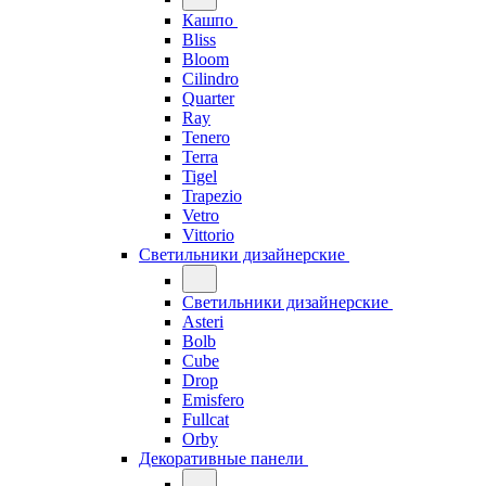
Кашпо
Bliss
Bloom
Cilindro
Quarter
Ray
Tenero
Terra
Tigel
Trapezio
Vetro
Vittorio
Светильники дизайнерские
Светильники дизайнерские
Asteri
Bolb
Cube
Drop
Emisfero
Fullcat
Orby
Декоративные панели