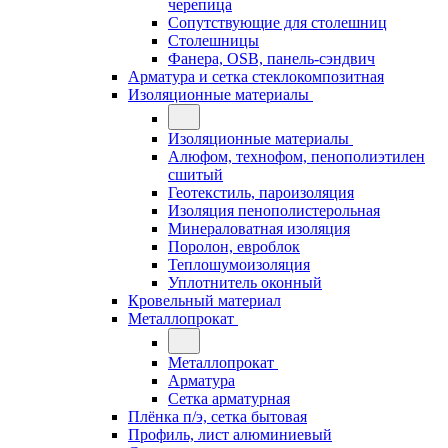
черепица
Сопутствующие для столешниц
Столешницы
Фанера, OSB, панель-сэндвич
Арматура и сетка стеклокомпозитная
Изоляционные материалы
Изоляционные материалы
Алюфом, технофом, пенополиэтилен
сшитый
Геотекстиль, пароизоляция
Изоляция пенополистерольная
Минераловатная изоляция
Поролон, евроблок
Теплошумоизоляция
Уплотнитель оконный
Кровельный материал
Металлопрокат
Металлопрокат
Арматура
Сетка арматурная
Плёнка п/э, сетка бытовая
Профиль, лист алюминиевый