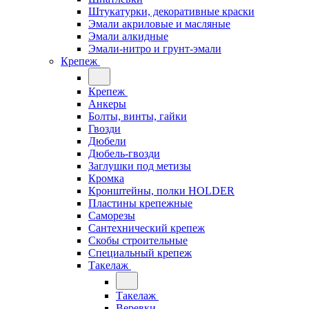
Штукатурки, декоративные краски
Эмали акриловые и масляные
Эмали алкидные
Эмали-нитро и грунт-эмали
Крепеж
Крепеж
Анкеры
Болты, винты, гайки
Гвозди
Дюбели
Дюбель-гвозди
Заглушки под метизы
Кромка
Кронштейны, полки НОLDER
Пластины крепежные
Саморезы
Сантехнический крепеж
Скобы строительные
Специальный крепеж
Такелаж
Такелаж
Веревки