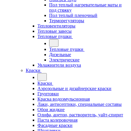
Пол теплый нагревательные маты и
под стяжку
Пол теплый пленочный
Терморегуляторы
Тепловентиляторы
Тепловые завесы
Тепловые пушки
Тепловые пушки
Дизельные
Электрические
Увлажнители воздуха
Краски
Краски
Аэрозольные и дизайнерские краски
Грунтовки
Краска водоэмульсионная
Лаки, антисептики, специальные составы
Обои жидкие
Олифа, ацетон, растворитель, уайт-спирит
Паста колеровочная
Фасадные краски
Шпатлевки