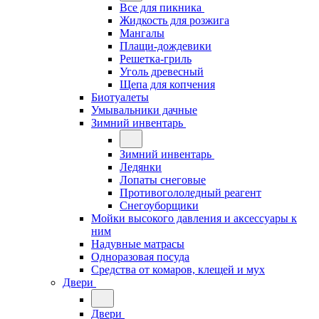
Все для пикника
Жидкость для розжига
Мангалы
Плащи-дождевики
Решетка-гриль
Уголь древесный
Щепа для копчения
Биотуалеты
Умывальники дачные
Зимний инвентарь
Зимний инвентарь
Ледянки
Лопаты снеговые
Противогололедный реагент
Снегоуборщики
Мойки высокого давления и аксессуары к
ним
Надувные матрасы
Одноразовая посуда
Средства от комаров, клещей и мух
Двери
Двери