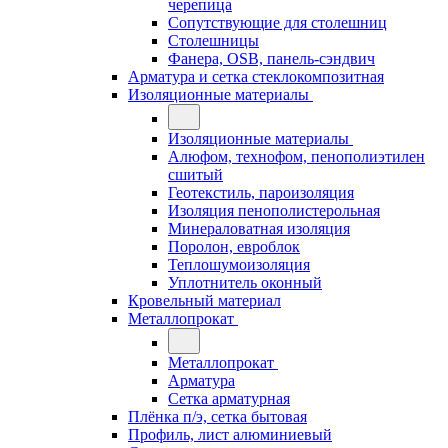
черепица
Сопутствующие для столешниц
Столешницы
Фанера, OSB, панель-сэндвич
Арматура и сетка стеклокомпозитная
Изоляционные материалы
Изоляционные материалы
Алюфом, технофом, пенополиэтилен
сшитый
Геотекстиль, пароизоляция
Изоляция пенополистерольная
Минераловатная изоляция
Поролон, евроблок
Теплошумоизоляция
Уплотнитель оконный
Кровельный материал
Металлопрокат
Металлопрокат
Арматура
Сетка арматурная
Плёнка п/э, сетка бытовая
Профиль, лист алюминиевый