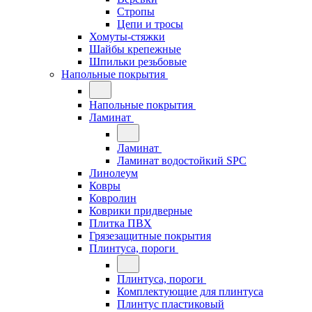
Стропы
Цепи и тросы
Хомуты-стяжки
Шайбы крепежные
Шпильки резьбовые
Напольные покрытия
Напольные покрытия
Ламинат
Ламинат
Ламинат водостойкий SPC
Линолеум
Ковры
Ковролин
Коврики придверные
Плитка ПВХ
Грязезащитные покрытия
Плинтуса, пороги
Плинтуса, пороги
Комплектующие для плинтуса
Плинтус пластиковый