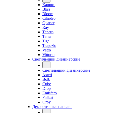
Кашпо
Bliss
Bloom
Cilindro
Quarter
Ray
Tenero
Terra
Tigel
Trapezio
Vetro
Vittorio
Светильники дизайнерские
Светильники дизайнерские
Asteri
Bolb
Cube
Drop
Emisfero
Fullcat
Orby
Декоративные панели