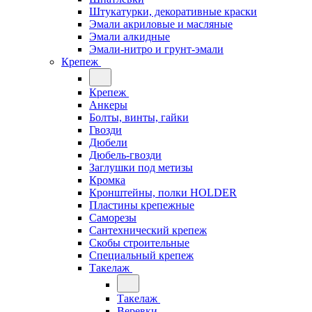
Штукатурки, декоративные краски
Эмали акриловые и масляные
Эмали алкидные
Эмали-нитро и грунт-эмали
Крепеж
Крепеж
Анкеры
Болты, винты, гайки
Гвозди
Дюбели
Дюбель-гвозди
Заглушки под метизы
Кромка
Кронштейны, полки НОLDER
Пластины крепежные
Саморезы
Сантехнический крепеж
Скобы строительные
Специальный крепеж
Такелаж
Такелаж
Веревки