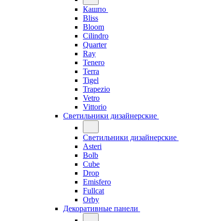
Кашпо
Bliss
Bloom
Cilindro
Quarter
Ray
Tenero
Terra
Tigel
Trapezio
Vetro
Vittorio
Светильники дизайнерские
Светильники дизайнерские
Asteri
Bolb
Cube
Drop
Emisfero
Fullcat
Orby
Декоративные панели