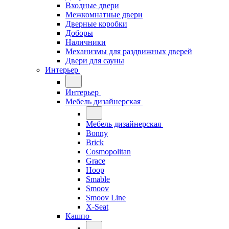
Входные двери
Межкомнатные двери
Дверные коробки
Доборы
Наличники
Механизмы для раздвижных дверей
Двери для сауны
Интерьер
Интерьер
Мебель дизайнерская
Мебель дизайнерская
Bonny
Brick
Cosmopolitan
Grace
Hoop
Smable
Smoov
Smoov Line
X-Seat
Кашпо