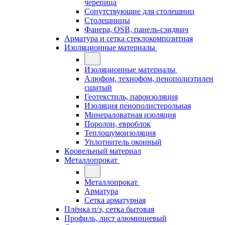
черепица
Сопутствующие для столешниц
Столешницы
Фанера, OSB, панель-сэндвич
Арматура и сетка стеклокомпозитная
Изоляционные материалы
Изоляционные материалы
Алюфом, технофом, пенополиэтилен
сшитый
Геотекстиль, пароизоляция
Изоляция пенополистерольная
Минераловатная изоляция
Поролон, евроблок
Теплошумоизоляция
Уплотнитель оконный
Кровельный материал
Металлопрокат
Металлопрокат
Арматура
Сетка арматурная
Плёнка п/э, сетка бытовая
Профиль, лист алюминиевый