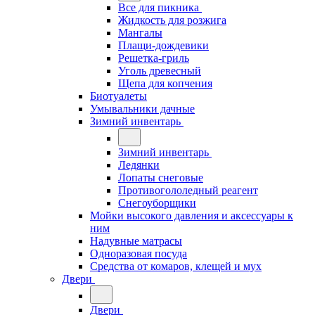
Все для пикника
Жидкость для розжига
Мангалы
Плащи-дождевики
Решетка-гриль
Уголь древесный
Щепа для копчения
Биотуалеты
Умывальники дачные
Зимний инвентарь
Зимний инвентарь
Ледянки
Лопаты снеговые
Противогололедный реагент
Снегоуборщики
Мойки высокого давления и аксессуары к
ним
Надувные матрасы
Одноразовая посуда
Средства от комаров, клещей и мух
Двери
Двери