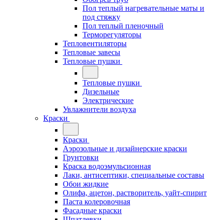
Пол теплый нагревательные маты и
под стяжку
Пол теплый пленочный
Терморегуляторы
Тепловентиляторы
Тепловые завесы
Тепловые пушки
Тепловые пушки
Дизельные
Электрические
Увлажнители воздуха
Краски
Краски
Аэрозольные и дизайнерские краски
Грунтовки
Краска водоэмульсионная
Лаки, антисептики, специальные составы
Обои жидкие
Олифа, ацетон, растворитель, уайт-спирит
Паста колеровочная
Фасадные краски
Шпатлевки