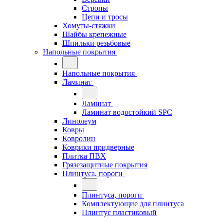
Стропы
Цепи и тросы
Хомуты-стяжки
Шайбы крепежные
Шпильки резьбовые
Напольные покрытия
Напольные покрытия
Ламинат
Ламинат
Ламинат водостойкий SPC
Линолеум
Ковры
Ковролин
Коврики придверные
Плитка ПВХ
Грязезащитные покрытия
Плинтуса, пороги
Плинтуса, пороги
Комплектующие для плинтуса
Плинтус пластиковый