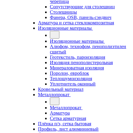
черепица
Сопутствующие для столешниц
Столешницы
Фанера, OSB, панель-сэндвич
Арматура и сетка стеклокомпозитная
Изоляционные материалы
Изоляционные материалы
Алюфом, технофом, пенополиэтилен
сшитый
Геотекстиль, пароизоляция
Изоляция пенополистерольная
Минераловатная изоляция
Поролон, евроблок
Теплошумоизоляция
Уплотнитель оконный
Кровельный материал
Металлопрокат
Металлопрокат
Арматура
Сетка арматурная
Плёнка п/э, сетка бытовая
Профиль, лист алюминиевый