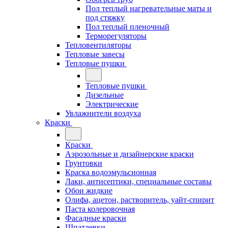
Пол теплый нагревательные маты и
под стяжку
Пол теплый пленочный
Терморегуляторы
Тепловентиляторы
Тепловые завесы
Тепловые пушки
Тепловые пушки
Дизельные
Электрические
Увлажнители воздуха
Краски
Краски
Аэрозольные и дизайнерские краски
Грунтовки
Краска водоэмульсионная
Лаки, антисептики, специальные составы
Обои жидкие
Олифа, ацетон, растворитель, уайт-спирит
Паста колеровочная
Фасадные краски
Шпатлевки