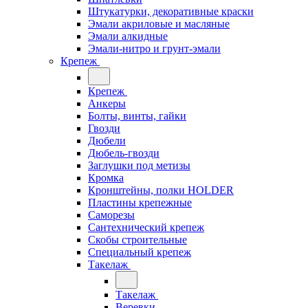
Штукатурки, декоративные краски
Эмали акриловые и масляные
Эмали алкидные
Эмали-нитро и грунт-эмали
Крепеж
Крепеж
Анкеры
Болты, винты, гайки
Гвозди
Дюбели
Дюбель-гвозди
Заглушки под метизы
Кромка
Кронштейны, полки НОLDER
Пластины крепежные
Саморезы
Сантехнический крепеж
Скобы строительные
Специальный крепеж
Такелаж
Такелаж
Веревки