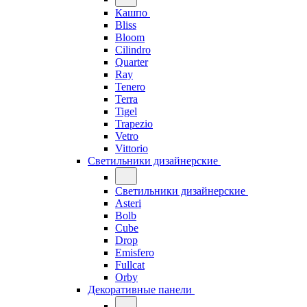
Кашпо
Bliss
Bloom
Cilindro
Quarter
Ray
Tenero
Terra
Tigel
Trapezio
Vetro
Vittorio
Светильники дизайнерские
Светильники дизайнерские
Asteri
Bolb
Cube
Drop
Emisfero
Fullcat
Orby
Декоративные панели