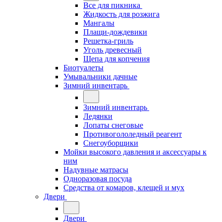
Все для пикника
Жидкость для розжига
Мангалы
Плащи-дождевики
Решетка-гриль
Уголь древесный
Щепа для копчения
Биотуалеты
Умывальники дачные
Зимний инвентарь
Зимний инвентарь
Ледянки
Лопаты снеговые
Противогололедный реагент
Снегоуборщики
Мойки высокого давления и аксессуары к
ним
Надувные матрасы
Одноразовая посуда
Средства от комаров, клещей и мух
Двери
Двери