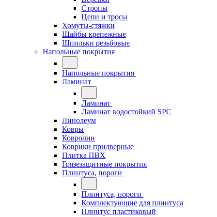
Стропы
Цепи и тросы
Хомуты-стяжки
Шайбы крепежные
Шпильки резьбовые
Напольные покрытия
Напольные покрытия
Ламинат
Ламинат
Ламинат водостойкий SPC
Линолеум
Ковры
Ковролин
Коврики придверные
Плитка ПВХ
Грязезащитные покрытия
Плинтуса, пороги
Плинтуса, пороги
Комплектующие для плинтуса
Плинтус пластиковый