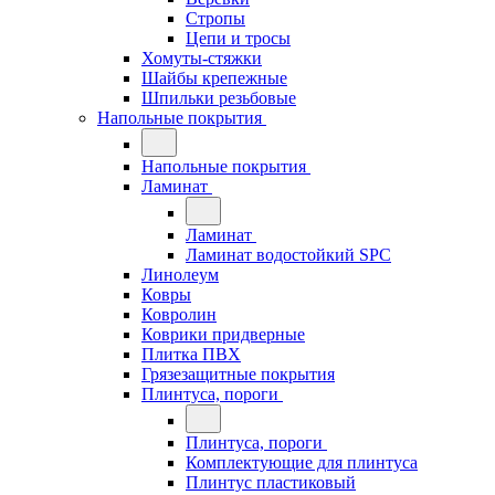
Стропы
Цепи и тросы
Хомуты-стяжки
Шайбы крепежные
Шпильки резьбовые
Напольные покрытия
Напольные покрытия
Ламинат
Ламинат
Ламинат водостойкий SPC
Линолеум
Ковры
Ковролин
Коврики придверные
Плитка ПВХ
Грязезащитные покрытия
Плинтуса, пороги
Плинтуса, пороги
Комплектующие для плинтуса
Плинтус пластиковый