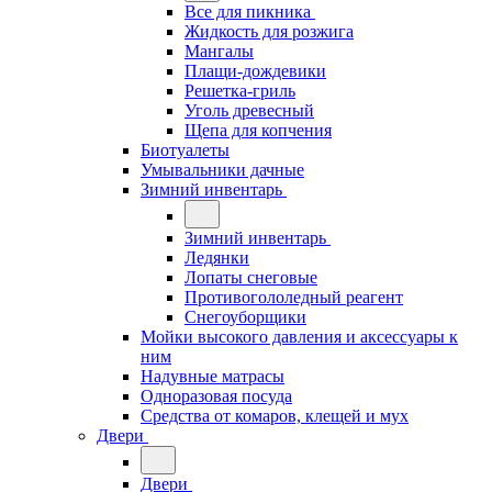
Все для пикника
Жидкость для розжига
Мангалы
Плащи-дождевики
Решетка-гриль
Уголь древесный
Щепа для копчения
Биотуалеты
Умывальники дачные
Зимний инвентарь
Зимний инвентарь
Ледянки
Лопаты снеговые
Противогололедный реагент
Снегоуборщики
Мойки высокого давления и аксессуары к
ним
Надувные матрасы
Одноразовая посуда
Средства от комаров, клещей и мух
Двери
Двери