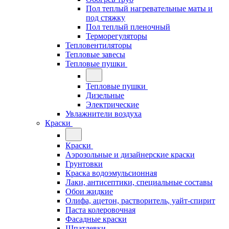
Пол теплый нагревательные маты и
под стяжку
Пол теплый пленочный
Терморегуляторы
Тепловентиляторы
Тепловые завесы
Тепловые пушки
Тепловые пушки
Дизельные
Электрические
Увлажнители воздуха
Краски
Краски
Аэрозольные и дизайнерские краски
Грунтовки
Краска водоэмульсионная
Лаки, антисептики, специальные составы
Обои жидкие
Олифа, ацетон, растворитель, уайт-спирит
Паста колеровочная
Фасадные краски
Шпатлевки