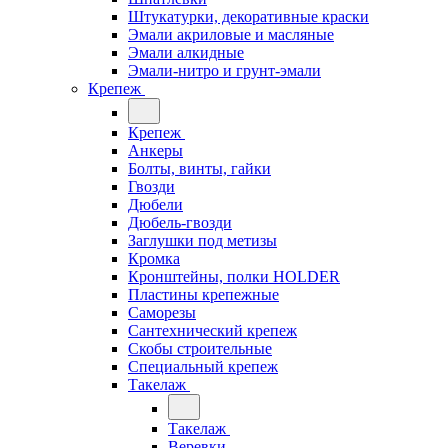
Штукатурки, декоративные краски
Эмали акриловые и масляные
Эмали алкидные
Эмали-нитро и грунт-эмали
Крепеж
Крепеж
Анкеры
Болты, винты, гайки
Гвозди
Дюбели
Дюбель-гвозди
Заглушки под метизы
Кромка
Кронштейны, полки НОLDER
Пластины крепежные
Саморезы
Сантехнический крепеж
Скобы строительные
Специальный крепеж
Такелаж
Такелаж
Веревки