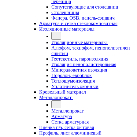
черепица
Сопутствующие для столешниц
Столешницы
Фанера, OSB, панель-сэндвич
Арматура и сетка стеклокомпозитная
Изоляционные материалы
Изоляционные материалы
Алюфом, технофом, пенополиэтилен
сшитый
Геотекстиль, пароизоляция
Изоляция пенополистерольная
Минераловатная изоляция
Поролон, евроблок
Теплошумоизоляция
Уплотнитель оконный
Кровельный материал
Металлопрокат
Металлопрокат
Арматура
Сетка арматурная
Плёнка п/э, сетка бытовая
Профиль, лист алюминиевый