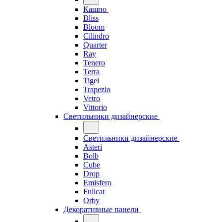
Кашпо
Bliss
Bloom
Cilindro
Quarter
Ray
Tenero
Terra
Tigel
Trapezio
Vetro
Vittorio
Светильники дизайнерские
Светильники дизайнерские
Asteri
Bolb
Cube
Drop
Emisfero
Fullcat
Orby
Декоративные панели