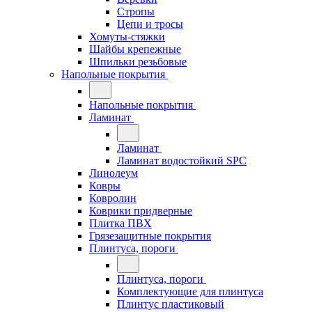
Стропы
Цепи и тросы
Хомуты-стяжки
Шайбы крепежные
Шпильки резьбовые
Напольные покрытия
Напольные покрытия
Ламинат
Ламинат
Ламинат водостойкий SPC
Линолеум
Ковры
Ковролин
Коврики придверные
Плитка ПВХ
Грязезащитные покрытия
Плинтуса, пороги
Плинтуса, пороги
Комплектующие для плинтуса
Плинтус пластиковый