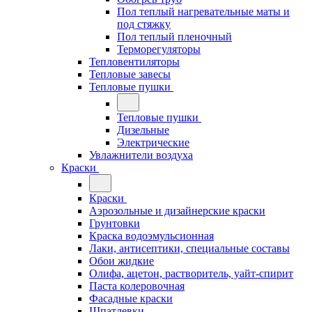
Пол теплый нагревательные маты и
под стяжку
Пол теплый пленочный
Терморегуляторы
Тепловентиляторы
Тепловые завесы
Тепловые пушки
Тепловые пушки
Дизельные
Электрические
Увлажнители воздуха
Краски
Краски
Аэрозольные и дизайнерские краски
Грунтовки
Краска водоэмульсионная
Лаки, антисептики, специальные составы
Обои жидкие
Олифа, ацетон, растворитель, уайт-спирит
Паста колеровочная
Фасадные краски
Шпатлевки