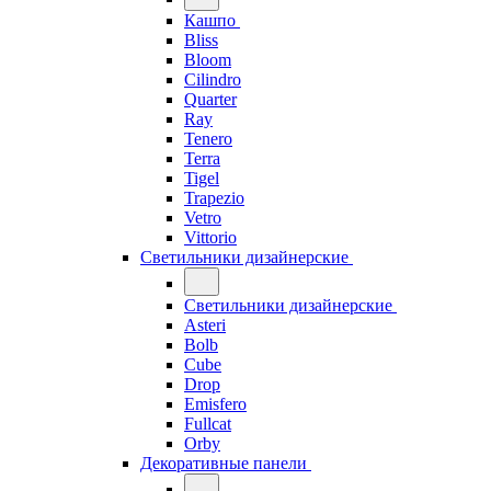
Кашпо
Bliss
Bloom
Cilindro
Quarter
Ray
Tenero
Terra
Tigel
Trapezio
Vetro
Vittorio
Светильники дизайнерские
Светильники дизайнерские
Asteri
Bolb
Cube
Drop
Emisfero
Fullcat
Orby
Декоративные панели