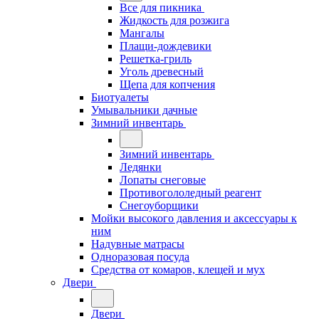
Все для пикника
Жидкость для розжига
Мангалы
Плащи-дождевики
Решетка-гриль
Уголь древесный
Щепа для копчения
Биотуалеты
Умывальники дачные
Зимний инвентарь
Зимний инвентарь
Ледянки
Лопаты снеговые
Противогололедный реагент
Снегоуборщики
Мойки высокого давления и аксессуары к
ним
Надувные матрасы
Одноразовая посуда
Средства от комаров, клещей и мух
Двери
Двери