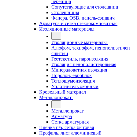
черепица
Сопутствующие для столешниц
Столешницы
Фанера, OSB, панель-сэндвич
Арматура и сетка стеклокомпозитная
Изоляционные материалы
Изоляционные материалы
Алюфом, технофом, пенополиэтилен
сшитый
Геотекстиль, пароизоляция
Изоляция пенополистерольная
Минераловатная изоляция
Поролон, евроблок
Теплошумоизоляция
Уплотнитель оконный
Кровельный материал
Металлопрокат
Металлопрокат
Арматура
Сетка арматурная
Плёнка п/э, сетка бытовая
Профиль, лист алюминиевый