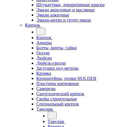
Штукатурки, декоративные краски
Эмали акриловые и масляные
Эмали алкидные
Эмали-нитро и грунт-эмали
Крепеж
Крепеж
Анкеры
Болты, винты, гайки
Гвозди
Дюбели
Дюбель-гвозди
Заглушки под метизы
Кромка
Кронштейны, полки НОLDER
Пластины крепежные
Саморезы
Сантехнический крепеж
Скобы строительные
Специальный крепеж
Такелаж
Такелаж
Веревки