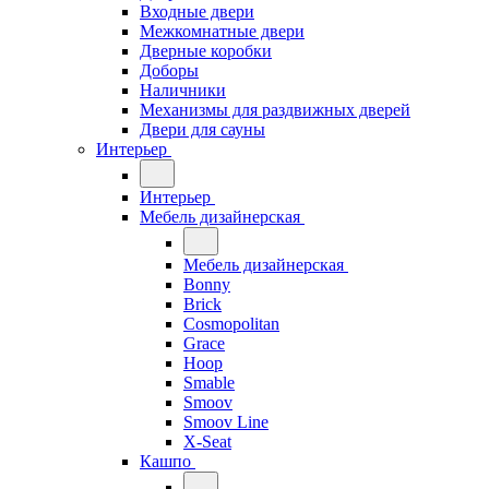
Входные двери
Межкомнатные двери
Дверные коробки
Доборы
Наличники
Механизмы для раздвижных дверей
Двери для сауны
Интерьер
Интерьер
Мебель дизайнерская
Мебель дизайнерская
Bonny
Brick
Cosmopolitan
Grace
Hoop
Smable
Smoov
Smoov Line
X-Seat
Кашпо