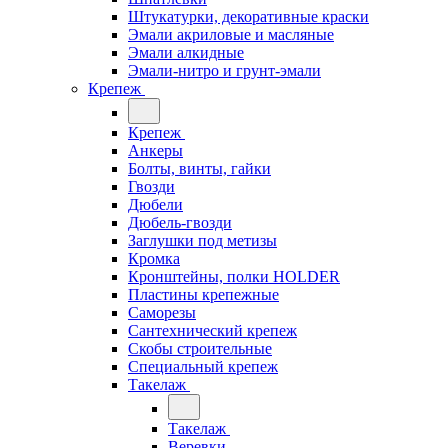
Штукатурки, декоративные краски
Эмали акриловые и масляные
Эмали алкидные
Эмали-нитро и грунт-эмали
Крепеж
Крепеж
Анкеры
Болты, винты, гайки
Гвозди
Дюбели
Дюбель-гвозди
Заглушки под метизы
Кромка
Кронштейны, полки НОLDER
Пластины крепежные
Саморезы
Сантехнический крепеж
Скобы строительные
Специальный крепеж
Такелаж
Такелаж
Веревки