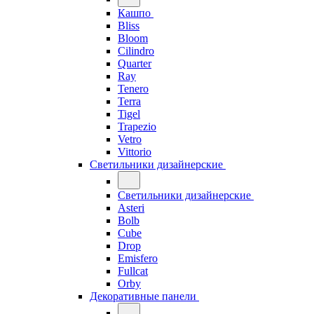
Кашпо
Bliss
Bloom
Cilindro
Quarter
Ray
Tenero
Terra
Tigel
Trapezio
Vetro
Vittorio
Светильники дизайнерские
Светильники дизайнерские
Asteri
Bolb
Cube
Drop
Emisfero
Fullcat
Orby
Декоративные панели