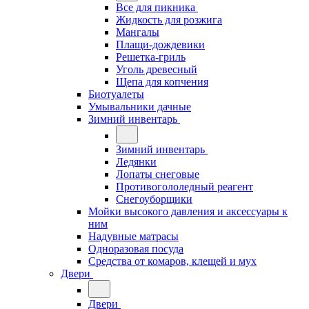
Все для пикника
Жидкость для розжига
Мангалы
Плащи-дождевики
Решетка-гриль
Уголь древесный
Щепа для копчения
Биотуалеты
Умывальники дачные
Зимний инвентарь
Зимний инвентарь
Ледянки
Лопаты снеговые
Противогололедный реагент
Снегоуборщики
Мойки высокого давления и аксессуары к
ним
Надувные матрасы
Одноразовая посуда
Средства от комаров, клещей и мух
Двери
Двери