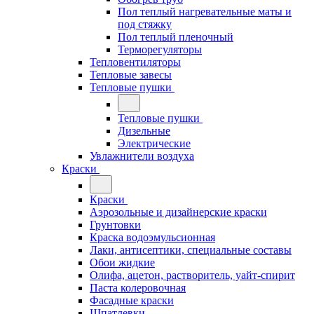
Пол теплый нагревательные маты и
под стяжку
Пол теплый пленочный
Терморегуляторы
Тепловентиляторы
Тепловые завесы
Тепловые пушки
Тепловые пушки
Дизельные
Электрические
Увлажнители воздуха
Краски
Краски
Аэрозольные и дизайнерские краски
Грунтовки
Краска водоэмульсионная
Лаки, антисептики, специальные составы
Обои жидкие
Олифа, ацетон, растворитель, уайт-спирит
Паста колеровочная
Фасадные краски
Шпатлевки