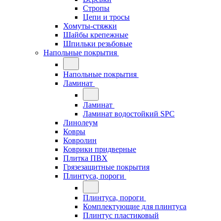
Стропы
Цепи и тросы
Хомуты-стяжки
Шайбы крепежные
Шпильки резьбовые
Напольные покрытия
Напольные покрытия
Ламинат
Ламинат
Ламинат водостойкий SPC
Линолеум
Ковры
Ковролин
Коврики придверные
Плитка ПВХ
Грязезащитные покрытия
Плинтуса, пороги
Плинтуса, пороги
Комплектующие для плинтуса
Плинтус пластиковый