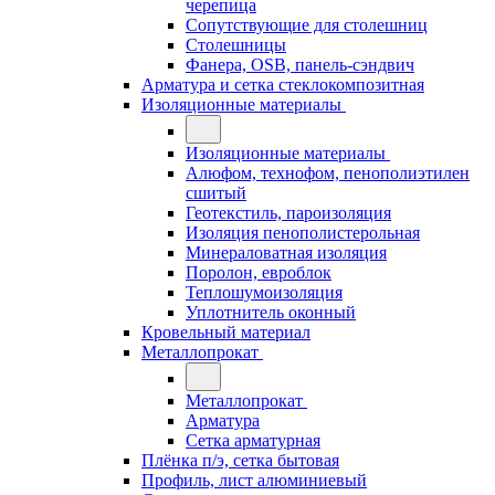
черепица
Сопутствующие для столешниц
Столешницы
Фанера, OSB, панель-сэндвич
Арматура и сетка стеклокомпозитная
Изоляционные материалы
Изоляционные материалы
Алюфом, технофом, пенополиэтилен
сшитый
Геотекстиль, пароизоляция
Изоляция пенополистерольная
Минераловатная изоляция
Поролон, евроблок
Теплошумоизоляция
Уплотнитель оконный
Кровельный материал
Металлопрокат
Металлопрокат
Арматура
Сетка арматурная
Плёнка п/э, сетка бытовая
Профиль, лист алюминиевый