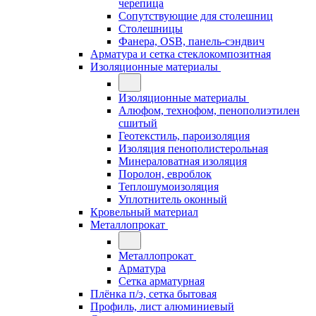
черепица
Сопутствующие для столешниц
Столешницы
Фанера, OSB, панель-сэндвич
Арматура и сетка стеклокомпозитная
Изоляционные материалы
Изоляционные материалы
Алюфом, технофом, пенополиэтилен
сшитый
Геотекстиль, пароизоляция
Изоляция пенополистерольная
Минераловатная изоляция
Поролон, евроблок
Теплошумоизоляция
Уплотнитель оконный
Кровельный материал
Металлопрокат
Металлопрокат
Арматура
Сетка арматурная
Плёнка п/э, сетка бытовая
Профиль, лист алюминиевый