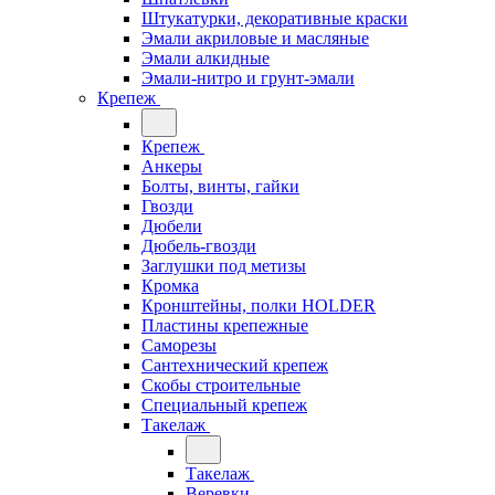
Штукатурки, декоративные краски
Эмали акриловые и масляные
Эмали алкидные
Эмали-нитро и грунт-эмали
Крепеж
Крепеж
Анкеры
Болты, винты, гайки
Гвозди
Дюбели
Дюбель-гвозди
Заглушки под метизы
Кромка
Кронштейны, полки НОLDER
Пластины крепежные
Саморезы
Сантехнический крепеж
Скобы строительные
Специальный крепеж
Такелаж
Такелаж
Веревки