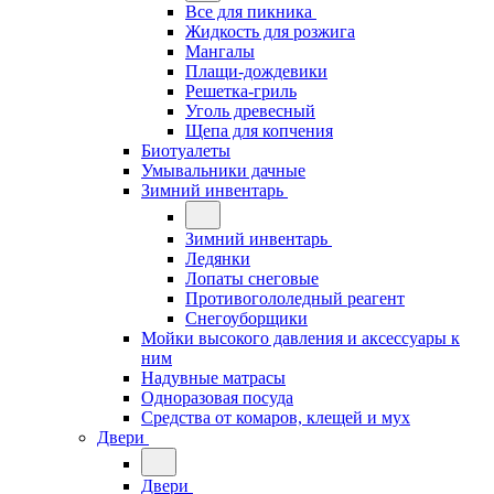
Все для пикника
Жидкость для розжига
Мангалы
Плащи-дождевики
Решетка-гриль
Уголь древесный
Щепа для копчения
Биотуалеты
Умывальники дачные
Зимний инвентарь
Зимний инвентарь
Ледянки
Лопаты снеговые
Противогололедный реагент
Снегоуборщики
Мойки высокого давления и аксессуары к
ним
Надувные матрасы
Одноразовая посуда
Средства от комаров, клещей и мух
Двери
Двери