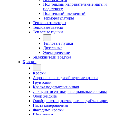
Пол теплый нагревательные маты и
под стяжку
Пол теплый пленочный
Терморегуляторы
Тепловентиляторы
Тепловые завесы
Тепловые пушки
Тепловые пушки
Дизельные
Электрические
Увлажнители воздуха
Краски
Краски
Аэрозольные и дизайнерские краски
Грунтовки
Краска водоэмульсионная
Лаки, антисептики, специальные составы
Обои жидкие
Олифа, ацетон, растворитель, уайт-спирит
Паста колеровочная
Фасадные краски
Шпатлевки