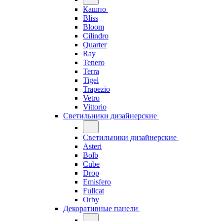
Кашпо
Bliss
Bloom
Cilindro
Quarter
Ray
Tenero
Terra
Tigel
Trapezio
Vetro
Vittorio
Светильники дизайнерские
Светильники дизайнерские
Asteri
Bolb
Cube
Drop
Emisfero
Fullcat
Orby
Декоративные панели