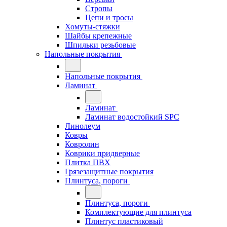
Стропы
Цепи и тросы
Хомуты-стяжки
Шайбы крепежные
Шпильки резьбовые
Напольные покрытия
Напольные покрытия
Ламинат
Ламинат
Ламинат водостойкий SPC
Линолеум
Ковры
Ковролин
Коврики придверные
Плитка ПВХ
Грязезащитные покрытия
Плинтуса, пороги
Плинтуса, пороги
Комплектующие для плинтуса
Плинтус пластиковый