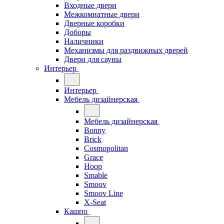
Входные двери
Межкомнатные двери
Дверные коробки
Доборы
Наличники
Механизмы для раздвижных дверей
Двери для сауны
Интерьер
Интерьер
Мебель дизайнерская
Мебель дизайнерская
Bonny
Brick
Cosmopolitan
Grace
Hoop
Smable
Smoov
Smoov Line
X-Seat
Кашпо