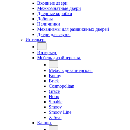
Входные двери
Межкомнатные двери
Дверные коробки
Доборы
Наличники
Механизмы для раздвижных дверей
Двери для сауны
Интерьер
Интерьер
Мебель дизайнерская
Мебель дизайнерская
Bonny
Brick
Cosmopolitan
Grace
Hoop
Smable
Smoov
Smoov Line
X-Seat
Кашпо