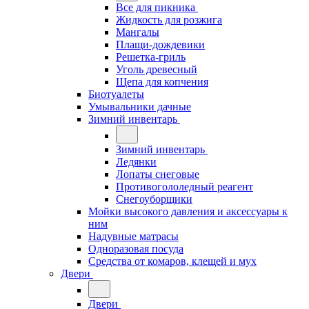
Все для пикника
Жидкость для розжига
Мангалы
Плащи-дождевики
Решетка-гриль
Уголь древесный
Щепа для копчения
Биотуалеты
Умывальники дачные
Зимний инвентарь
Зимний инвентарь
Ледянки
Лопаты снеговые
Противогололедный реагент
Снегоуборщики
Мойки высокого давления и аксессуары к
ним
Надувные матрасы
Одноразовая посуда
Средства от комаров, клещей и мух
Двери
Двери