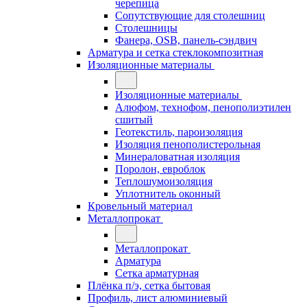
черепица
Сопутствующие для столешниц
Столешницы
Фанера, OSB, панель-сэндвич
Арматура и сетка стеклокомпозитная
Изоляционные материалы
Изоляционные материалы
Алюфом, технофом, пенополиэтилен
сшитый
Геотекстиль, пароизоляция
Изоляция пенополистерольная
Минераловатная изоляция
Поролон, евроблок
Теплошумоизоляция
Уплотнитель оконный
Кровельный материал
Металлопрокат
Металлопрокат
Арматура
Сетка арматурная
Плёнка п/э, сетка бытовая
Профиль, лист алюминиевый