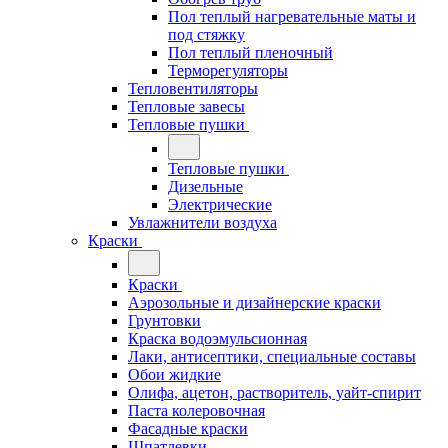
Пол теплый нагревательные маты и
под стяжку
Пол теплый пленочный
Терморегуляторы
Тепловентиляторы
Тепловые завесы
Тепловые пушки
Тепловые пушки
Дизельные
Электрические
Увлажнители воздуха
Краски
Краски
Аэрозольные и дизайнерские краски
Грунтовки
Краска водоэмульсионная
Лаки, антисептики, специальные составы
Обои жидкие
Олифа, ацетон, растворитель, уайт-спирит
Паста колеровочная
Фасадные краски
Шпатлевки