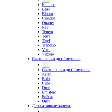
Кашпо
Bliss
Bloom
Cilindro
Quarter
Ray
Tenero
Terra
Tigel
Trapezio
Vetro
Vittorio
Светильники дизайнерские
Светильники дизайнерские
Asteri
Bolb
Cube
Drop
Emisfero
Fullcat
Orby
Декоративные панели