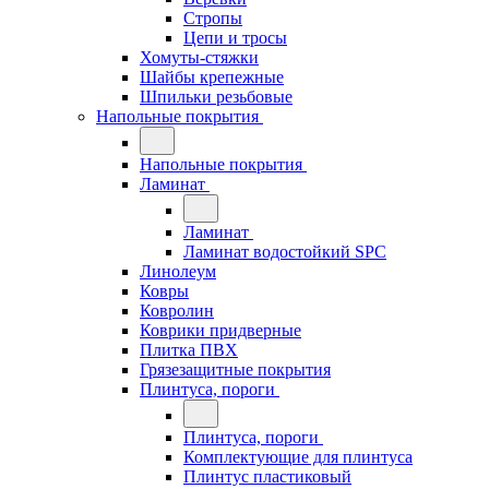
Стропы
Цепи и тросы
Хомуты-стяжки
Шайбы крепежные
Шпильки резьбовые
Напольные покрытия
Напольные покрытия
Ламинат
Ламинат
Ламинат водостойкий SPC
Линолеум
Ковры
Ковролин
Коврики придверные
Плитка ПВХ
Грязезащитные покрытия
Плинтуса, пороги
Плинтуса, пороги
Комплектующие для плинтуса
Плинтус пластиковый