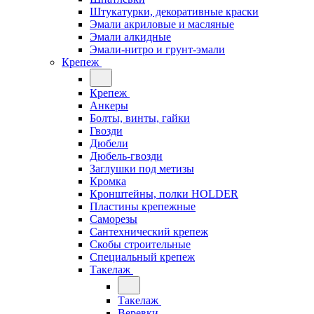
Штукатурки, декоративные краски
Эмали акриловые и масляные
Эмали алкидные
Эмали-нитро и грунт-эмали
Крепеж
Крепеж
Анкеры
Болты, винты, гайки
Гвозди
Дюбели
Дюбель-гвозди
Заглушки под метизы
Кромка
Кронштейны, полки НОLDER
Пластины крепежные
Саморезы
Сантехнический крепеж
Скобы строительные
Специальный крепеж
Такелаж
Такелаж
Веревки