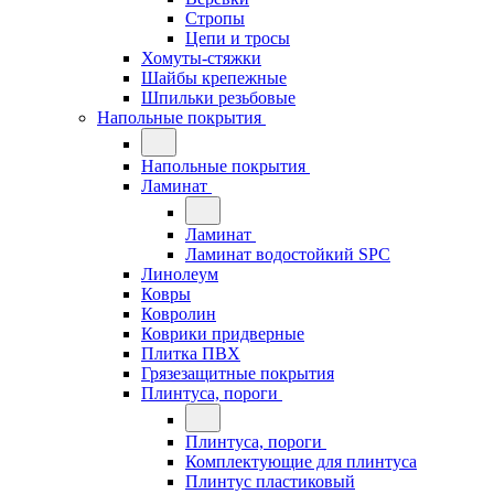
Стропы
Цепи и тросы
Хомуты-стяжки
Шайбы крепежные
Шпильки резьбовые
Напольные покрытия
Напольные покрытия
Ламинат
Ламинат
Ламинат водостойкий SPC
Линолеум
Ковры
Ковролин
Коврики придверные
Плитка ПВХ
Грязезащитные покрытия
Плинтуса, пороги
Плинтуса, пороги
Комплектующие для плинтуса
Плинтус пластиковый