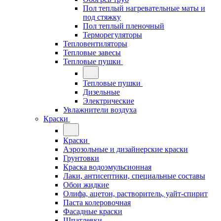
Пол теплый нагревательные маты и
под стяжку
Пол теплый пленочный
Терморегуляторы
Тепловентиляторы
Тепловые завесы
Тепловые пушки
Тепловые пушки
Дизельные
Электрические
Увлажнители воздуха
Краски
Краски
Аэрозольные и дизайнерские краски
Грунтовки
Краска водоэмульсионная
Лаки, антисептики, специальные составы
Обои жидкие
Олифа, ацетон, растворитель, уайт-спирит
Паста колеровочная
Фасадные краски
Шпатлевки