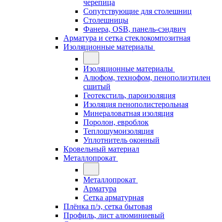
черепица
Сопутствующие для столешниц
Столешницы
Фанера, OSB, панель-сэндвич
Арматура и сетка стеклокомпозитная
Изоляционные материалы
Изоляционные материалы
Алюфом, технофом, пенополиэтилен
сшитый
Геотекстиль, пароизоляция
Изоляция пенополистерольная
Минераловатная изоляция
Поролон, евроблок
Теплошумоизоляция
Уплотнитель оконный
Кровельный материал
Металлопрокат
Металлопрокат
Арматура
Сетка арматурная
Плёнка п/э, сетка бытовая
Профиль, лист алюминиевый