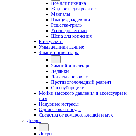
Все для пикника
Жидкость для розжига
Мангалы
Плащи-дождевики
Решетка-гриль
Уголь древесный
Щепа для копчения
Биотуалеты
Умывальники дачные
Зимний инвентарь
Зимний инвентарь
Ледянки
Лопаты снеговые
Противогололедный реагент
Снегоуборщики
Мойки высокого давления и аксессуары к
ним
Надувные матрасы
Одноразовая посуда
Средства от комаров, клещей и мух
Двери
Двери