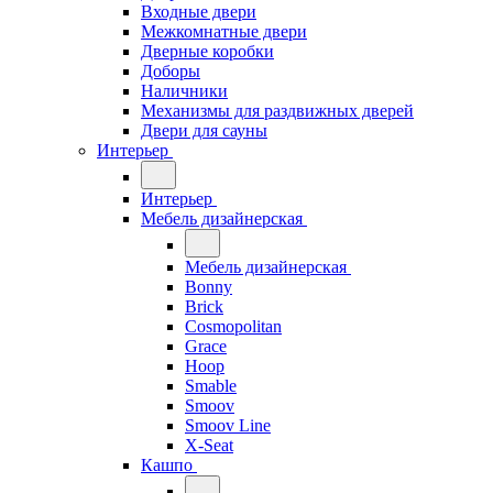
Входные двери
Межкомнатные двери
Дверные коробки
Доборы
Наличники
Механизмы для раздвижных дверей
Двери для сауны
Интерьер
Интерьер
Мебель дизайнерская
Мебель дизайнерская
Bonny
Brick
Cosmopolitan
Grace
Hoop
Smable
Smoov
Smoov Line
X-Seat
Кашпо