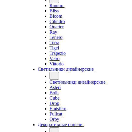
Кашпо
Bliss
Bloom
Cilindro
Quarter
Ray
Tenero
Terra
Tigel
Trapezio
Vetro
Vittorio
Светильники дизайнерские
Светильники дизайнерские
Asteri
Bolb
Cube
Drop
Emisfero
Fullcat
Orby
Декоративные панели