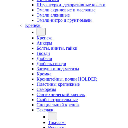
Штукатурки, декоративные краски
Эмали акриловые и масляные
Эмали алкидные
Эмали-нитро и грунт-эмали
Крепеж
Крепеж
Анкеры
Болты, винты, гайки
Гвозди
Дюбели
Дюбель-гвозди
Заглушки под метизы
Кромка
Кронштейны, полки НОLDER
Пластины крепежные
Саморезы
Сантехнический крепеж
Скобы строительные
Специальный крепеж
Такелаж
Такелаж
Веревки