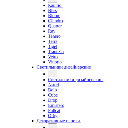
Кашпо
Bliss
Bloom
Cilindro
Quarter
Ray
Tenero
Terra
Tigel
Trapezio
Vetro
Vittorio
Светильники дизайнерские
Светильники дизайнерские
Asteri
Bolb
Cube
Drop
Emisfero
Fullcat
Orby
Декоративные панели