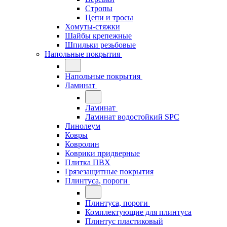
Стропы
Цепи и тросы
Хомуты-стяжки
Шайбы крепежные
Шпильки резьбовые
Напольные покрытия
Напольные покрытия
Ламинат
Ламинат
Ламинат водостойкий SPC
Линолеум
Ковры
Ковролин
Коврики придверные
Плитка ПВХ
Грязезащитные покрытия
Плинтуса, пороги
Плинтуса, пороги
Комплектующие для плинтуса
Плинтус пластиковый