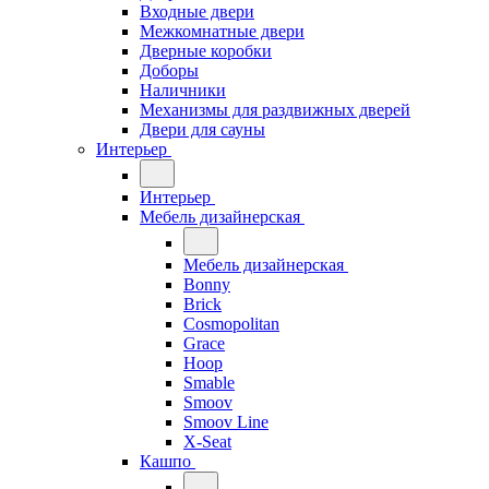
Входные двери
Межкомнатные двери
Дверные коробки
Доборы
Наличники
Механизмы для раздвижных дверей
Двери для сауны
Интерьер
Интерьер
Мебель дизайнерская
Мебель дизайнерская
Bonny
Brick
Cosmopolitan
Grace
Hoop
Smable
Smoov
Smoov Line
X-Seat
Кашпо