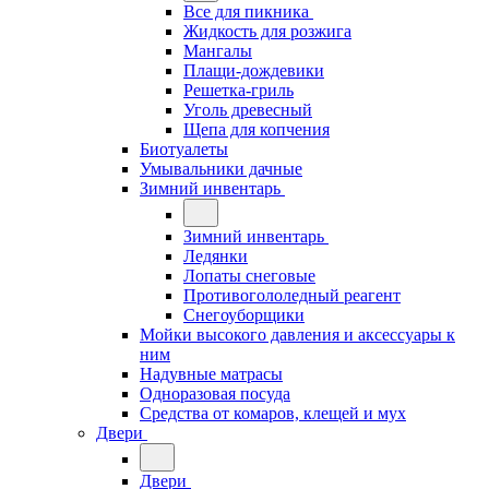
Все для пикника
Жидкость для розжига
Мангалы
Плащи-дождевики
Решетка-гриль
Уголь древесный
Щепа для копчения
Биотуалеты
Умывальники дачные
Зимний инвентарь
Зимний инвентарь
Ледянки
Лопаты снеговые
Противогололедный реагент
Снегоуборщики
Мойки высокого давления и аксессуары к
ним
Надувные матрасы
Одноразовая посуда
Средства от комаров, клещей и мух
Двери
Двери