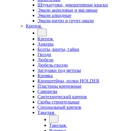
Штукатурки, декоративные краски
Эмали акриловые и масляные
Эмали алкидные
Эмали-нитро и грунт-эмали
Крепеж
Крепеж
Анкеры
Болты, винты, гайки
Гвозди
Дюбели
Дюбель-гвозди
Заглушки под метизы
Кромка
Кронштейны, полки НОLDER
Пластины крепежные
Саморезы
Сантехнический крепеж
Скобы строительные
Специальный крепеж
Такелаж
Такелаж
Веревки