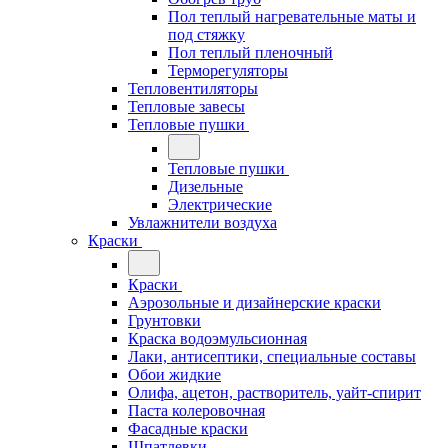
Пол теплый нагревательные маты и
под стяжку
Пол теплый пленочный
Терморегуляторы
Тепловентиляторы
Тепловые завесы
Тепловые пушки
Тепловые пушки
Дизельные
Электрические
Увлажнители воздуха
Краски
Краски
Аэрозольные и дизайнерские краски
Грунтовки
Краска водоэмульсионная
Лаки, антисептики, специальные составы
Обои жидкие
Олифа, ацетон, растворитель, уайт-спирит
Паста колеровочная
Фасадные краски
Шпатлевки