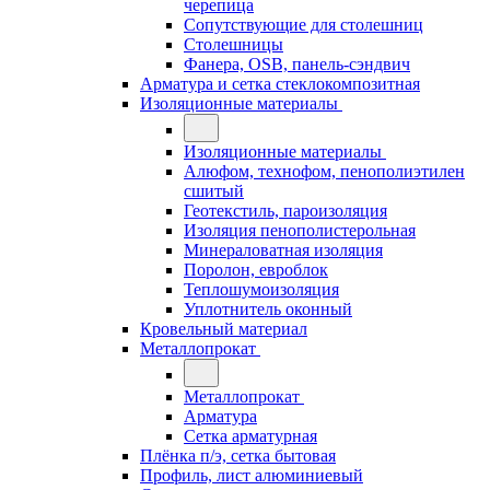
черепица
Сопутствующие для столешниц
Столешницы
Фанера, OSB, панель-сэндвич
Арматура и сетка стеклокомпозитная
Изоляционные материалы
Изоляционные материалы
Алюфом, технофом, пенополиэтилен
сшитый
Геотекстиль, пароизоляция
Изоляция пенополистерольная
Минераловатная изоляция
Поролон, евроблок
Теплошумоизоляция
Уплотнитель оконный
Кровельный материал
Металлопрокат
Металлопрокат
Арматура
Сетка арматурная
Плёнка п/э, сетка бытовая
Профиль, лист алюминиевый